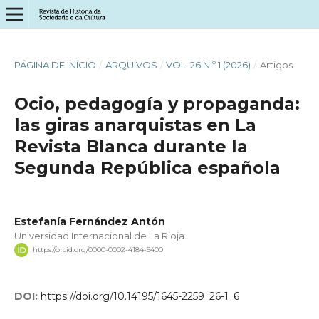
PÁGINA DE INÍCIO
/
ARQUIVOS
/
VOL. 26 N.º 1 (2026)
/
Artigos
Ocio, pedagogía y propaganda:
las giras anarquistas en La
Revista Blanca durante la
Segunda República española
Estefanía Fernández Antón
Universidad Internacional de La Rioja
https://orcid.org/0000-0002-4184-5400
DOI:
https://doi.org/10.14195/1645-2259_26-1_6