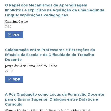
O Papel dos Mecanismos de Aprendizagem
Implícitos e Explícitos na Aquisição de uma Segunda
Língua: Implicações Pedagógicas
Catarina Castro
7-25
PDF
Colaboração entre Professores e Perceções da
Eficácia da Escola e da Dificuldade do Trabalho
Docente
Jorge Ãvila de Lima, Adolfo Fialho
27-53
PDF
A Pós‘Graduação como Lócus da Formação Docente
para o Ensino Superior: Diálogos entre Didática e
Currículo
Glaucia Maria da Silva, Noeli Prestes Padilha Rivas, Maria