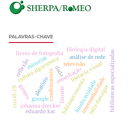
PALAVRAS-CHAVE
filologia digital
bibliotecas especializadas
livros de fotografia
análise de rede
minorias
cultura algorítmica
reflexão
literacia visual
televisão
dada
remediação
combinatório
aleatório
intermedialidade
biblioteconomia
biodiversidade
género
leila danziger
covid-19
bioarte
google
johanna drucker
eduardo kac