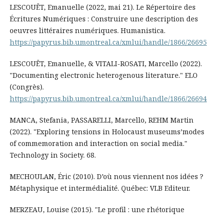
LESCOUËT, Emanuelle (2022, mai 21). Le Répertoire des
Écritures Numériques : Construire une description des
oeuvres littéraires numériques. Humanistica.
https://papyrus.bib.umontreal.ca/xmlui/handle/1866/26695
LESCOUËT, Emanuelle, & VITALI-ROSATI, Marcello (2022).
"Documenting electronic heterogenous literature." ELO
(Congrès).
https://papyrus.bib.umontreal.ca/xmlui/handle/1866/26694
MANCA, Stefania, PASSARELLI, Marcello, REHM Martin
(2022). "Exploring tensions in Holocaust museums’modes
of commemoration and interaction on social media."
Technology in Society. 68.
MECHOULAN, Éric (2010). D’où nous viennent nos idées ?
Métaphysique et intermédialité. Québec: VLB Editeur.
MERZEAU, Louise (2015). "Le profil : une rhétorique