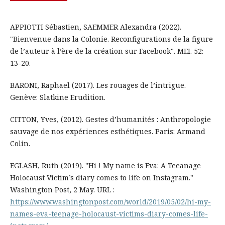
APPIOTTI Sébastien, SAEMMER Alexandra (2022).
"Bienvenue dans la Colonie. Reconfigurations de la figure
de l’auteur à l’ère de la création sur Facebook". MEI. 52:
13-20.
BARONI, Raphael (2017). Les rouages de l’intrigue.
Genève: Slatkine Erudition.
CITTON, Yves, (2012). Gestes d’humanités : Anthropologie
sauvage de nos expériences esthétiques. Paris: Armand
Colin.
EGLASH, Ruth (2019). "Hi ! My name is Eva: A Teeanage
Holocaust Victim’s diary comes to life on Instagram."
Washington Post, 2 May. URL :
https://www.washingtonpost.com/world/2019/05/02/hi-my-
names-eva-teenage-holocaust-victims-diary-comes-life-