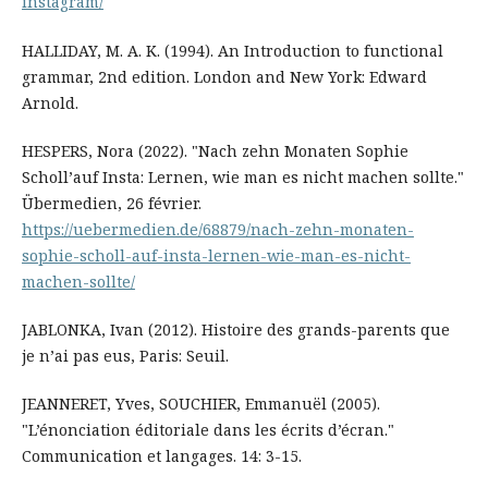
instagram/
HALLIDAY, M. A. K. (1994). An Introduction to functional
grammar, 2nd edition. London and New York: Edward
Arnold.
HESPERS, Nora (2022). "Nach zehn Monaten Sophie
Scholl’auf Insta: Lernen, wie man es nicht machen sollte."
Übermedien, 26 février.
https://uebermedien.de/68879/nach-zehn-monaten-
sophie-scholl-auf-insta-lernen-wie-man-es-nicht-
machen-sollte/
JABLONKA, Ivan (2012). Histoire des grands-parents que
je n’ai pas eus, Paris: Seuil.
JEANNERET, Yves, SOUCHIER, Emmanuël (2005).
"L’énonciation éditoriale dans les écrits d’écran."
Communication et langages. 14: 3-15.