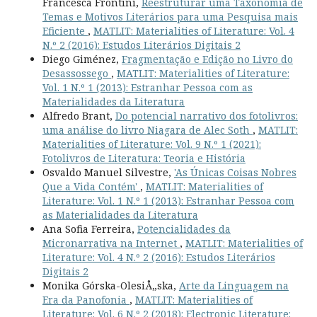
Francesca Frontini,
Reestruturar uma Taxonomia de
Temas e Motivos Literários para uma Pesquisa mais
Eficiente
,
MATLIT: Materialities of Literature: Vol. 4
N.º 2 (2016): Estudos Literários Digitais 2
Diego Giménez,
Fragmentação e Edição no Livro do
Desassossego
,
MATLIT: Materialities of Literature:
Vol. 1 N.º 1 (2013): Estranhar Pessoa com as
Materialidades da Literatura
Alfredo Brant,
Do potencial narrativo dos fotolivros:
uma análise do livro Niagara de Alec Soth
,
MATLIT:
Materialities of Literature: Vol. 9 N.º 1 (2021):
Fotolivros de Literatura: Teoria e História
Osvaldo Manuel Silvestre,
'As Únicas Coisas Nobres
Que a Vida Contém'
,
MATLIT: Materialities of
Literature: Vol. 1 N.º 1 (2013): Estranhar Pessoa com
as Materialidades da Literatura
Ana Sofia Ferreira,
Potencialidades da
Micronarrativa na Internet
,
MATLIT: Materialities of
Literature: Vol. 4 N.º 2 (2016): Estudos Literários
Digitais 2
Monika Górska-OlesiÅ„ska,
Arte da Linguagem na
Era da Panofonia
,
MATLIT: Materialities of
Literature: Vol. 6 N.º 2 (2018): Electronic Literature: