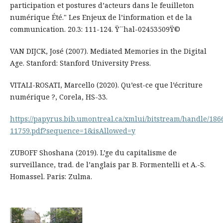
participation et postures d’acteurs dans le feuilleton
numérique Été." Les Enjeux de l’information et de la
communication. 20.3: 111-124. Ÿ¨hal-02453509Ÿ©
VAN DIJCK, José (2007). Mediated Memories in the Digital
Age. Stanford: Stanford University Press.
VITALI-ROSATI, Marcello (2020). Qu’est-ce que l’écriture
numérique ?, Corela, HS-33.
https://papyrus.bib.umontreal.ca/xmlui/bitstream/handle/186
11759.pdf?sequence=1&isAllowed=y
ZUBOFF Shoshana (2019). L’ge du capitalisme de
surveillance, trad. de l’anglais par B. Formentelli et A.-S.
Homassel. Paris: Zulma.