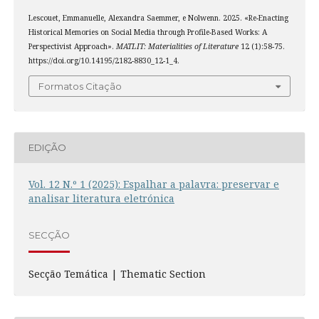
Lescouet, Emmanuelle, Alexandra Saemmer, e Nolwenn. 2025. «Re-Enacting
Historical Memories on Social Media through Profile-Based Works: A
Perspectivist Approach».
MATLIT: Materialities of Literature
12 (1):58-75.
https://doi.org/10.14195/2182-8830_12-1_4.
Formatos Citação
EDIÇÃO
Vol. 12 N.º 1 (2025): Espalhar a palavra: preservar e
analisar literatura eletrónica
SECÇÃO
Secção Temática | Thematic Section