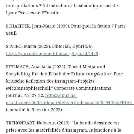
interprétations ? Introduction à la sémiotique sociale.
Lyon: Presses de l’Enssib.
SCHAEFFER, Jean-Marie (1999). Pourquoi la fiction ? Paris:
Seuil.
SEVERO, Marta (2022). Éditorial, Hybrid. 8,
https://journals.openedition.org/hybrid/1429
STELMACH, Anastasia (2022). "Social Media und
Storytelling für den Erhalt der Erinnerungskultur: Eine
kritische Reflexion des Instagram-Projekts :
@ichbinsophiescholl." Corporate Communications
Journal. 7.2: 27-32.
https://opus.hs-
osnabrueck.de/frontdoor/deliver/index/docId/3594/file/FINAL
(consulté le 5 février 2023)
TREHONDART, Nolwenn (2019). "La bande dessinée en
prise avec les matérialités d’Instagram. Injonctions à la