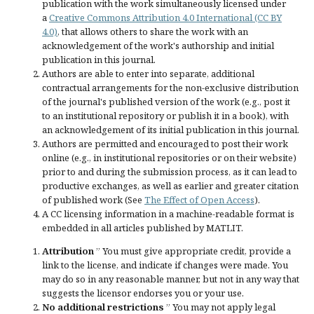
publication with the work simultaneously licensed under
a
Creative Commons Attribution 4.0 International (CC BY
4.0)
, that allows others to share the work with an
acknowledgement of the work's authorship and initial
publication in this journal.
Authors are able to enter into separate, additional
contractual arrangements for the non-exclusive distribution
of the journal's published version of the work (e.g., post it
to an institutional repository or publish it in a book), with
an acknowledgement of its initial publication in this journal.
Authors are permitted and encouraged to post their work
online (e.g., in institutional repositories or on their website)
prior to and during the submission process, as it can lead to
productive exchanges, as well as earlier and greater citation
of published work (See
The Effect of Open Access
).
A CC licensing information in a machine-readable format is
embedded in all articles published by MATLIT.
Attribution
” You must give
appropriate credit
, provide a
link to the license, and
indicate if changes were made
. You
may do so in any reasonable manner, but not in any way that
suggests the licensor endorses you or your use.
No additional restrictions
” You may not apply legal