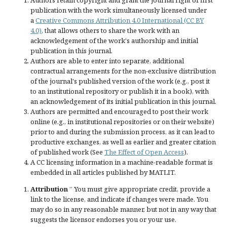
Authors retain copyright and grant the journal right of first
publication with the work simultaneously licensed under
a
Creative Commons Attribution 4.0 International (CC BY
4.0)
, that allows others to share the work with an
acknowledgement of the work's authorship and initial
publication in this journal.
Authors are able to enter into separate, additional
contractual arrangements for the non-exclusive distribution
of the journal's published version of the work (e.g., post it
to an institutional repository or publish it in a book), with
an acknowledgement of its initial publication in this journal.
Authors are permitted and encouraged to post their work
online (e.g., in institutional repositories or on their website)
prior to and during the submission process, as it can lead to
productive exchanges, as well as earlier and greater citation
of published work (See
The Effect of Open Access
).
A CC licensing information in a machine-readable format is
embedded in all articles published by MATLIT.
Attribution
” You must give
appropriate credit
, provide a
link to the license, and
indicate if changes were made
. You
may do so in any reasonable manner, but not in any way that
suggests the licensor endorses you or your use.