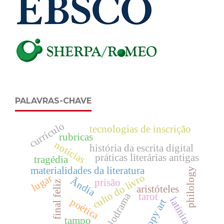
PALAVRAS-CHAVE
currículo
tecnologias de inscrição
rubricas
notícias
história da escrita digital
práticas literárias antigas
tragédia
materialidades da literatura
philology
culto do livro
lugar
Ãndia
prisão
final feliz
aristóteles
melodrama
tarot
latinitas
poética
copy art
tampo