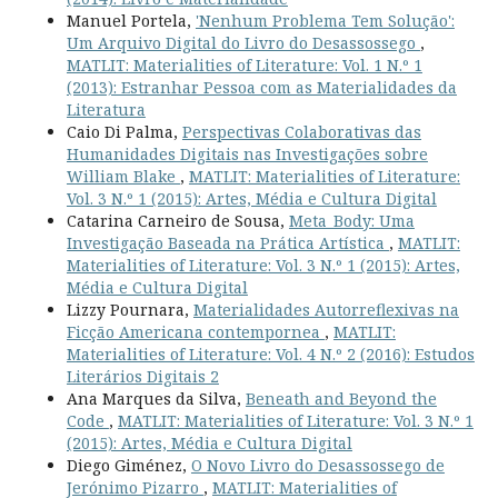
Manuel Portela,
'Nenhum Problema Tem Solução':
Um Arquivo Digital do Livro do Desassossego
,
MATLIT: Materialities of Literature: Vol. 1 N.º 1
(2013): Estranhar Pessoa com as Materialidades da
Literatura
Caio Di Palma,
Perspectivas Colaborativas das
Humanidades Digitais nas Investigações sobre
William Blake
,
MATLIT: Materialities of Literature:
Vol. 3 N.º 1 (2015): Artes, Média e Cultura Digital
Catarina Carneiro de Sousa,
Meta_Body: Uma
Investigação Baseada na Prática Artística
,
MATLIT:
Materialities of Literature: Vol. 3 N.º 1 (2015): Artes,
Média e Cultura Digital
Lizzy Pournara,
Materialidades Autorreflexivas na
Ficção Americana contempornea
,
MATLIT:
Materialities of Literature: Vol. 4 N.º 2 (2016): Estudos
Literários Digitais 2
Ana Marques da Silva,
Beneath and Beyond the
Code
,
MATLIT: Materialities of Literature: Vol. 3 N.º 1
(2015): Artes, Média e Cultura Digital
Diego Giménez,
O Novo Livro do Desassossego de
Jerónimo Pizarro
,
MATLIT: Materialities of