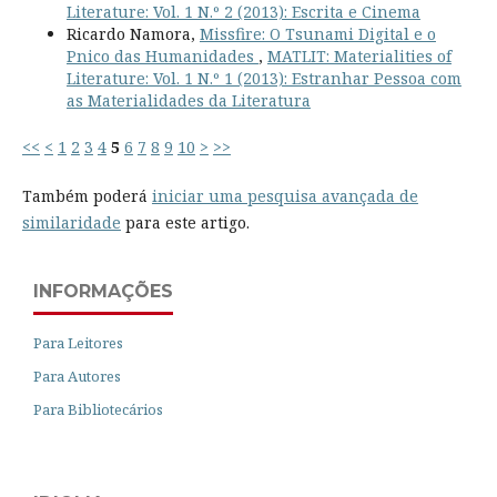
Literature: Vol. 1 N.º 2 (2013): Escrita e Cinema
Ricardo Namora,
Missfire: O Tsunami Digital e o
Pnico das Humanidades
,
MATLIT: Materialities of
Literature: Vol. 1 N.º 1 (2013): Estranhar Pessoa com
as Materialidades da Literatura
<<
<
1
2
3
4
5
6
7
8
9
10
>
>>
Também poderá
iniciar uma pesquisa avançada de
similaridade
para este artigo.
INFORMAÇÕES
Para Leitores
Para Autores
Para Bibliotecários