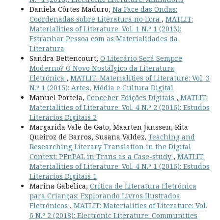
Daniela Côrtes Maduro,
Na Face das Ondas:
Coordenadas sobre Literatura no Ecrã
,
MATLIT:
Materialities of Literature: Vol. 1 N.º 1 (2013):
Estranhar Pessoa com as Materialidades da
Literatura
Sandra Bettencourt,
O Literário Será Sempre
Moderno? O Novo Nostálgico da Literatura
Eletrónica
,
MATLIT: Materialities of Literature: Vol. 3
N.º 1 (2015): Artes, Média e Cultura Digital
Manuel Portela,
Conceber Edições Digitais
,
MATLIT:
Materialities of Literature: Vol. 4 N.º 2 (2016): Estudos
Literários Digitais 2
Margarida Vale de Gato, Maarten Janssen, Rita
Queiroz de Barros, Susana Valdez,
Teaching and
Researching Literary Translation in the Digital
Context: PEnPAL in Trans as a Case-study
,
MATLIT:
Materialities of Literature: Vol. 4 N.º 1 (2016): Estudos
Literários Digitais 1
Marina Gabelica,
Crítica de Literatura Eletrónica
para Crianças: Explorando Livros Ilustrados
Eletrónicos
,
MATLIT: Materialities of Literature: Vol.
6 N.º 2 (2018): Electronic Literature: Communities