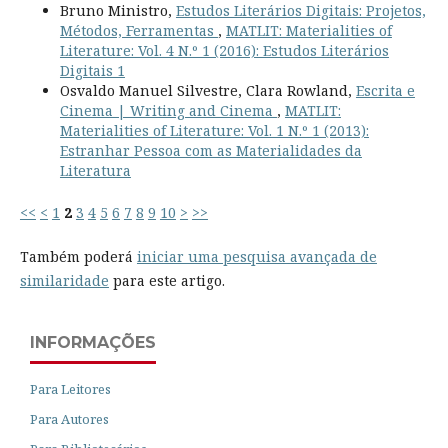
Bruno Ministro,
Estudos Literários Digitais: Projetos,
Métodos, Ferramentas
,
MATLIT: Materialities of
Literature: Vol. 4 N.º 1 (2016): Estudos Literários
Digitais 1
Osvaldo Manuel Silvestre, Clara Rowland,
Escrita e
Cinema | Writing and Cinema
,
MATLIT:
Materialities of Literature: Vol. 1 N.º 1 (2013):
Estranhar Pessoa com as Materialidades da
Literatura
<<
<
1
2
3
4
5
6
7
8
9
10
>
>>
Também poderá
iniciar uma pesquisa avançada de
similaridade
para este artigo.
INFORMAÇÕES
Para Leitores
Para Autores