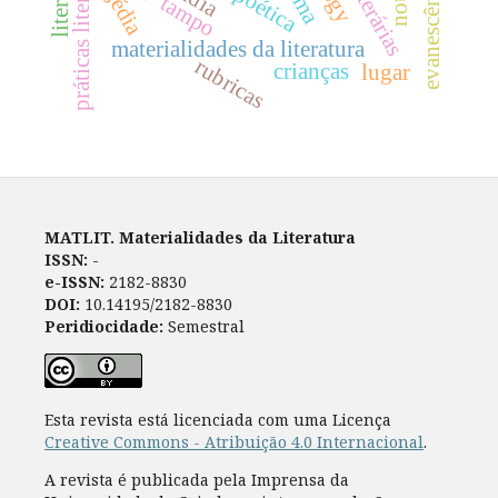
tragédia
evanescência
poética
tampo
materialidades da literatura
rubricas
crianças
lugar
MATLIT. Materialidades da Literatura
ISSN:
-
e-ISSN:
2182-8830
DOI:
10.14195/2182-8830
Peridiocidade:
Semestral
Esta revista está licenciada com uma Licença
Creative Commons - Atribuição 4.0 Internacional
.
A revista é publicada pela Imprensa da