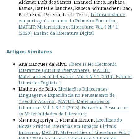
Alckmar Luís dos Santos, Emanoel Pires, Barbara
Ramos, Danielle Sanches, Rebeca Schumacher Fuão,
Paulo Silva Pereira, Paula Terra,
Leitura distante
em português: resumo do Primeiro Encontro
,
MATLIT: Materialities of Literature: Vol. 8 N.º 1
(2020): Ensino da Literatura Digital
Artigos Similares
Ana Marques da Silva,
There Is No Electronic
Literature (But It Is Everywhere)
,
MATLIT:
Materialities of Literature: Vol. 4 N.º 1 (2016): Estudos
Literários Digitais 1
Matheus de Brito,
Mediações Dilaceradas:
Linguagem e Experiência no Pensamento de
Theodor Adorno
,
MATLIT: Materialities of
Literature: Vol. 1 N.º 1 (2013): Estranhar Pessoa com
as Materialidades da Literatura
Shanmugapriya T, Nirmala Menon,
Localizando
Novas Práticas Literárias em Espaços Digitais
Indianos
,
MATLIT: Materialities of Literature: Vol. 6
N.º 1 (2018): Electronic Literature: Affiliations