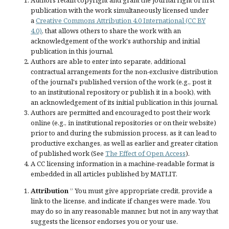
Authors retain copyright and grant the journal right of first
publication with the work simultaneously licensed under
a
Creative Commons Attribution 4.0 International (CC BY
4.0)
, that allows others to share the work with an
acknowledgement of the work's authorship and initial
publication in this journal.
Authors are able to enter into separate, additional
contractual arrangements for the non-exclusive distribution
of the journal's published version of the work (e.g., post it
to an institutional repository or publish it in a book), with
an acknowledgement of its initial publication in this journal.
Authors are permitted and encouraged to post their work
online (e.g., in institutional repositories or on their website)
prior to and during the submission process, as it can lead to
productive exchanges, as well as earlier and greater citation
of published work (See
The Effect of Open Access
).
A CC licensing information in a machine-readable format is
embedded in all articles published by MATLIT.
Attribution
” You must give
appropriate credit
, provide a
link to the license, and
indicate if changes were made
. You
may do so in any reasonable manner, but not in any way that
suggests the licensor endorses you or your use.