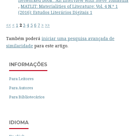
networked book’: An Interview with Steve Tomasula
,
MATLIT: Materialities of Literature: Vol. 4 N.º 1
(2016): Estudos Literários Digitais 1
<<
<
1
2
3
4
5
6
7
>
>>
Também poderá
iniciar uma pesquisa avançada de
similaridade
para este artigo.
INFORMAÇÕES
Para Leitores
Para Autores
Para Bibliotecários
IDIOMA