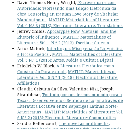
David Thomas Henry Wright,
'Escrever para' com
Autoridade: Teorizando uma Edição Eletrónica da
obra Censoring an Iranian Love Story de Shahriar
Mandanipour
,
MATLIT: Materialities of Literature:
Vol. 6 N.º 3 (2018): Electronic Literature: Translations
Jeffrey Childs,
Apocalypse Now, Vietnam, and the
Rhetoric of Influence
,
MATLIT: Materialities of
Literature: Vol. 1 N.º 2 (2013): Escrita e Cinema
Artur Matuck,
Interlíngua: Miscigenação Linguística
e Ficção Poética
,
MATLIT: Materialities of Literature:
Vol. 3 N.º 1 (2015): Artes, Média e Cultura Digital
Friedrich W. Block,
A Literatura Eletrónica como
Construção Paratextual
,
MATLIT: Materialities of
Literature: Vol. 6 N.º 1 (2018): Electronic Literature:
Affiliations
Claudia Cristina da Silva, Valentina Nisi, Joseph
Straubhaar,
'Foi tudo por nos termos mudado para o
Texas': Desenvolvendo o Sentido de Lugar através de
Literatura Locativa entre Raparigas Latinas Norte-
Americanas
,
MATLIT: Materialities of Literature: Vol.
6 N.º 2 (2018): Electronic Literature: Communities
Sandra Bettencourt,
The novel as multimedia,