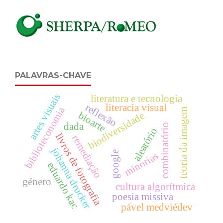
PALAVRAS-CHAVE
artes visuais
literatura e tecnologia
reflexão
literacia visual
biblioteconomia
teoria da imagem
bioarte
biodiversidade
dada
combinatório
aleatório
livros de fotografia
remediação
johanna drucker
google
minorias
eduardo kac
género
cultura algorítmica
poesia missiva
pável medviédev