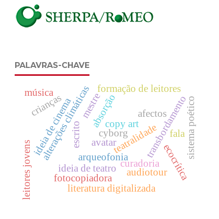
PALAVRAS-CHAVE
formação de leitores
alterações climáticas
música
mestre
crianças
absorção
transbordamento
ideia de cinema
sistema poético
afectos
copy art
escrito
teatralidade
cyborg
fala
avatar
leitores jovens
ecocrítica
arqueofonia
curadoria
ideia de teatro
audiotour
fotocopiadora
literatura digitalizada