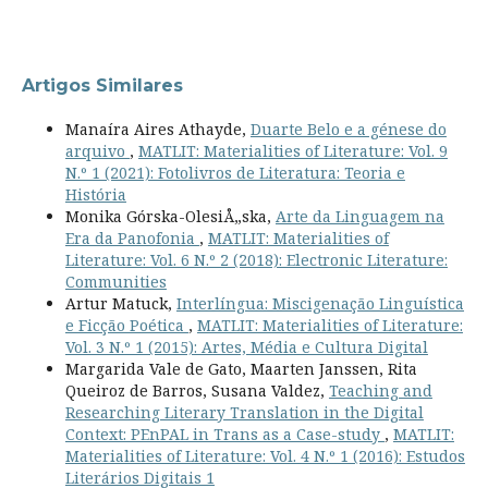
Artigos Similares
Manaíra Aires Athayde,
Duarte Belo e a génese do
arquivo
,
MATLIT: Materialities of Literature: Vol. 9
N.º 1 (2021): Fotolivros de Literatura: Teoria e
História
Monika Górska-OlesiÅ„ska,
Arte da Linguagem na
Era da Panofonia
,
MATLIT: Materialities of
Literature: Vol. 6 N.º 2 (2018): Electronic Literature:
Communities
Artur Matuck,
Interlíngua: Miscigenação Linguística
e Ficção Poética
,
MATLIT: Materialities of Literature:
Vol. 3 N.º 1 (2015): Artes, Média e Cultura Digital
Margarida Vale de Gato, Maarten Janssen, Rita
Queiroz de Barros, Susana Valdez,
Teaching and
Researching Literary Translation in the Digital
Context: PEnPAL in Trans as a Case-study
,
MATLIT:
Materialities of Literature: Vol. 4 N.º 1 (2016): Estudos
Literários Digitais 1