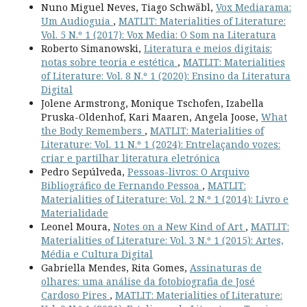
Nuno Miguel Neves, Tiago Schwäbl,
Vox Mediarama:
Um Audioguia
,
MATLIT: Materialities of Literature:
Vol. 5 N.º 1 (2017): Vox Media: O Som na Literatura
Roberto Simanowski,
Literatura e meios digitais:
notas sobre teoria e estética
,
MATLIT: Materialities
of Literature: Vol. 8 N.º 1 (2020): Ensino da Literatura
Digital
Jolene Armstrong, Monique Tschofen, Izabella
Pruska-Oldenhof, Kari Maaren, Angela Joose,
What
the Body Remembers
,
MATLIT: Materialities of
Literature: Vol. 11 N.º 1 (2024): Entrelaçando vozes:
criar e partilhar literatura eletrónica
Pedro Sepúlveda,
Pessoas-livros: O Arquivo
Bibliográfico de Fernando Pessoa
,
MATLIT:
Materialities of Literature: Vol. 2 N.º 1 (2014): Livro e
Materialidade
Leonel Moura,
Notes on a New Kind of Art
,
MATLIT:
Materialities of Literature: Vol. 3 N.º 1 (2015): Artes,
Média e Cultura Digital
Gabriella Mendes, Rita Gomes,
Assinaturas de
olhares: uma análise da fotobiografia de José
Cardoso Pires
,
MATLIT: Materialities of Literature: