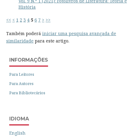
Vol. 9 N.º 1 (2021): Fotolivros de Literatura: Teoria e
História
<<
<
1
2
3
4
5
6
7
>
>>
Também poderá
iniciar uma pesquisa avançada de
similaridade
para este artigo.
INFORMAÇÕES
Para Leitores
Para Autores
Para Bibliotecários
IDIOMA
English