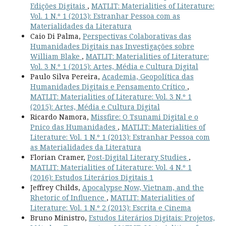
Edições Digitais
,
MATLIT: Materialities of Literature:
Vol. 1 N.º 1 (2013): Estranhar Pessoa com as
Materialidades da Literatura
Caio Di Palma,
Perspectivas Colaborativas das
Humanidades Digitais nas Investigações sobre
William Blake
,
MATLIT: Materialities of Literature:
Vol. 3 N.º 1 (2015): Artes, Média e Cultura Digital
Paulo Silva Pereira,
Academia, Geopolítica das
Humanidades Digitais e Pensamento Crítico
,
MATLIT: Materialities of Literature: Vol. 3 N.º 1
(2015): Artes, Média e Cultura Digital
Ricardo Namora,
Missfire: O Tsunami Digital e o
Pnico das Humanidades
,
MATLIT: Materialities of
Literature: Vol. 1 N.º 1 (2013): Estranhar Pessoa com
as Materialidades da Literatura
Florian Cramer,
Post-Digital Literary Studies
,
MATLIT: Materialities of Literature: Vol. 4 N.º 1
(2016): Estudos Literários Digitais 1
Jeffrey Childs,
Apocalypse Now, Vietnam, and the
Rhetoric of Influence
,
MATLIT: Materialities of
Literature: Vol. 1 N.º 2 (2013): Escrita e Cinema
Bruno Ministro,
Estudos Literários Digitais: Projetos,