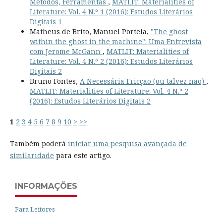
Métodos, Ferramentas
,
MATLIT: Materialities of
Literature: Vol. 4 N.º 1 (2016): Estudos Literários
Digitais 1
Matheus de Brito, Manuel Portela,
"The ghost
within the ghost in the machine": Uma Entrevista
com Jerome McGann
,
MATLIT: Materialities of
Literature: Vol. 4 N.º 2 (2016): Estudos Literários
Digitais 2
Bruno Fontes,
A Necessária Fricção (ou talvez não)
,
MATLIT: Materialities of Literature: Vol. 4 N.º 2
(2016): Estudos Literários Digitais 2
1
2
3
4
5
6
7
8
9
10
>
>>
Também poderá
iniciar uma pesquisa avançada de
similaridade
para este artigo.
INFORMAÇÕES
Para Leitores