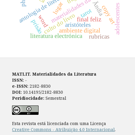
antologia de literatura italiana
materialidades da literatura
Ãndia
lugar
adolescentes
copy art
tarot
culto do livro
word
final feliz
prisão
aristóteles
ambiente digital
literatura electrónica
rubricas
MATLIT. Materialidades da Literatura
ISSN:
-
e-ISSN:
2182-8830
DOI:
10.14195/2182-8830
Peridiocidade:
Semestral
Esta revista está licenciada com uma Licença
Creative Commons - Atribuição 4.0 Internacional
.