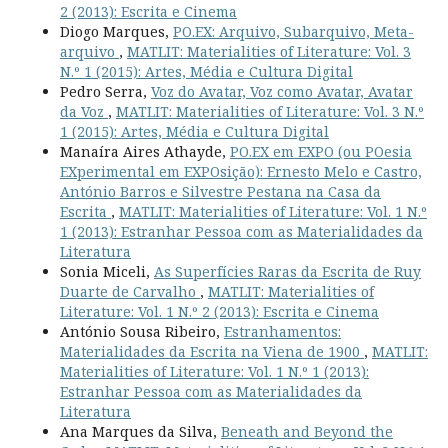
2 (2013): Escrita e Cinema
Diogo Marques,
PO.EX: Arquivo, Subarquivo, Meta-
arquivo
,
MATLIT: Materialities of Literature: Vol. 3
N.º 1 (2015): Artes, Média e Cultura Digital
Pedro Serra,
Voz do Avatar, Voz como Avatar, Avatar
da Voz
,
MATLIT: Materialities of Literature: Vol. 3 N.º
1 (2015): Artes, Média e Cultura Digital
Manaíra Aires Athayde,
PO.EX em EXPO (ou POesia
EXperimental em EXPOsição): Ernesto Melo e Castro,
António Barros e Silvestre Pestana na Casa da
Escrita
,
MATLIT: Materialities of Literature: Vol. 1 N.º
1 (2013): Estranhar Pessoa com as Materialidades da
Literatura
Sonia Miceli,
As Superfícies Raras da Escrita de Ruy
Duarte de Carvalho
,
MATLIT: Materialities of
Literature: Vol. 1 N.º 2 (2013): Escrita e Cinema
António Sousa Ribeiro,
Estranhamentos:
Materialidades da Escrita na Viena de 1900
,
MATLIT:
Materialities of Literature: Vol. 1 N.º 1 (2013):
Estranhar Pessoa com as Materialidades da
Literatura
Ana Marques da Silva,
Beneath and Beyond the