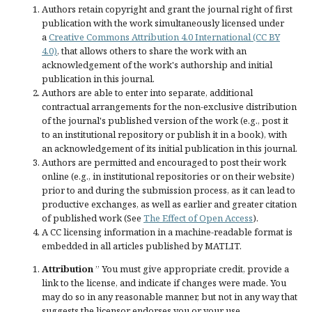
Authors retain copyright and grant the journal right of first
publication with the work simultaneously licensed under
a
Creative Commons Attribution 4.0 International (CC BY
4.0)
, that allows others to share the work with an
acknowledgement of the work's authorship and initial
publication in this journal.
Authors are able to enter into separate, additional
contractual arrangements for the non-exclusive distribution
of the journal's published version of the work (e.g., post it
to an institutional repository or publish it in a book), with
an acknowledgement of its initial publication in this journal.
Authors are permitted and encouraged to post their work
online (e.g., in institutional repositories or on their website)
prior to and during the submission process, as it can lead to
productive exchanges, as well as earlier and greater citation
of published work (See
The Effect of Open Access
).
A CC licensing information in a machine-readable format is
embedded in all articles published by MATLIT.
Attribution
” You must give
appropriate credit
, provide a
link to the license, and
indicate if changes were made
. You
may do so in any reasonable manner, but not in any way that
suggests the licensor endorses you or your use.