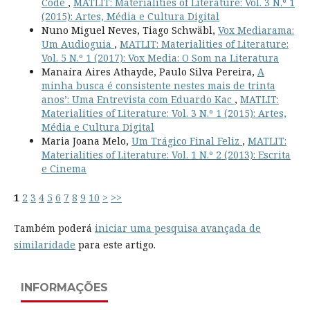
Code
,
MATLIT: Materialities of Literature: Vol. 3 N.º 1
(2015): Artes, Média e Cultura Digital
Nuno Miguel Neves, Tiago Schwäbl,
Vox Mediarama:
Um Audioguia
,
MATLIT: Materialities of Literature:
Vol. 5 N.º 1 (2017): Vox Media: O Som na Literatura
Manaíra Aires Athayde, Paulo Silva Pereira,
A
minha busca é consistente nestes mais de trinta
anos’: Uma Entrevista com Eduardo Kac
,
MATLIT:
Materialities of Literature: Vol. 3 N.º 1 (2015): Artes,
Média e Cultura Digital
Maria Joana Melo,
Um Trágico Final Feliz
,
MATLIT:
Materialities of Literature: Vol. 1 N.º 2 (2013): Escrita
e Cinema
1
2
3
4
5
6
7
8
9
10
>
>>
Também poderá
iniciar uma pesquisa avançada de
similaridade
para este artigo.
INFORMAÇÕES