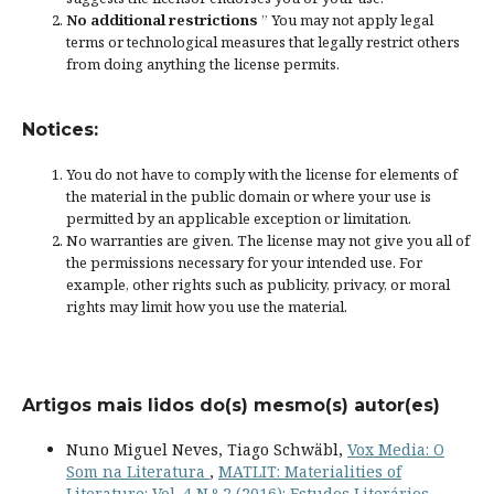
No additional restrictions
” You may not apply legal
terms or
technological measures
that legally restrict others
from doing anything the license permits.
Notices:
You do not have to comply with the license for elements of
the material in the public domain or where your use is
permitted by an applicable
exception or limitation
.
No warranties are given. The license may not give you all of
the permissions necessary for your intended use. For
example, other rights such as
publicity, privacy, or moral
rights
may limit how you use the material.
Artigos mais lidos do(s) mesmo(s) autor(es)
Nuno Miguel Neves, Tiago Schwäbl,
Vox Media: O
Som na Literatura
,
MATLIT: Materialities of
Literature: Vol. 4 N.º 2 (2016): Estudos Literários