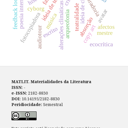
ideia de cinema
poesia intermédia
ideia de teatro
curadoria
fala
feedback loop
alterações climáticas
teatralidade
cyborg
avatar
arqueofonia
fotocopiadora
música
absorção
afectos
copy art
escrito
audiotour
mestre
ecocrítica
MATLIT. Materialidades da Literatura
ISSN:
-
e-ISSN:
2182-8830
DOI:
10.14195/2182-8830
Peridiocidade:
Semestral