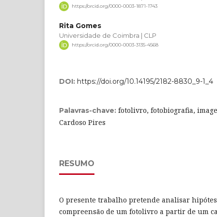
https://orcid.org/0000-0003-1871-1743
Rita Gomes
Universidade de Coimbra | CLP
https://orcid.org/0000-0003-3135-4568
DOI:
https://doi.org/10.14195/2182-8830_9-1_4
fotolivro, fotobiografia, ima
Palavras-chave:
Cardoso Pires
RESUMO
O presente trabalho pretende analisar hipótese
compreensão de um fotolivro a partir de um cas