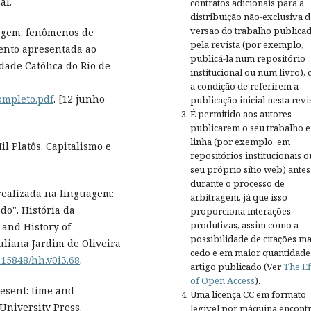
al.
contratos adicionais para a
distribuição não-exclusiva d
versão do trabalho publica
tagem: fenômenos de
pela revista (por exemplo,
mento apresentada ao
publicá-la num repositório
dade Católica do Rio de
institucional ou num livro),
a condição de referirem a
ompleto.pdf
. [12 junho
publicação inicial nesta revis
É permitido aos autores
publicarem o seu trabalho 
linha (por exemplo, em
il Platôs. Capitalismo e
repositórios institucionais o
seu próprio sítio web) antes
durante o processo de
realizada na linguagem:
arbitragem, já que isso
do". História da
proporciona interações
produtivas, assim como a
 and History of
possibilidade de citações ma
Juliana Jardim de Oliveira
cedo e em maior quantidade
0.15848/hh.v0i3.68
.
artigo publicado (Ver
The Ef
of Open Access
).
esent: time and
Uma licença CC em formato
University Press.
legível por máquina encontr