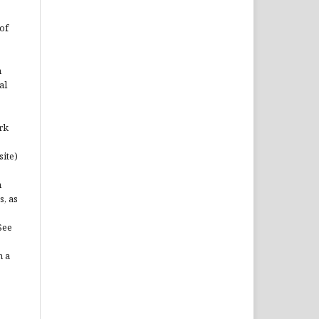
of
n
al
rk
site)
n
s, as
See
n a