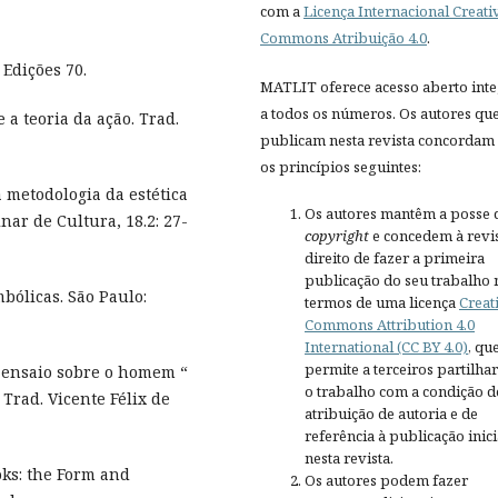
com a
Licença Internacional Creati
Commons Atribuição 4.0
.
 Edições 70.
MATLIT oferece acesso aberto inte
a todos os números. Os autores qu
 a teoria da ação. Trad.
publicam nesta revista concordam
os princípios seguintes:
 metodologia da estética
Os autores mantêm a posse 
nar de Cultura, 18.2: 27-
copyright
e concedem à revis
direito de fazer a primeira
publicação do seu trabalho 
mbólicas. São Paulo:
termos de uma licença
Creat
Commons Attribution 4.0
International (CC BY 4.0)
, qu
permite a terceiros partilh
a: ensaio sobre o homem “
o trabalho com a condição d
Trad. Vicente Félix de
atribuição de autoria e de
referência à publicação inici
nesta revista.
ks: the Form and
Os autores podem fazer