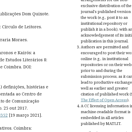
exclusive distribution of the
journal's published version 
Publicações Dom Quixote.
the work (e.g., post it to an
institutional repository or
: Círculo de Leitores.
publish it in a book), with a
acknowledgement of its initi
vraria Moraes.
publication in this journal.
Authors are permitted and
ronos e Kairós: a
encouraged to post their wo
online (e.g., in institutional
e Estudos Literários 8:
repositories or on their web
e Coimbra. DOI:
prior to and during the
submission process, as it ca
lead to productive exchange
 definições, histórias e
well as earlier and greater
sentada ao Centro de
citation of published work (
The Effect of Open Access
).
nto de Comunicação
A CC licensing information i
 25 out 2017.
machine-readable format is
8352
[19 março 2021].
embedded in all articles
published by MATLIT.
ativos. Coimbra: