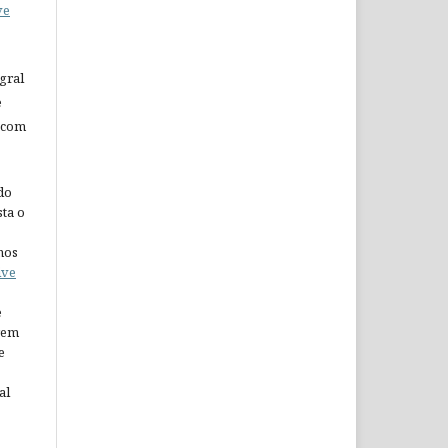
ve
gral
e
 com
do
ta o
nos
ive
e
arem
e
al