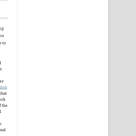
ng
ors
e to
d
st
er
tion
 that
ork
 the
l
o
ual