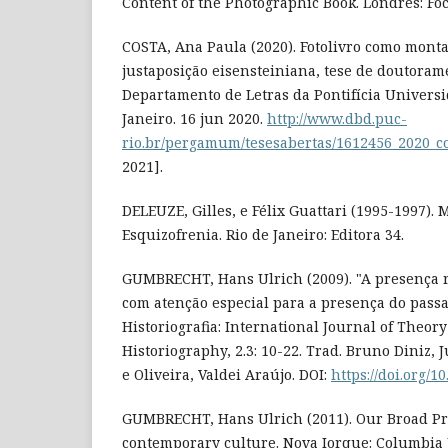
Content of the Photographic Book. Londres: Foc
COSTA, Ana Paula (2020). Fotolivro como mon
justaposição eisensteiniana, tese de doutora
Departamento de Letras da Pontifícia Universi
Janeiro. 16 jun 2020.
http://www.dbd.puc-
rio.br/pergamum/tesesabertas/1612456_2020_c
2021].
DELEUZE, Gilles, e Félix Guattari (1995-1997). M
Esquizofrenia. Rio de Janeiro: Editora 34.
GUMBRECHT, Hans Ulrich (2009). "A presença 
com atenção especial para a presença do passa
Historiografia: International Journal of Theory
Historiography, 2.3: 10-22. Trad. Bruno Diniz, 
e Oliveira, Valdei Araújo. DOI:
https://doi.org/1
GUMBRECHT, Hans Ulrich (2011). Our Broad Pr
contemporary culture. Nova Iorque: Columbia 