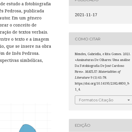
de estudo a fotobiografia
nês Pedrosa, publicada
2021-11-17
autor. Em um género
rar o conceito de
ação de textos verbais.
entre o texto e a imagem
COMO CITAR
io, que se insere na obra
m de Inês Pedrosa.
Mendes, Gabriella, e Rita Gomes. 2021.
spectivas simbólicas,
«Assinaturas De Olhares: Uma análise
Da Fotobiografia De José Cardoso
Pires».
MATLIT: Materialities of
Literature
9 (1):61-78.
https://doi.org/10.14195/2182-8830_9-
1_4.
Formatos Citação
EDIÇÃO