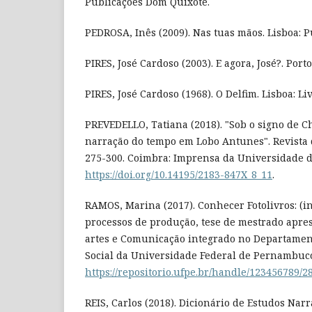
Publicações Dom Quixote.
PEDROSA, Inês (2009). Nas tuas mãos. Lisboa: 
PIRES, José Cardoso (2003). E agora, José?. Porto
PIRES, José Cardoso (1968). O Delfim. Lisboa: Li
PREVEDELLO, Tatiana (2018). "Sob o signo de Ch
narração do tempo em Lobo Antunes". Revista d
275-300. Coimbra: Imprensa da Universidade d
https://doi.org/10.14195/2183-847X_8_11
.
RAMOS, Marina (2017). Conhecer Fotolivros: (in)
processos de produção, tese de mestrado apre
artes e Comunicação integrado no Departame
Social da Universidade Federal de Pernambuco.
https://repositorio.ufpe.br/handle/123456789/2
REIS, Carlos (2018). Dicionário de Estudos Narr