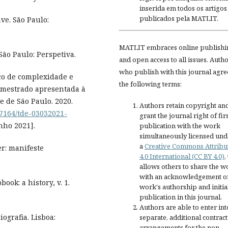
inserida em todos os artigos
publicados pela MATLIT.
ve. São Paulo:
MATLIT embraces online publishi
ão Paulo: Perspetiva.
and open access to all issues. Auth
who publish with this journal agre
ço de complexidade e
the following terms:
e mestrado apresentada à
 de São Paulo. 2020.
Authors retain copyright an
27164/tde-03032021-
grant the journal right of fir
nho 2021].
publication with the work
simultaneously licensed und
a
Creative Commons Attribu
er: manifeste
4.0 International (CC BY 4.0)
,
allows others to share the w
with an acknowledgement of
ook: a history, v. 1.
work's authorship and initia
publication in this journal.
Authors are able to enter int
iografia. Lisboa:
separate, additional contract
arrangements for the non-