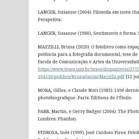
LANGER, Susanne (2004). Filosofia em nova cha
Perspetiva.
LANGER, Susanne (1980), Sentimento e forma. S
MAZZILLI, Bruna (2020). O fotolivro como espa
potência para a fotografia documental, tese d
Escola de Comunicação e Artes da Universidade
https://www.teses.usp.br/teses/disponiveis/27/
164516/publico/BrunaSanjarMazzilli.pdf
[12 ju
MORA, Gilles, e Claude Nori (1983). L’été derni
photobiografique. Paris: Éditions de l’Étoile.
PARR, Martin, e Gerry Badger (2004). The Photob
Londres: Phaidon.
PEDROSA, Inês (1999). José Cardoso Pires: Fotob