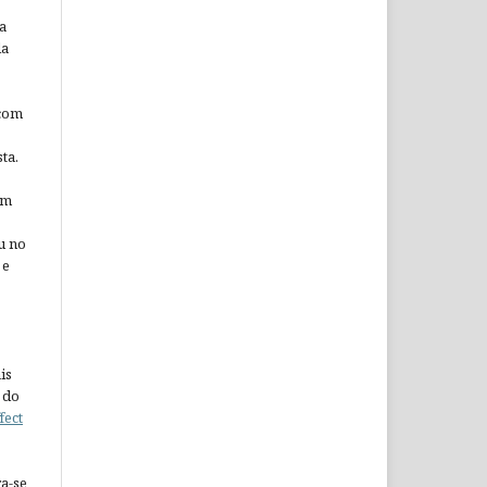
a
da
 com
ta.
em
u no
 e
is
 do
fect
a-se