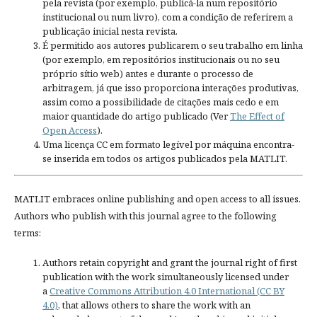
pela revista (por exemplo, publicá-la num repositório
institucional ou num livro), com a condição de referirem a
publicação inicial nesta revista.
É permitido aos autores publicarem o seu trabalho em linha
(por exemplo, em repositórios institucionais ou no seu
próprio sítio web) antes e durante o processo de
arbitragem, já que isso proporciona interações produtivas,
assim como a possibilidade de citações mais cedo e em
maior quantidade do artigo publicado (Ver
The Effect of
Open Access
).
Uma licença CC em formato legível por máquina encontra-
se inserida em todos os artigos publicados pela MATLIT.
MATLIT embraces online publishing and open access to all issues.
Authors who publish with this journal agree to the following
terms:
Authors retain copyright and grant the journal right of first
publication with the work simultaneously licensed under
a
Creative Commons Attribution 4.0 International (CC BY
4.0)
, that allows others to share the work with an