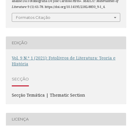
análise Da Fotobiografia De José Cardoso Pires».
MATLIT: Materialities of
Literature
9 (1):61-78. https://doi.org/10.14195/2182-8830_9-1_4.
Formatos Citação
EDIÇÃO
Vol. 9 N.º 1 (2021): Fotolivros de Literatura: Teoria e
História
SECÇÃO
Secção Temática | Thematic Section
LICENÇA