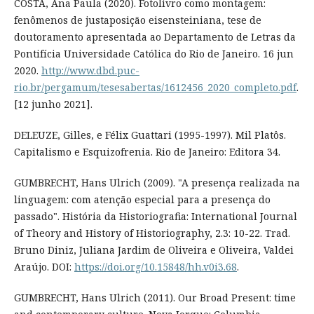
COSTA, Ana Paula (2020). Fotolivro como montagem:
fenômenos de justaposição eisensteiniana, tese de
doutoramento apresentada ao Departamento de Letras da
Pontifícia Universidade Católica do Rio de Janeiro. 16 jun
2020.
http://www.dbd.puc-
rio.br/pergamum/tesesabertas/1612456_2020_completo.pdf
.
[12 junho 2021].
DELEUZE, Gilles, e Félix Guattari (1995-1997). Mil Platôs.
Capitalismo e Esquizofrenia. Rio de Janeiro: Editora 34.
GUMBRECHT, Hans Ulrich (2009). "A presença realizada na
linguagem: com atenção especial para a presença do
passado". História da Historiografia: International Journal
of Theory and History of Historiography, 2.3: 10-22. Trad.
Bruno Diniz, Juliana Jardim de Oliveira e Oliveira, Valdei
Araújo. DOI:
https://doi.org/10.15848/hh.v0i3.68
.
GUMBRECHT, Hans Ulrich (2011). Our Broad Present: time