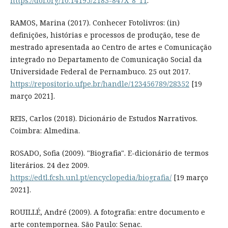
https://doi.org/10.14195/2183-847X_8_11
.
RAMOS, Marina (2017). Conhecer Fotolivros: (in)
definições, histórias e processos de produção, tese de
mestrado apresentada ao Centro de artes e Comunicação
integrado no Departamento de Comunicação Social da
Universidade Federal de Pernambuco. 25 out 2017.
https://repositorio.ufpe.br/handle/123456789/28352
[19
março 2021].
REIS, Carlos (2018). Dicionário de Estudos Narrativos.
Coimbra: Almedina.
ROSADO, Sofia (2009). "Biografia". E-dicionário de termos
literários. 24 dez 2009.
https://edtl.fcsh.unl.pt/encyclopedia/biografia/
[19 março
2021].
ROUILLÉ, André (2009). A fotografia: entre documento e
arte contempornea. São Paulo: Senac.