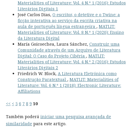
Materialities of Literature: Vol. 4 N.º 1 (2016): Estudos
Literários Digitais 1
José Carlos Dias,
O escritor, o detetive e o Twine: a
ficção interativa ao serviço da escrita criativa na
aula de português língua estrangeira
,
MATLIT:
Materialities of Literature: Vol. 8 N.º 1 (2020): Ensino
da Literatura Digital
María Goicoechea, Laura Sánchez,
Construir uma
Comunidade através de um Arquivo de Literatura
Digital: O Caso do Projeto Cibéria
,
MATLIT:
Materialities of Literature: Vol. 4 N.º 2 (2016): Estudos
Literários Digitais 2
Friedrich W. Block,
A Literatura Eletrónica como
Construção Paratextual
,
MATLIT: Materialities of
Literature: Vol. 6 N.º 1 (2018): Electronic Literature:
Affiliations
<<
<
5
6
7
8
9
10
Também poderá
iniciar uma pesquisa avançada de
similaridade
para este artigo.