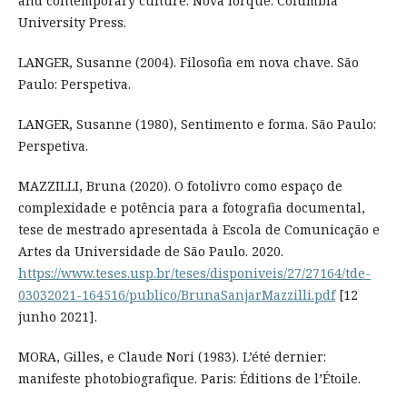
and contemporary culture. Nova Iorque: Columbia
University Press.
LANGER, Susanne (2004). Filosofia em nova chave. São
Paulo: Perspetiva.
LANGER, Susanne (1980), Sentimento e forma. São Paulo:
Perspetiva.
MAZZILLI, Bruna (2020). O fotolivro como espaço de
complexidade e potência para a fotografia documental,
tese de mestrado apresentada à Escola de Comunicação e
Artes da Universidade de São Paulo. 2020.
https://www.teses.usp.br/teses/disponiveis/27/27164/tde-
03032021-164516/publico/BrunaSanjarMazzilli.pdf
[12
junho 2021].
MORA, Gilles, e Claude Nori (1983). L’été dernier:
manifeste photobiografique. Paris: Éditions de l’Étoile.