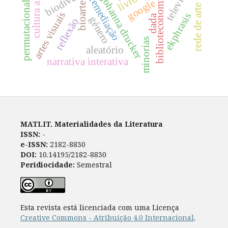
rede de arte postal
televisão
biblioteconomia
johanna drucker
remediação
google
permutacional
bioarte
artes visuais
ekphrasis
dada
género
reflexão
minorias
aleatório
narrativa interativa
MATLIT. Materialidades da Literatura
ISSN:
-
e-ISSN:
2182-8830
DOI:
10.14195/2182-8830
Peridiocidade:
Semestral
Esta revista está licenciada com uma Licença
Creative Commons - Atribuição 4.0 Internacional
.