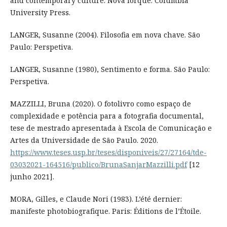
and contemporary culture. Nova Iorque: Columbia
University Press.
LANGER, Susanne (2004). Filosofia em nova chave. São
Paulo: Perspetiva.
LANGER, Susanne (1980), Sentimento e forma. São Paulo:
Perspetiva.
MAZZILLI, Bruna (2020). O fotolivro como espaço de
complexidade e potência para a fotografia documental,
tese de mestrado apresentada à Escola de Comunicação e
Artes da Universidade de São Paulo. 2020.
https://www.teses.usp.br/teses/disponiveis/27/27164/tde-
03032021-164516/publico/BrunaSanjarMazzilli.pdf
[12
junho 2021].
MORA, Gilles, e Claude Nori (1983). L’été dernier:
manifeste photobiografique. Paris: Éditions de l’Étoile.