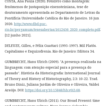
COSTA, Ana Paula (2020). Fotolivro como montagem:
fenômenos de justaposição eisensteiniana, tese de
doutoramento apresentada ao Departamento de Letras da
Pontifícia Universidade Católica do Rio de Janeiro. 16 jun
2020.
http://www.dbd.puc-
rio.br/pergamum/tesesabertas/1612456_2020_completo.pdf
.
[12 junho 2021].
DELEUZE, Gilles, e Félix Guattari (1995-1997). Mil Platôs.
Capitalismo e Esquizofrenia. Rio de Janeiro: Editora 34.
GUMBRECHT, Hans Ulrich (2009). "A presença realizada na
linguagem: com atenção especial para a presença do
passado". História da Historiografia: International Journal
of Theory and History of Historiography, 2.3: 10-22. Trad.
Bruno Diniz, Juliana Jardim de Oliveira e Oliveira, Valdei
Araújo. DOI:
https://doi.org/10.15848/hh.v0i3.68
.
GUMBRECHT, Hans Ulrich (2011). Our Broad Present: time