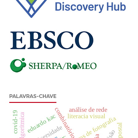
PALAVRAS-CHAVE
combinatório
análise de rede
covid-19
cultura algorítmica
eduardo kac
literacia visual
livros de fotografia
biodiversidade