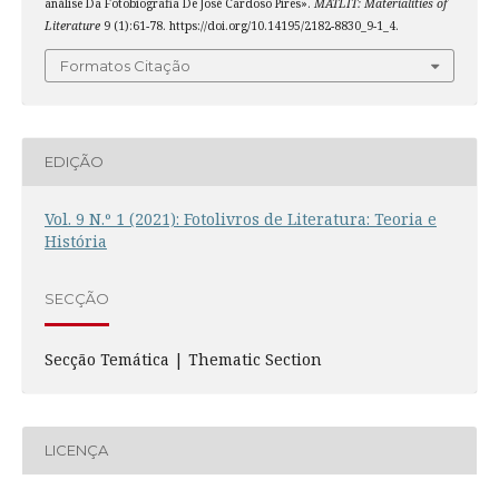
análise Da Fotobiografia De José Cardoso Pires».
MATLIT: Materialities of
Literature
9 (1):61-78. https://doi.org/10.14195/2182-8830_9-1_4.
Formatos Citação
EDIÇÃO
Vol. 9 N.º 1 (2021): Fotolivros de Literatura: Teoria e
História
SECÇÃO
Secção Temática | Thematic Section
LICENÇA