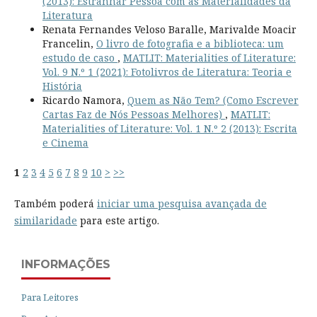
(2013): Estranhar Pessoa com as Materialidades da
Literatura
Renata Fernandes Veloso Baralle, Marivalde Moacir
Francelin,
O livro de fotografia e a biblioteca: um
estudo de caso
,
MATLIT: Materialities of Literature:
Vol. 9 N.º 1 (2021): Fotolivros de Literatura: Teoria e
História
Ricardo Namora,
Quem as Não Tem? (Como Escrever
Cartas Faz de Nós Pessoas Melhores)
,
MATLIT:
Materialities of Literature: Vol. 1 N.º 2 (2013): Escrita
e Cinema
1
2
3
4
5
6
7
8
9
10
>
>>
Também poderá
iniciar uma pesquisa avançada de
similaridade
para este artigo.
INFORMAÇÕES
Para Leitores