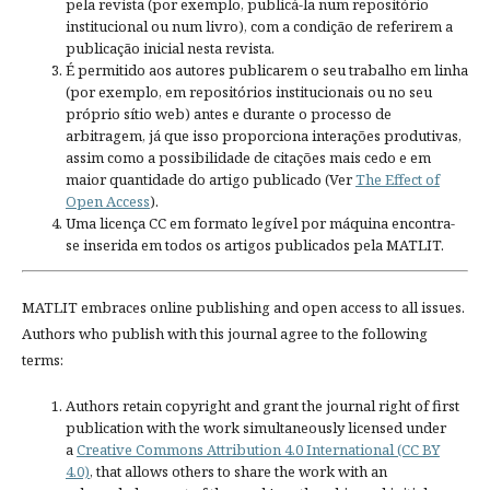
pela revista (por exemplo, publicá-la num repositório
institucional ou num livro), com a condição de referirem a
publicação inicial nesta revista.
É permitido aos autores publicarem o seu trabalho em linha
(por exemplo, em repositórios institucionais ou no seu
próprio sítio web) antes e durante o processo de
arbitragem, já que isso proporciona interações produtivas,
assim como a possibilidade de citações mais cedo e em
maior quantidade do artigo publicado (Ver
The Effect of
Open Access
).
Uma licença CC em formato legível por máquina encontra-
se inserida em todos os artigos publicados pela MATLIT.
MATLIT embraces online publishing and open access to all issues.
Authors who publish with this journal agree to the following
terms:
Authors retain copyright and grant the journal right of first
publication with the work simultaneously licensed under
a
Creative Commons Attribution 4.0 International (CC BY
4.0)
, that allows others to share the work with an