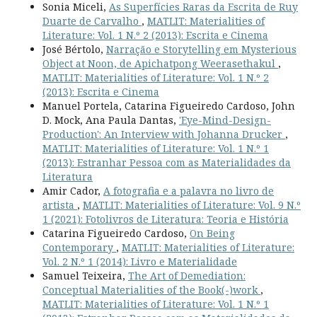
Sonia Miceli,
As Superfícies Raras da Escrita de Ruy
Duarte de Carvalho
,
MATLIT: Materialities of
Literature: Vol. 1 N.º 2 (2013): Escrita e Cinema
José Bértolo,
Narração e Storytelling em Mysterious
Object at Noon, de Apichatpong Weerasethakul
,
MATLIT: Materialities of Literature: Vol. 1 N.º 2
(2013): Escrita e Cinema
Manuel Portela, Catarina Figueiredo Cardoso, John
D. Mock, Ana Paula Dantas,
'Eye-Mind-Design-
Production': An Interview with Johanna Drucker
,
MATLIT: Materialities of Literature: Vol. 1 N.º 1
(2013): Estranhar Pessoa com as Materialidades da
Literatura
Amir Cador,
A fotografia e a palavra no livro de
artista
,
MATLIT: Materialities of Literature: Vol. 9 N.º
1 (2021): Fotolivros de Literatura: Teoria e História
Catarina Figueiredo Cardoso,
On Being
Contemporary
,
MATLIT: Materialities of Literature:
Vol. 2 N.º 1 (2014): Livro e Materialidade
Samuel Teixeira,
The Art of Demediation:
Conceptual Materialities of the Book(-)work
,
MATLIT: Materialities of Literature: Vol. 1 N.º 1