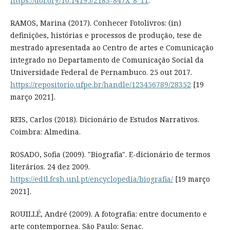
https://doi.org/10.14195/2183-847X_8_11
.
RAMOS, Marina (2017). Conhecer Fotolivros: (in)
definições, histórias e processos de produção, tese de
mestrado apresentada ao Centro de artes e Comunicação
integrado no Departamento de Comunicação Social da
Universidade Federal de Pernambuco. 25 out 2017.
https://repositorio.ufpe.br/handle/123456789/28352
[19
março 2021].
REIS, Carlos (2018). Dicionário de Estudos Narrativos.
Coimbra: Almedina.
ROSADO, Sofia (2009). "Biografia". E-dicionário de termos
literários. 24 dez 2009.
https://edtl.fcsh.unl.pt/encyclopedia/biografia/
[19 março
2021].
ROUILLÉ, André (2009). A fotografia: entre documento e
arte contempornea. São Paulo: Senac.