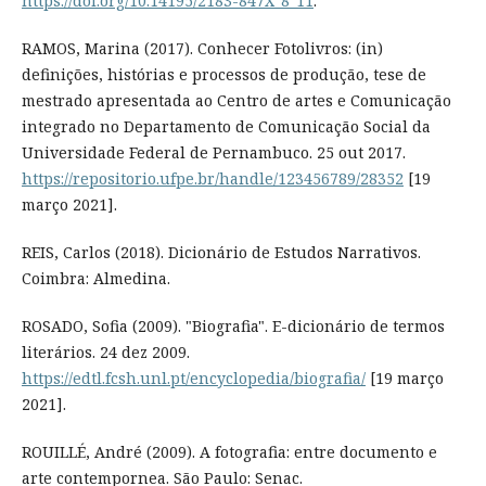
https://doi.org/10.14195/2183-847X_8_11
.
RAMOS, Marina (2017). Conhecer Fotolivros: (in)
definições, histórias e processos de produção, tese de
mestrado apresentada ao Centro de artes e Comunicação
integrado no Departamento de Comunicação Social da
Universidade Federal de Pernambuco. 25 out 2017.
https://repositorio.ufpe.br/handle/123456789/28352
[19
março 2021].
REIS, Carlos (2018). Dicionário de Estudos Narrativos.
Coimbra: Almedina.
ROSADO, Sofia (2009). "Biografia". E-dicionário de termos
literários. 24 dez 2009.
https://edtl.fcsh.unl.pt/encyclopedia/biografia/
[19 março
2021].
ROUILLÉ, André (2009). A fotografia: entre documento e
arte contempornea. São Paulo: Senac.