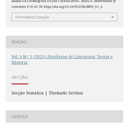
análise Da Fotobiografia De José Cardoso Pires».
MATLIT: Materialities of
Literature
9 (1):61-78. https://doi.org/10.14195/2182-8830_9-1_4.
Formatos Citação
EDIÇÃO
Vol. 9 N.º 1 (2021): Fotolivros de Literatura: Teoria e
História
SECÇÃO
Secção Temática | Thematic Section
LICENÇA