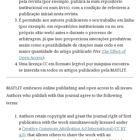
pela revista (por exemplo, publicá-la num repositório
institucional ou num livro), com a condição de referirem a
publicação inicial nesta revista.
É permitido aos autores publicarem o seu trabalho em linha
(por exemplo, em repositórios institucionais ou no seu
próprio sítio web) antes e durante o processo de
arbitragem, já que isso proporciona interações produtivas,
assim como a possibilidade de citações mais cedo e em
maior quantidade do artigo publicado (Ver
The Effect of
Open Access
).
Uma licença CC em formato legível por máquina encontra-
se inserida em todos os artigos publicados pela MATLIT.
MATLIT embraces online publishing and open access to all issues.
Authors who publish with this journal agree to the following
terms:
Authors retain copyright and grant the journal right of first
publication with the work simultaneously licensed under
a
Creative Commons Attribution 4.0 International (CC BY
4.0)
, that allows others to share the work with an