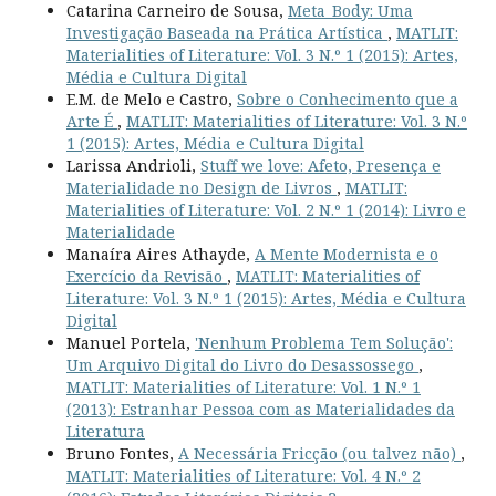
Catarina Carneiro de Sousa,
Meta_Body: Uma
Investigação Baseada na Prática Artística
,
MATLIT:
Materialities of Literature: Vol. 3 N.º 1 (2015): Artes,
Média e Cultura Digital
E.M. de Melo e Castro,
Sobre o Conhecimento que a
Arte É
,
MATLIT: Materialities of Literature: Vol. 3 N.º
1 (2015): Artes, Média e Cultura Digital
Larissa Andrioli,
Stuff we love: Afeto, Presença e
Materialidade no Design de Livros
,
MATLIT:
Materialities of Literature: Vol. 2 N.º 1 (2014): Livro e
Materialidade
Manaíra Aires Athayde,
A Mente Modernista e o
Exercício da Revisão
,
MATLIT: Materialities of
Literature: Vol. 3 N.º 1 (2015): Artes, Média e Cultura
Digital
Manuel Portela,
'Nenhum Problema Tem Solução':
Um Arquivo Digital do Livro do Desassossego
,
MATLIT: Materialities of Literature: Vol. 1 N.º 1
(2013): Estranhar Pessoa com as Materialidades da
Literatura
Bruno Fontes,
A Necessária Fricção (ou talvez não)
,
MATLIT: Materialities of Literature: Vol. 4 N.º 2