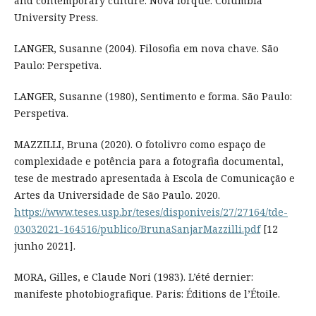
and contemporary culture. Nova Iorque: Columbia
University Press.
LANGER, Susanne (2004). Filosofia em nova chave. São
Paulo: Perspetiva.
LANGER, Susanne (1980), Sentimento e forma. São Paulo:
Perspetiva.
MAZZILLI, Bruna (2020). O fotolivro como espaço de
complexidade e potência para a fotografia documental,
tese de mestrado apresentada à Escola de Comunicação e
Artes da Universidade de São Paulo. 2020.
https://www.teses.usp.br/teses/disponiveis/27/27164/tde-
03032021-164516/publico/BrunaSanjarMazzilli.pdf
[12
junho 2021].
MORA, Gilles, e Claude Nori (1983). L’été dernier:
manifeste photobiografique. Paris: Éditions de l’Étoile.