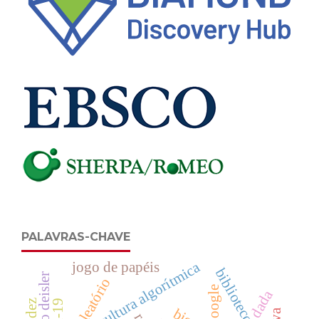
PALAVRAS-CHAVE
jogo de papéis
cultura algorítmica
biblioteconomia
aleatório
google
dada