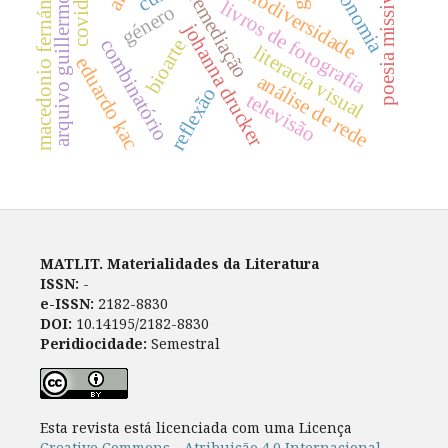
arquivo guillermo deisler
covid-19
macedonio fernández
biodiversidade
poesia missiva
remediação
livros de fotografia
género
johanna drucker
combinatório
bioarte
literacia visual
eduardo kac
análise de rede
reflexão
televisão
MATLIT. Materialidades da Literatura
ISSN:
-
e-ISSN:
2182-8830
DOI:
10.14195/2182-8830
Peridiocidade:
Semestral
Esta revista está licenciada com uma Licença
Creative Commons - Atribuição 4.0 Internacional
.