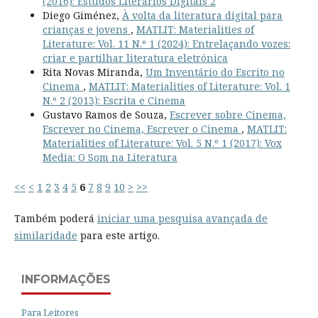
(2016): Estudos Literários Digitais 2
Diego Giménez,
À volta da literatura digital para
crianças e jovens
,
MATLIT: Materialities of
Literature: Vol. 11 N.º 1 (2024): Entrelaçando vozes:
criar e partilhar literatura eletrónica
Rita Novas Miranda,
Um Inventário do Escrito no
Cinema
,
MATLIT: Materialities of Literature: Vol. 1
N.º 2 (2013): Escrita e Cinema
Gustavo Ramos de Souza,
Escrever sobre Cinema,
Escrever no Cinema, Escrever o Cinema
,
MATLIT:
Materialities of Literature: Vol. 5 N.º 1 (2017): Vox
Media: O Som na Literatura
<<
<
1
2
3
4
5
6
7
8
9
10
>
>>
Também poderá
iniciar uma pesquisa avançada de
similaridade
para este artigo.
INFORMAÇÕES
Para Leitores