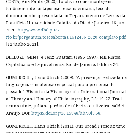
COSTA, Ana Paula (2020). Fotolivro como montagem:
fenômenos de justaposição eisensteiniana, tese de
doutoramento apresentada ao Departamento de Letras da
Pontifícia Universidade Católica do Rio de Janeiro. 16 jun
2020.
http://www.dbd.puc-
rio.br/pergamum/tesesabertas/1612456_2020_completo.pdf
.
[12 junho 2021].
DELEUZE, Gilles, e Félix Guattari (1995-1997). Mil Platôs.
Capitalismo e Esquizofrenia. Rio de Janeiro: Editora 34.
GUMBRECHT, Hans Ulrich (2009). "A presença realizada na
linguagem: com atenção especial para a presença do
passado". História da Historiografia: International Journal
of Theory and History of Historiography, 2.3: 10-22. Trad.
Bruno Diniz, Juliana Jardim de Oliveira e Oliveira, Valdei
Araújo. DOI:
https://doi.org/10.15848/hh.v0i3.68
.
GUMBRECHT, Hans Ulrich (2011). Our Broad Present: time