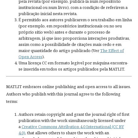
pela revista (por exemplo, publicá-la num repositório
institucional ou num livro), com a condição de referirem a
publicação inicial nesta revista.
É permitido aos autores publicarem o seu trabalho em linha
(por exemplo, em repositórios institucionais ou no seu
próprio sítio web) antes e durante o processo de
arbitragem, já que isso proporciona interações produtivas,
assim como a possibilidade de citações mais cedo e em
maior quantidade do artigo publicado (Ver
The Effect of
Open Access
).
Uma licença CC em formato legível por máquina encontra-
se inserida em todos os artigos publicados pela MATLIT.
MATLIT embraces online publishing and open access to all issues.
Authors who publish with this journal agree to the following
terms:
Authors retain copyright and grant the journal right of first
publication with the work simultaneously licensed under
a
Creative Commons Attribution 4.0 International (CC BY
4.0)
, that allows others to share the work with an