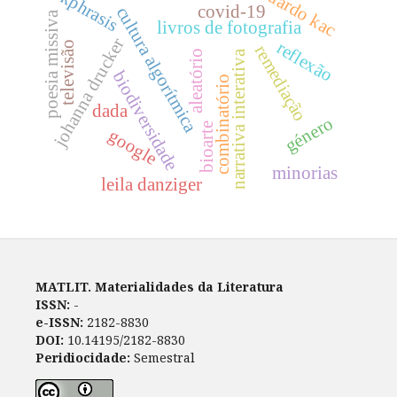
eduardo kac
ekphrasis
covid-19
cultura algorítmica
poesia missiva
livros de fotografia
johanna drucker
reflexão
televisão
remediação
narrativa interativa
aleatório
biodiversidade
combinatório
dada
género
bioarte
google
minorias
leila danziger
MATLIT. Materialidades da Literatura
ISSN:
-
e-ISSN:
2182-8830
DOI:
10.14195/2182-8830
Peridiocidade:
Semestral