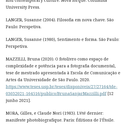
and contemporary culture. Nova Iorque: Columbia
University Press.
LANGER, Susanne (2004). Filosofia em nova chave. São
Paulo: Perspetiva.
LANGER, Susanne (1980), Sentimento e forma. São Paulo:
Perspetiva.
MAZZILLI, Bruna (2020). O fotolivro como espaço de
complexidade e potência para a fotografia documental,
tese de mestrado apresentada à Escola de Comunicação e
Artes da Universidade de São Paulo. 2020.
https://www.teses.usp.br/teses/disponiveis/27/27164/tde-
03032021-164516/publico/BrunaSanjarMazzilli.pdf
[12
junho 2021].
MORA, Gilles, e Claude Nori (1983). L’été dernier:
manifeste photobiografique. Paris: Éditions de l’Étoile.