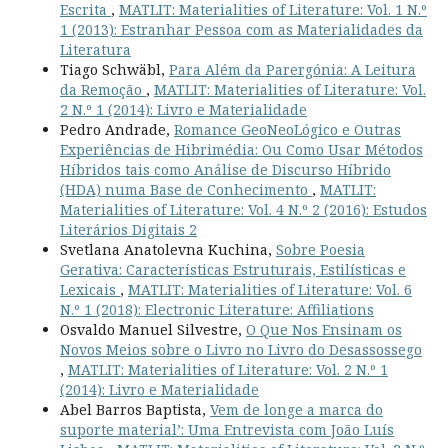
Escrita
,
MATLIT: Materialities of Literature: Vol. 1 N.º
1 (2013): Estranhar Pessoa com as Materialidades da
Literatura
Tiago Schwäbl,
Para Além da Parergónia: A Leitura
da Remoção
,
MATLIT: Materialities of Literature: Vol.
2 N.º 1 (2014): Livro e Materialidade
Pedro Andrade,
Romance GeoNeoLógico e Outras
Experiências de Hibrimédia: Ou Como Usar Métodos
Híbridos tais como Análise de Discurso Híbrido
(HDA) numa Base de Conhecimento
,
MATLIT:
Materialities of Literature: Vol. 4 N.º 2 (2016): Estudos
Literários Digitais 2
Svetlana Anatolevna Kuchina,
Sobre Poesia
Gerativa: Características Estruturais, Estilísticas e
Lexicais
,
MATLIT: Materialities of Literature: Vol. 6
N.º 1 (2018): Electronic Literature: Affiliations
Osvaldo Manuel Silvestre,
O Que Nos Ensinam os
Novos Meios sobre o Livro no Livro do Desassossego
,
MATLIT: Materialities of Literature: Vol. 2 N.º 1
(2014): Livro e Materialidade
Abel Barros Baptista,
Vem de longe a marca do
suporte material’: Uma Entrevista com João Luís