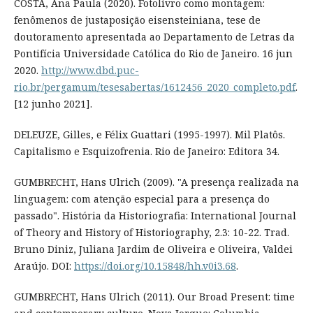
COSTA, Ana Paula (2020). Fotolivro como montagem:
fenômenos de justaposição eisensteiniana, tese de
doutoramento apresentada ao Departamento de Letras da
Pontifícia Universidade Católica do Rio de Janeiro. 16 jun
2020.
http://www.dbd.puc-
rio.br/pergamum/tesesabertas/1612456_2020_completo.pdf
.
[12 junho 2021].
DELEUZE, Gilles, e Félix Guattari (1995-1997). Mil Platôs.
Capitalismo e Esquizofrenia. Rio de Janeiro: Editora 34.
GUMBRECHT, Hans Ulrich (2009). "A presença realizada na
linguagem: com atenção especial para a presença do
passado". História da Historiografia: International Journal
of Theory and History of Historiography, 2.3: 10-22. Trad.
Bruno Diniz, Juliana Jardim de Oliveira e Oliveira, Valdei
Araújo. DOI:
https://doi.org/10.15848/hh.v0i3.68
.
GUMBRECHT, Hans Ulrich (2011). Our Broad Present: time