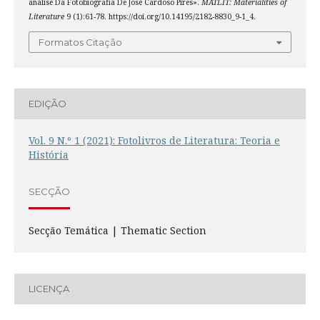
análise Da Fotobiografia De José Cardoso Pires».
MATLIT: Materialities of
Literature
9 (1):61-78. https://doi.org/10.14195/2182-8830_9-1_4.
Formatos Citação
EDIÇÃO
Vol. 9 N.º 1 (2021): Fotolivros de Literatura: Teoria e
História
SECÇÃO
Secção Temática | Thematic Section
LICENÇA