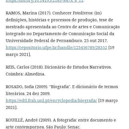
https://doi.org/10.14195/2183-847X_8_11
.
RAMOS, Marina (2017). Conhecer Fotolivros: (in)
definições, histórias e processos de produção, tese de
mestrado apresentada ao Centro de artes e Comunicação
integrado no Departamento de Comunicação Social da
Universidade Federal de Pernambuco. 25 out 2017.
https://repositorio.ufpe.br/handle/123456789/28352
[19
março 2021].
REIS, Carlos (2018). Dicionário de Estudos Narrativos.
Coimbra: Almedina.
ROSADO, Sofia (2009). "Biografia". E-dicionário de termos
literários. 24 dez 2009.
https://edtl.fcsh.unl.pt/encyclopedia/biografia/
[19 março
2021].
ROUILLÉ, André (2009). A fotografia: entre documento e
arte contempornea. São Paulo: Senac.