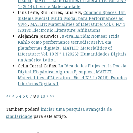
Lisboa
,
MATLIT: Materialities of Literature: Vol. 2 N.º
1 (2014): Livro e Materialidade
Luis Leite, Rui Torres, Luis Aly,
Common Spaces: Um
Sistema Medial-Multi-Modal para Performances ao
Vivo
,
MATLIT: Materialities of Literature: Vol. 6 N.º 1
(2018): Electronic Literature: Affiliations
Alejandra Josiowicz ,
#VivaLaFrida: Nomear Frida
Kahlo como performance tecnodiscursiva em
plataformas digitais
,
MATLIT: Materialities of
Literature: Vol. 10 N.º 1 (2023): Humanidades Digitais
na América Latina
Celia Corral Cañas,
La Idea de los Flujos en la Poesía
Digital Hispánica: Algunos Ejemplos
,
MATLIT:
Materialities of Literature: Vol. 4 N.º 1 (2016): Estudos
Literários Digitais 1
<<
<
3
4
5
6
7
8
9
10
>
>>
Também poderá
iniciar uma pesquisa avançada de
similaridade
para este artigo.