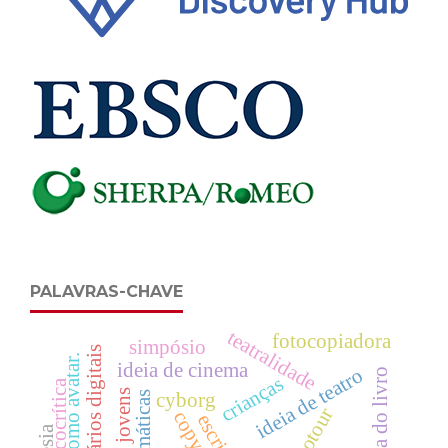
PALAVRAS-CHAVE
teatralidade
fotocopiadora
simpósio
ideia de cinema
ideia de teatro
historia do livro
crianças
ecocrítica
cyborg
audiotour
copy art
escrito