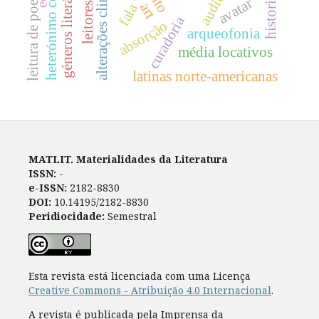
géneros literários digitais
heterónimo como avatar.
leitores jovens
alterações climáticas
leitura de poesia
avatar
fala
curadoria
absorção
arqueofonia
média locativos
latinas norte-americanas
MATLIT. Materialidades da Literatura
ISSN:
-
e-ISSN:
2182-8830
DOI:
10.14195/2182-8830
Peridiocidade:
Semestral
Esta revista está licenciada com uma Licença
Creative Commons - Atribuição 4.0 Internacional
.
A revista é publicada pela Imprensa da