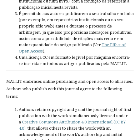
institucional ou num livro), com a condição de referirem a
publicação inicial nesta revista.
É permitido aos autores publicarem o seu trabalho em linha
(por exemplo, em repositórios institucionais ou no seu
próprio sítio web) antes e durante o processo de
arbitragem, já que isso proporciona interações produtivas,
assim como a possibilidade de citações mais cedo e em
maior quantidade do artigo publicado (Ver
The Effect of
Open Access
).
Uma licença CC em formato legível por máquina encontra-
se inserida em todos os artigos publicados pela MATLIT.
MATLIT embraces online publishing and open access to all issues.
Authors who publish with this journal agree to the following
terms:
Authors retain copyright and grant the journal right of first
publication with the work simultaneously licensed under
a
Creative Commons Attribution 4.0 International (CC BY
4.0)
, that allows others to share the work with an
acknowledgement of the work's authorship and initial