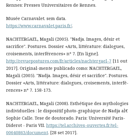
Rennes: Presses Universitaires de Rennes.
Musée Carnavalet. sem data.
https://www.carnavalet.paris.fr/
.
NACHTERGAEL, Magali (2005). "Nadja. Images, désir et
sacrifice". Postures. Dossier «Arts, littérature: dialogues,
croisements, interférences» nº 7. [En ligne].
http://revuepostures.com/fr/articles/nachtergael-7
[11 out
2017]. Original-mente publicado como: NACHTERGAEL,
Magali (2005). "Nadja. Images, désir et sacrifice". Postures.
Dossier «Arts, littérature: dialogues, croisements, interfé-
rences» nº 7. 158-173.
NACHTERGAEL, Magali (2008). Esthétique des mythologies
individuelles : le dispositif photo-graphique de Nadja aÌ€
Sophie Calle. Tese de doutorado. Paris: Université Paris-
Diderot - Paris VII.
https://tel.archives-ouvertes.fr/tel-
00640863/document
. [28 set 2017].