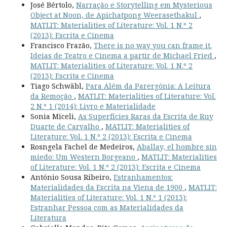
José Bértolo,
Narração e Storytelling em Mysterious
Object at Noon, de Apichatpong Weerasethakul
,
MATLIT: Materialities of Literature: Vol. 1 N.º 2
(2013): Escrita e Cinema
Francisco Frazão,
There is no way you can frame it.
Ideias de Teatro e Cinema a partir de Michael Fried
,
MATLIT: Materialities of Literature: Vol. 1 N.º 2
(2013): Escrita e Cinema
Tiago Schwäbl,
Para Além da Parergónia: A Leitura
da Remoção
,
MATLIT: Materialities of Literature: Vol.
2 N.º 1 (2014): Livro e Materialidade
Sonia Miceli,
As Superfícies Raras da Escrita de Ruy
Duarte de Carvalho
,
MATLIT: Materialities of
Literature: Vol. 1 N.º 2 (2013): Escrita e Cinema
Rosngela Fachel de Medeiros,
Aballay, el hombre sin
miedo: Um Western Borgeano
,
MATLIT: Materialities
of Literature: Vol. 1 N.º 2 (2013): Escrita e Cinema
António Sousa Ribeiro,
Estranhamentos:
Materialidades da Escrita na Viena de 1900
,
MATLIT:
Materialities of Literature: Vol. 1 N.º 1 (2013):
Estranhar Pessoa com as Materialidades da
Literatura