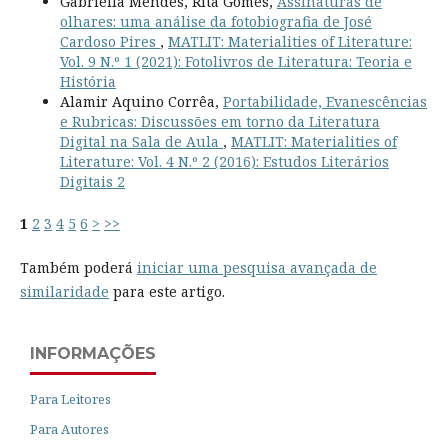
Gabriella Mendes, Rita Gomes,
Assinaturas de
olhares: uma análise da fotobiografia de José
Cardoso Pires
,
MATLIT: Materialities of Literature:
Vol. 9 N.º 1 (2021): Fotolivros de Literatura: Teoria e
História
Alamir Aquino Corrêa,
Portabilidade, Evanescências
e Rubricas: Discussões em torno da Literatura
Digital na Sala de Aula
,
MATLIT: Materialities of
Literature: Vol. 4 N.º 2 (2016): Estudos Literários
Digitais 2
1
2
3
4
5
6
>
>>
Também poderá
iniciar uma pesquisa avançada de
similaridade
para este artigo.
INFORMAÇÕES
Para Leitores
Para Autores