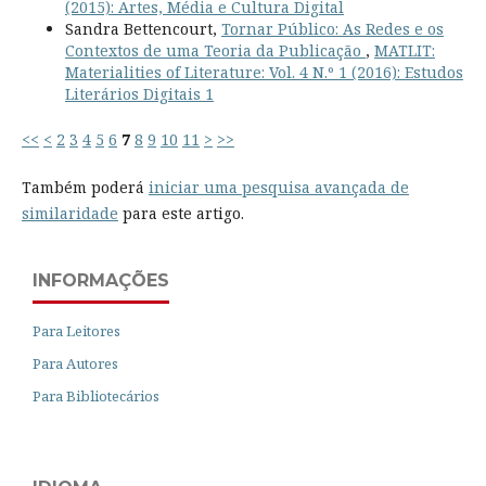
(2015): Artes, Média e Cultura Digital
Sandra Bettencourt,
Tornar Público: As Redes e os
Contextos de uma Teoria da Publicação
,
MATLIT:
Materialities of Literature: Vol. 4 N.º 1 (2016): Estudos
Literários Digitais 1
<<
<
2
3
4
5
6
7
8
9
10
11
>
>>
Também poderá
iniciar uma pesquisa avançada de
similaridade
para este artigo.
INFORMAÇÕES
Para Leitores
Para Autores
Para Bibliotecários