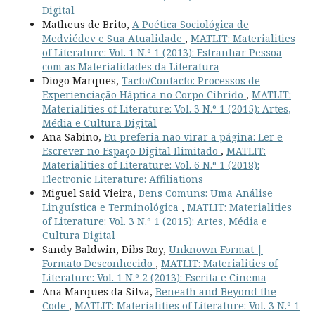
Digital
Matheus de Brito,
A Poética Sociológica de
Medviédev e Sua Atualidade
,
MATLIT: Materialities
of Literature: Vol. 1 N.º 1 (2013): Estranhar Pessoa
com as Materialidades da Literatura
Diogo Marques,
Tacto/Contacto: Processos de
Experienciação Háptica no Corpo Cíbrido
,
MATLIT:
Materialities of Literature: Vol. 3 N.º 1 (2015): Artes,
Média e Cultura Digital
Ana Sabino,
Eu preferia não virar a página: Ler e
Escrever no Espaço Digital Ilimitado
,
MATLIT:
Materialities of Literature: Vol. 6 N.º 1 (2018):
Electronic Literature: Affiliations
Miguel Said Vieira,
Bens Comuns: Uma Análise
Linguística e Terminológica
,
MATLIT: Materialities
of Literature: Vol. 3 N.º 1 (2015): Artes, Média e
Cultura Digital
Sandy Baldwin, Dibs Roy,
Unknown Format |
Formato Desconhecido
,
MATLIT: Materialities of
Literature: Vol. 1 N.º 2 (2013): Escrita e Cinema
Ana Marques da Silva,
Beneath and Beyond the
Code
,
MATLIT: Materialities of Literature: Vol. 3 N.º 1