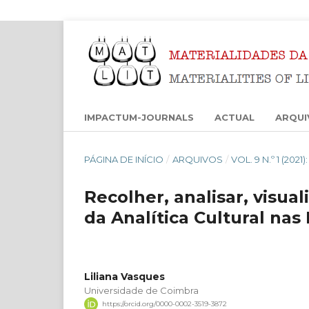
IMPACTUM-JOURNALS
ACTUAL
ARQUI
PÁGINA DE INÍCIO
/
ARQUIVOS
/
VOL. 9 N.º 1 (20
Recolher, analisar, visu
da Analítica Cultural na
Liliana Vasques
Universidade de Coimbra
https://orcid.org/0000-0002-3519-3872