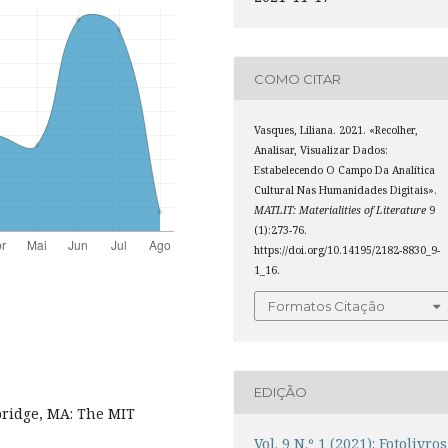
COMO CITAR
Vasques, Liliana. 2021. «Recolher,
Analisar, Visualizar Dados:
Estabelecendo O Campo Da Analítica
Cultural Nas Humanidades Digitais».
MATLIT: Materialities of Literature
9
(1):273-76.
https://doi.org/10.14195/2182-8830_9-
1_16.
Formatos Citação
EDIÇÃO
bridge, MA: The MIT
Vol. 9 N.º 1 (2021): Fotolivros