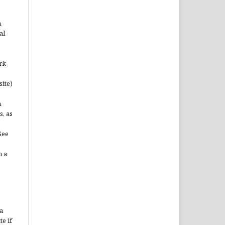
n
al
rk
site)
n
s, as
See
n a
a
te if