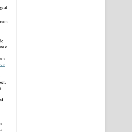
gral
e
 com
do
ta o
nos
ive
e
arem
e
al
a
da