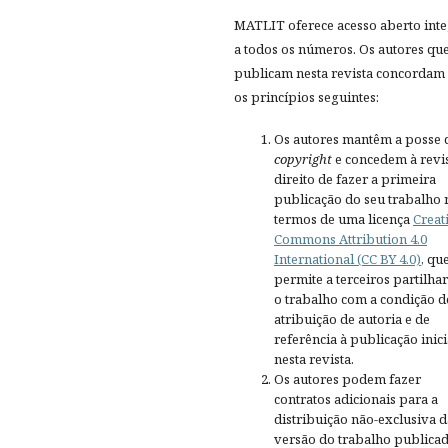
MATLIT oferece acesso aberto inte
a todos os números. Os autores qu
publicam nesta revista concordam
os princípios seguintes:
Os autores mantêm a posse 
copyright
e concedem à revis
direito de fazer a primeira
publicação do seu trabalho 
termos de uma licença
Creat
Commons Attribution 4.0
International (CC BY 4.0)
, qu
permite a terceiros partilh
o trabalho com a condição d
atribuição de autoria e de
referência à publicação inici
nesta revista.
Os autores podem fazer
contratos adicionais para a
distribuição não-exclusiva d
versão do trabalho publica