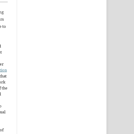
ng
ors
e to
d
st
er
tion
 that
ork
 the
l
o
ual
of