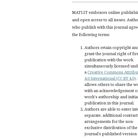
MATLIT embraces online publishi
and open access to all issues. Auth
who publish with this journal agre
the following terms:
Authors retain copyright an
grant the journal right of fir
publication with the work
simultaneously licensed und
a
Creative Commons Attribu
4.0 International (CC BY 4.0)
,
allows others to share the w
with an acknowledgement of
work's authorship and initia
publication in this journal.
Authors are able to enter int
separate, additional contract
arrangements for the non-
exclusive distribution of the
journal's published version 