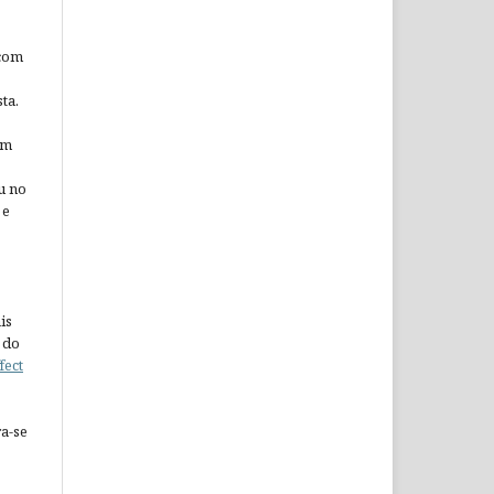
 com
ta.
em
u no
 e
is
 do
fect
a-se