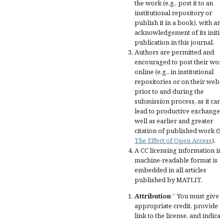
the work (e.g., post it to an
institutional repository or
publish it in a book), with a
acknowledgement of its initi
publication in this journal.
Authors are permitted and
encouraged to post their wo
online (e.g., in institutional
repositories or on their web
prior to and during the
submission process, as it ca
lead to productive exchange
well as earlier and greater
citation of published work (
The Effect of Open Access
).
A CC licensing information i
machine-readable format is
embedded in all articles
published by MATLIT.
Attribution
” You must give
appropriate credit
, provide 
link to the license, and
indica