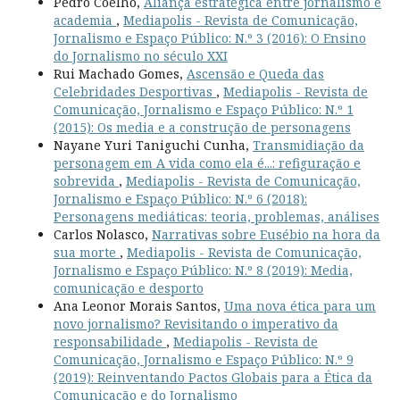
Pedro Coelho,
Aliança estratégica entre jornalismo e
academia
,
Mediapolis - Revista de Comunicação,
Jornalismo e Espaço Público: N.º 3 (2016): O Ensino
do Jornalismo no século XXI
Rui Machado Gomes,
Ascensão e Queda das
Celebridades Desportivas
,
Mediapolis - Revista de
Comunicação, Jornalismo e Espaço Público: N.º 1
(2015): Os media e a construção de personagens
Nayane Yuri Taniguchi Cunha,
Transmidiação da
personagem em A vida como ela é...: refiguração e
sobrevida
,
Mediapolis - Revista de Comunicação,
Jornalismo e Espaço Público: N.º 6 (2018):
Personagens mediáticas: teoria, problemas, análises
Carlos Nolasco,
Narrativas sobre Eusébio na hora da
sua morte
,
Mediapolis - Revista de Comunicação,
Jornalismo e Espaço Público: N.º 8 (2019): Media,
comunicação e desporto
Ana Leonor Morais Santos,
Uma nova ética para um
novo jornalismo? Revisitando o imperativo da
responsabilidade
,
Mediapolis - Revista de
Comunicação, Jornalismo e Espaço Público: N.º 9
(2019): Reinventando Pactos Globais para a Ética da
Comunicação e do Jornalismo