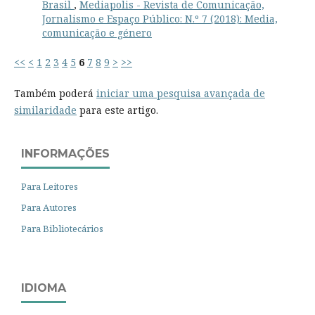
Brasil
,
Mediapolis - Revista de Comunicação,
Jornalismo e Espaço Público: N.º 7 (2018): Media,
comunicação e género
<<
<
1
2
3
4
5
6
7
8
9
>
>>
Também poderá
iniciar uma pesquisa avançada de
similaridade
para este artigo.
INFORMAÇÕES
Para Leitores
Para Autores
Para Bibliotecários
IDIOMA