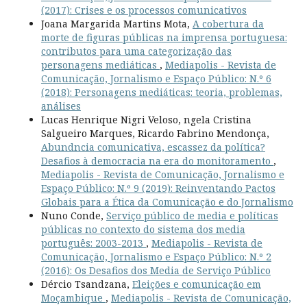
(2017): Crises e os processos comunicativos
Joana Margarida Martins Mota,
A cobertura da
morte de figuras públicas na imprensa portuguesa:
contributos para uma categorização das
personagens mediáticas
,
Mediapolis - Revista de
Comunicação, Jornalismo e Espaço Público: N.º 6
(2018): Personagens mediáticas: teoria, problemas,
análises
Lucas Henrique Nigri Veloso, ngela Cristina
Salgueiro Marques, Ricardo Fabrino Mendonça,
Abundncia comunicativa, escassez da política?
Desafios à democracia na era do monitoramento
,
Mediapolis - Revista de Comunicação, Jornalismo e
Espaço Público: N.º 9 (2019): Reinventando Pactos
Globais para a Ética da Comunicação e do Jornalismo
Nuno Conde,
Serviço público de media e políticas
públicas no contexto do sistema dos media
português: 2003-2013
,
Mediapolis - Revista de
Comunicação, Jornalismo e Espaço Público: N.º 2
(2016): Os Desafios dos Media de Serviço Público
Dércio Tsandzana,
Eleições e comunicação em
Moçambique
,
Mediapolis - Revista de Comunicação,