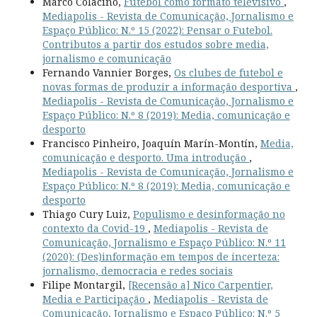
Marco Colacino,
Futebol como formato televisivo
,
Mediapolis - Revista de Comunicação, Jornalismo e
Espaço Público: N.º 15 (2022): Pensar o Futebol.
Contributos a partir dos estudos sobre media,
jornalismo e comunicação
Fernando Vannier Borges,
Os clubes de futebol e
novas formas de produzir a informação desportiva
,
Mediapolis - Revista de Comunicação, Jornalismo e
Espaço Público: N.º 8 (2019): Media, comunicação e
desporto
Francisco Pinheiro, Joaquín Marín-Montín,
Media,
comunicação e desporto. Uma introdução
,
Mediapolis - Revista de Comunicação, Jornalismo e
Espaço Público: N.º 8 (2019): Media, comunicação e
desporto
Thiago Cury Luiz,
Populismo e desinformação no
contexto da Covid-19
,
Mediapolis - Revista de
Comunicação, Jornalismo e Espaço Público: N.º 11
(2020): (Des)informação em tempos de incerteza:
jornalismo, democracia e redes sociais
Filipe Montargil,
[Recensão a] Nico Carpentier,
Media e Participação
,
Mediapolis - Revista de
Comunicação, Jornalismo e Espaço Público: N.º 5