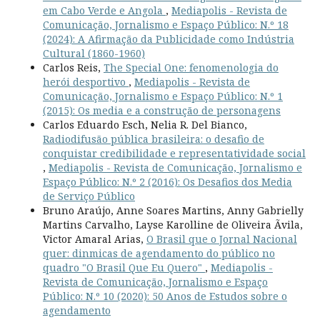
em Cabo Verde e Angola
,
Mediapolis - Revista de
Comunicação, Jornalismo e Espaço Público: N.º 18
(2024): A Afirmação da Publicidade como Indústria
Cultural (1860-1960)
Carlos Reis,
The Special One: fenomenologia do
herói desportivo
,
Mediapolis - Revista de
Comunicação, Jornalismo e Espaço Público: N.º 1
(2015): Os media e a construção de personagens
Carlos Eduardo Esch, Nelia R. Del Bianco,
Radiodifusão pública brasileira: o desafio de
conquistar credibilidade e representatividade social
,
Mediapolis - Revista de Comunicação, Jornalismo e
Espaço Público: N.º 2 (2016): Os Desafios dos Media
de Serviço Público
Bruno Araújo, Anne Soares Martins, Anny Gabrielly
Martins Carvalho, Layse Karolline de Oliveira Ãvila,
Victor Amaral Arias,
O Brasil que o Jornal Nacional
quer: dinmicas de agendamento do público no
quadro "O Brasil Que Eu Quero"
,
Mediapolis -
Revista de Comunicação, Jornalismo e Espaço
Público: N.º 10 (2020): 50 Anos de Estudos sobre o
agendamento