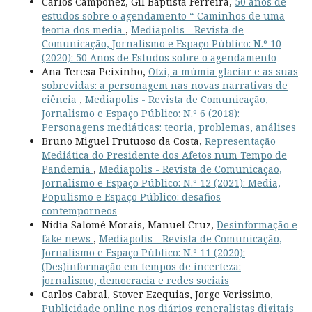
Carlos Camponez, Gil Baptista Ferreira,
50 anos de
estudos sobre o agendamento “ Caminhos de uma
teoria dos media
,
Mediapolis - Revista de
Comunicação, Jornalismo e Espaço Público: N.º 10
(2020): 50 Anos de Estudos sobre o agendamento
Ana Teresa Peixinho,
Otzi, a múmia glaciar e as suas
sobrevidas: a personagem nas novas narrativas de
ciência
,
Mediapolis - Revista de Comunicação,
Jornalismo e Espaço Público: N.º 6 (2018):
Personagens mediáticas: teoria, problemas, análises
Bruno Miguel Frutuoso da Costa,
Representação
Mediática do Presidente dos Afetos num Tempo de
Pandemia
,
Mediapolis - Revista de Comunicação,
Jornalismo e Espaço Público: N.º 12 (2021): Media,
Populismo e Espaço Público: desafios
contemporneos
Nídia Salomé Morais, Manuel Cruz,
Desinformação e
fake news
,
Mediapolis - Revista de Comunicação,
Jornalismo e Espaço Público: N.º 11 (2020):
(Des)informação em tempos de incerteza:
jornalismo, democracia e redes sociais
Carlos Cabral, Stover Ezequias, Jorge Verissimo,
Publicidade online nos diários generalistas digitais