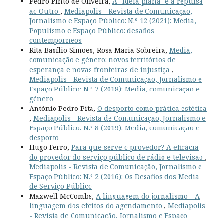
Pedro Pinto de Oliveira,
A "ideia plana" e a repulsa
ao Outro
,
Mediapolis - Revista de Comunicação,
Jornalismo e Espaço Público: N.º 12 (2021): Media,
Populismo e Espaço Público: desafios
contemporneos
Rita Basílio Simões, Rosa Maria Sobreira,
Media,
comunicação e género: novos territórios de
esperança e novas fronteiras de injustiça
,
Mediapolis - Revista de Comunicação, Jornalismo e
Espaço Público: N.º 7 (2018): Media, comunicação e
género
António Pedro Pita,
O desporto como prática estética
,
Mediapolis - Revista de Comunicação, Jornalismo e
Espaço Público: N.º 8 (2019): Media, comunicação e
desporto
Hugo Ferro,
Para que serve o provedor? A eficácia
do provedor do serviço público de rádio e televisão
,
Mediapolis - Revista de Comunicação, Jornalismo e
Espaço Público: N.º 2 (2016): Os Desafios dos Media
de Serviço Público
Maxwell McCombs,
A linguagem do jornalismo - A
linguagem dos efeitos do agendamento
,
Mediapolis
- Revista de Comunicação, Jornalismo e Espaço