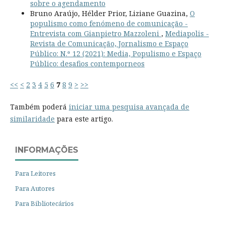
sobre o agendamento
Bruno Araújo, Hélder Prior, Liziane Guazina,
O
populismo como fenómeno de comunicação -
Entrevista com Gianpietro Mazzoleni
,
Mediapolis -
Revista de Comunicação, Jornalismo e Espaço
Público: N.º 12 (2021): Media, Populismo e Espaço
Público: desafios contemporneos
<<
<
2
3
4
5
6
7
8
9
>
>>
Também poderá
iniciar uma pesquisa avançada de
similaridade
para este artigo.
INFORMAÇÕES
Para Leitores
Para Autores
Para Bibliotecários