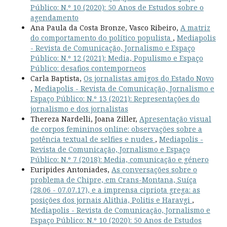
Público: N.º 10 (2020): 50 Anos de Estudos sobre o
agendamento
Ana Paula da Costa Bronze, Vasco Ribeiro,
A matriz
do comportamento do político populista
,
Mediapolis
- Revista de Comunicação, Jornalismo e Espaço
Público: N.º 12 (2021): Media, Populismo e Espaço
Público: desafios contemporneos
Carla Baptista,
Os jornalistas amigos do Estado Novo
,
Mediapolis - Revista de Comunicação, Jornalismo e
Espaço Público: N.º 13 (2021): Representações do
jornalismo e dos jornalistas
Thereza Nardelli, Joana Ziller,
Apresentação visual
de corpos femininos online: observações sobre a
potência textual de selfies e nudes
,
Mediapolis -
Revista de Comunicação, Jornalismo e Espaço
Público: N.º 7 (2018): Media, comunicação e género
Euripides Antoniades,
As conversações sobre o
problema de Chipre, em Crans-Montana, Suíça
(28.06 - 07.07.17), e a imprensa cipriota grega: as
posições dos jornais Alithia, Politis e Haravgi
,
Mediapolis - Revista de Comunicação, Jornalismo e
Espaço Público: N.º 10 (2020): 50 Anos de Estudos