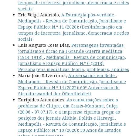
tempos de incerteza: jornalismo, democracia e redes
sociais
Eric Veiga Andriolo,
A Estratégia pós-verdade
,
Mediapolis - Revista de Comunicação, Jornalismo e
Espaço Público: N.º 11 (2020): (Des)informação em
tempos de incerteza: jornalismo, democracia e redes
sociais
Luís Augusto Costa Dias,
Personagens inventadas:
jornalismo e ficção na I Grande Guerra mediática
(1914-1918)
,
Mediapolis - Revista de Comunicação,
Jornalismo e Espaço Público: N.º 6 (2018):
Personagens mediáticas: teoria, problemas, análises
Maria João Silveirinha,
Aniversários em Rede
,
Mediapolis - Revista de Comunicação, Jornalismo e
Espaço Público: N.º 14 (2022): 60º Aniversário de
Strukturwandel der Öffentlichkeit
Euripides Antoniades,
As conversações sobre o
problema de Chipre, em Crans-Montana, Suíça
(28.06 - 07.07.17), e a imprensa cipriota grega: as
posições dos jornais Alithia, Politis e Haravgi
,
Mediapolis - Revista de Comunicação, Jornalismo e
Espaço Público: N.º 10 (2020): 50 Anos de Estudos