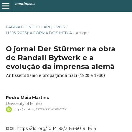
PÁGINA DE INÍCIO
/
ARQUIVOS
/
N.º 16 (2023): A FORMA DOS MEDIA
/
Artigos
O jornal Der Stürmer na obra
de Randall Bytwerk e a
evolução da imprensa alemã
Antissemitismo e propaganda nazi (1920 e 1930)
Pedro Maia Martins
University of Minho
https://orcid.org/0000-0001-6347-9985
DOI:
https://doi.org/10.14195/2183-6019_16_4