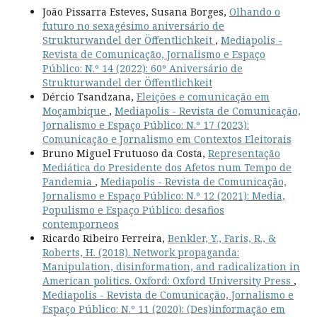
João Pissarra Esteves, Susana Borges,
Olhando o
futuro no sexagésimo aniversário de
Strukturwandel der Öffentlichkeit
,
Mediapolis -
Revista de Comunicação, Jornalismo e Espaço
Público: N.º 14 (2022): 60º Aniversário de
Strukturwandel der Öffentlichkeit
Dércio Tsandzana,
Eleições e comunicação em
Moçambique
,
Mediapolis - Revista de Comunicação,
Jornalismo e Espaço Público: N.º 17 (2023):
Comunicação e Jornalismo em Contextos Eleitorais
Bruno Miguel Frutuoso da Costa,
Representação
Mediática do Presidente dos Afetos num Tempo de
Pandemia
,
Mediapolis - Revista de Comunicação,
Jornalismo e Espaço Público: N.º 12 (2021): Media,
Populismo e Espaço Público: desafios
contemporneos
Ricardo Ribeiro Ferreira,
Benkler, Y., Faris, R., &
Roberts, H. (2018). Network propaganda:
Manipulation, disinformation, and radicalization in
American politics. Oxford: Oxford University Press
,
Mediapolis - Revista de Comunicação, Jornalismo e
Espaço Público: N.º 11 (2020): (Des)informação em