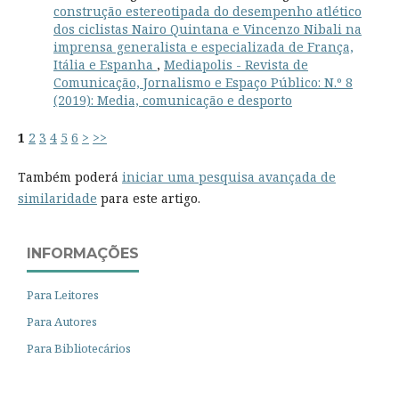
construção estereotipada do desempenho atlético
dos ciclistas Nairo Quintana e Vincenzo Nibali na
imprensa generalista e especializada de França,
Itália e Espanha
,
Mediapolis - Revista de
Comunicação, Jornalismo e Espaço Público: N.º 8
(2019): Media, comunicação e desporto
1
2
3
4
5
6
>
>>
Também poderá
iniciar uma pesquisa avançada de
similaridade
para este artigo.
INFORMAÇÕES
Para Leitores
Para Autores
Para Bibliotecários