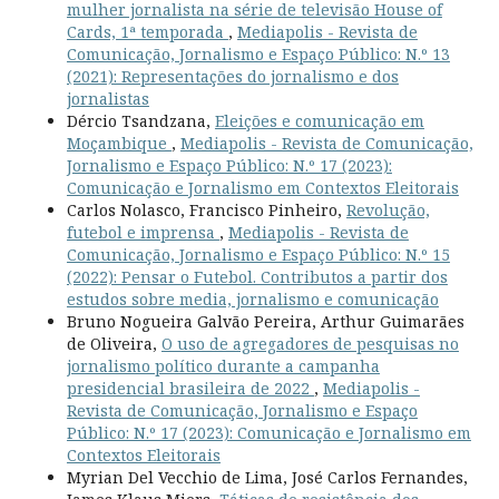
mulher jornalista na série de televisão House of
Cards, 1ª temporada
,
Mediapolis - Revista de
Comunicação, Jornalismo e Espaço Público: N.º 13
(2021): Representações do jornalismo e dos
jornalistas
Dércio Tsandzana,
Eleições e comunicação em
Moçambique
,
Mediapolis - Revista de Comunicação,
Jornalismo e Espaço Público: N.º 17 (2023):
Comunicação e Jornalismo em Contextos Eleitorais
Carlos Nolasco, Francisco Pinheiro,
Revolução,
futebol e imprensa
,
Mediapolis - Revista de
Comunicação, Jornalismo e Espaço Público: N.º 15
(2022): Pensar o Futebol. Contributos a partir dos
estudos sobre media, jornalismo e comunicação
Bruno Nogueira Galvão Pereira, Arthur Guimarães
de Oliveira,
O uso de agregadores de pesquisas no
jornalismo político durante a campanha
presidencial brasileira de 2022
,
Mediapolis -
Revista de Comunicação, Jornalismo e Espaço
Público: N.º 17 (2023): Comunicação e Jornalismo em
Contextos Eleitorais
Myrian Del Vecchio de Lima, José Carlos Fernandes,