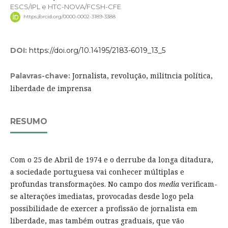
ESCS/IPL e HTC-NOVA/FCSH-CFE
https://orcid.org/0000-0002-3189-3388
DOI:
https://doi.org/10.14195/2183-6019_13_5
Jornalista, revolução, militncia política,
Palavras-chave:
liberdade de imprensa
RESUMO
Com o 25 de Abril de 1974 e o derrube da longa ditadura,
a sociedade portuguesa vai conhecer múltiplas e
profundas transformações. No campo dos
media
verificam-
se alterações imediatas, provocadas desde logo pela
possibilidade de exercer a profissão de jornalista em
liberdade, mas também outras graduais, que vão