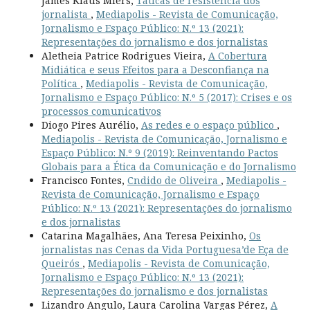
James Klaus Miers,
Táticas de resistência dos
jornalista
,
Mediapolis - Revista de Comunicação,
Jornalismo e Espaço Público: N.º 13 (2021):
Representações do jornalismo e dos jornalistas
Aletheia Patrice Rodrigues Vieira,
A Cobertura
Midiática e seus Efeitos para a Desconfiança na
Política
,
Mediapolis - Revista de Comunicação,
Jornalismo e Espaço Público: N.º 5 (2017): Crises e os
processos comunicativos
Diogo Pires Aurélio,
As redes e o espaço público
,
Mediapolis - Revista de Comunicação, Jornalismo e
Espaço Público: N.º 9 (2019): Reinventando Pactos
Globais para a Ética da Comunicação e do Jornalismo
Francisco Fontes,
Cndido de Oliveira
,
Mediapolis -
Revista de Comunicação, Jornalismo e Espaço
Público: N.º 13 (2021): Representações do jornalismo
e dos jornalistas
Catarina Magalhães, Ana Teresa Peixinho,
Os
jornalistas nas Cenas da Vida Portuguesa’de Eça de
Queirós
,
Mediapolis - Revista de Comunicação,
Jornalismo e Espaço Público: N.º 13 (2021):
Representações do jornalismo e dos jornalistas
Lizandro Angulo, Laura Carolina Vargas Pérez,
A