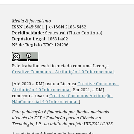
Media & Jornalismo
ISSN
1645‘5681 |
e-ISSN
2183-5462
Peridiocidade:
Semestral (Fluxo Contínuo)
Depósito Legal
: 186314/02
Nº de Registo ERC
: 124296
Este trabalho está licenciado com uma Licença
Creative Commons - Atribuição 4.0 Internacional
.
[Até 2020 a RMJ usou a Licença
Creative Commons -
Atribuição 4.0 Internacional
. Em 2021, a RMJ
começou a usar a
Creative Commons Atribuição-
NãoComercial 4.0 Internacional.
]
Esta publicação é financiada por fundos nacionais
através da FCT “ Fundação para a Ciência e a
Tecnologia, I.P., no mbito do projeto UID/5021/2025
A revista é publicada pela Imprensa da