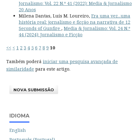
Jornalismo: Vol. 22 N.º 41 (2022): Media & Jornalismo
20 Anos
Milena Dantas, Luís M. Loureiro,
Era uma vez...uma
história real: jornalismo e ficção na narrativa de 12
Seconds of Gunfire
,
Media & Jornalismo: Vol. 24 N.º
44 (2024): Jornalismo e Ficção
<<
<
1
2
3
4
5
6
7
8
9
10
Também poderá
iniciar uma pesquisa avançada de
similaridade
para este artigo.
NOVA SUBMISSÃO
IDIOMA
English
Português (Portugal)