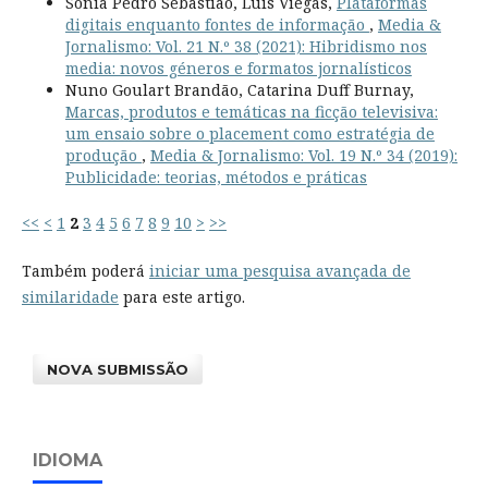
Sónia Pedro Sebastião, Luís Viegas,
Plataformas
digitais enquanto fontes de informação
,
Media &
Jornalismo: Vol. 21 N.º 38 (2021): Hibridismo nos
media: novos géneros e formatos jornalísticos
Nuno Goulart Brandão, Catarina Duff Burnay,
Marcas, produtos e temáticas na ficção televisiva:
um ensaio sobre o placement como estratégia de
produção
,
Media & Jornalismo: Vol. 19 N.º 34 (2019):
Publicidade: teorias, métodos e práticas
<<
<
1
2
3
4
5
6
7
8
9
10
>
>>
Também poderá
iniciar uma pesquisa avançada de
similaridade
para este artigo.
NOVA SUBMISSÃO
IDIOMA