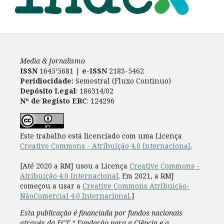
Media & Jornalismo
ISSN
1645‘5681 |
e-ISSN
2183-5462
Peridiocidade:
Semestral (Fluxo Contínuo)
Depósito Legal
: 186314/02
Nº de Registo ERC
: 124296
Este trabalho está licenciado com uma Licença
Creative Commons - Atribuição 4.0 Internacional
.
[Até 2020 a RMJ usou a Licença
Creative Commons -
Atribuição 4.0 Internacional
. Em 2021, a RMJ
começou a usar a
Creative Commons Atribuição-
NãoComercial 4.0 Internacional.
]
Esta publicação é financiada por fundos nacionais
através da FCT “ Fundação para a Ciência e a