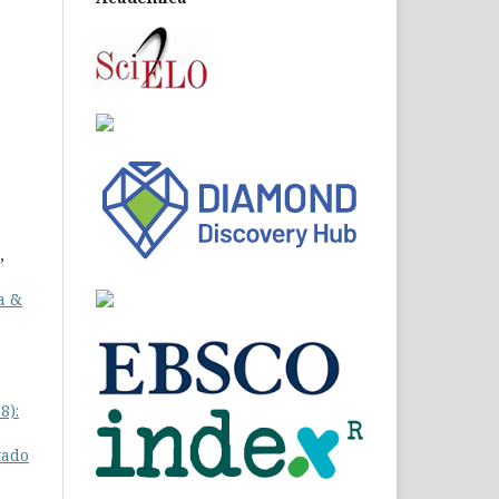
,
a &
8):
tado