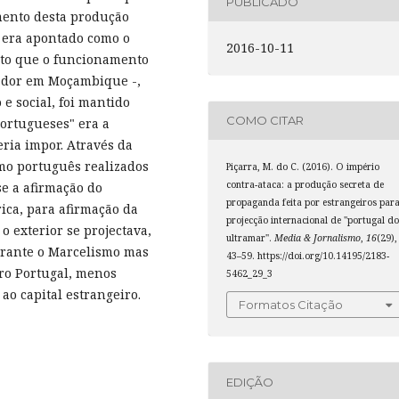
PUBLICADO
mento desta produção
 era apontado como o
2016-10-11
nto que o funcionamento
dor em Moçambique -,
 social, foi mantido
COMO CITAR
ortugueses" era a
ria impor. Através da
smo português realizados
Piçarra, M. do C. (2016). O império
contra-ataca: a produção secreta de
se a afirmação do
propaganda feita por estrangeiros par
ica, para afirmação da
projecção internacional de "portugal d
o exterior se projectava,
ultramar".
Media & Jornalismo
,
16
(29),
urante o Marcelismo mas
43–59. https://doi.org/10.14195/2183-
ro Portugal, menos
5462_29_3
ao capital estrangeiro.
Formatos Citação
EDIÇÃO