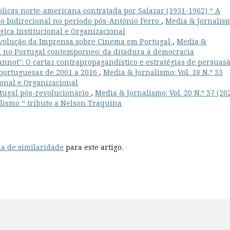
licas norte-americana contratada por Salazar (1951-1962) “ A
co bidirecional no período pós-António Ferro
,
Media & Jornalis
égica Institucional e Organizacional
volução da Imprensa sobre Cinema em Portugal
,
Media &
dia no Portugal contemporneo: da ditadura à democracia
annot": O cartaz contrapropagandístico e estratégias de persuas
s portuguesas de 2001 a 2016
,
Media & Jornalismo: Vol. 18 N.º 33
ional e Organizacional
rtugal pós-revolucionário
,
Media & Jornalismo: Vol. 20 N.º 37 (202
alismo “ tributo a Nelson Traquina
a de similaridade
para este artigo.