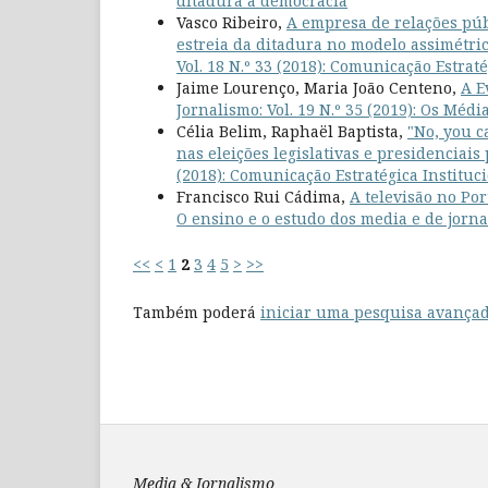
ditadura à democracia
Vasco Ribeiro,
A empresa de relações púb
estreia da ditadura no modelo assimétri
Vol. 18 N.º 33 (2018): Comunicação Estrat
Jaime Lourenço, Maria João Centeno,
A E
Jornalismo: Vol. 19 N.º 35 (2019): Os Mé
Célia Belim, Raphaël Baptista,
"No, you c
nas eleições legislativas e presidenciai
(2018): Comunicação Estratégica Instituc
Francisco Rui Cádima,
A televisão no Po
O ensino e o estudo dos media e de jorn
<<
<
1
2
3
4
5
>
>>
Também poderá
iniciar uma pesquisa avançad
Media & Jornalismo