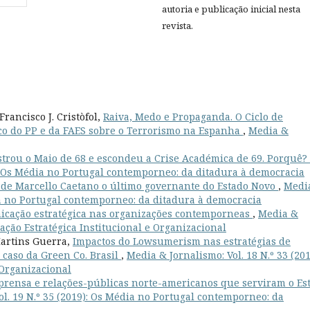
autoria e publicação inicial nesta
revista.
rancisco J. Cristòfol,
Raiva, Medo e Propaganda. O Ciclo de
ico do PP e da FAES sobre o Terrorismo na Espanha
,
Media &
strou o Maio de 68 e escondeu a Crise Académica de 69. Porquê?
): Os Média no Portugal contemporneo: da ditadura à democracia
o de Marcello Caetano o último governante do Estado Novo
,
Medi
dia no Portugal contemporneo: da ditadura à democracia
icação estratégica nas organizações contemporneas
,
Media &
cação Estratégica Institucional e Organizacional
Martins Guerra,
Impactos do Lowsumerism nas estratégias de
caso da Green Co. Brasil
,
Media & Jornalismo: Vol. 18 N.º 33 (201
 Organizacional
mprensa e relações-públicas norte-americanos que serviram o Es
ol. 19 N.º 35 (2019): Os Média no Portugal contemporneo: da