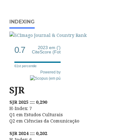
INDEXING
0.7
2023 em (')
CiteScore (Fot
61st percentile
Powered by
SJR
SJR 2025 :::: 0,290
H-Index: 7
Q1 em Estudos Culturais
Q2 em Ciências da Comunicação
SJR 2024 :::: 0,202
H-Index: 6