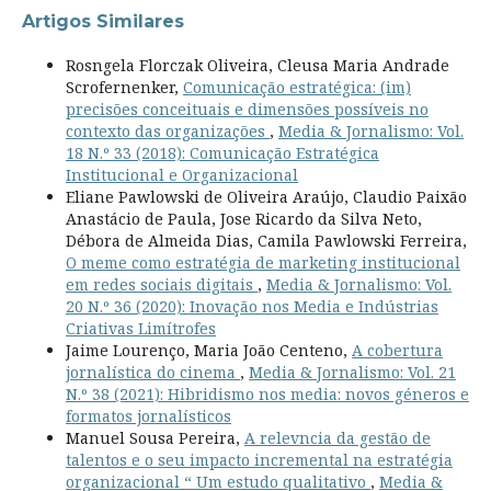
Artigos Similares
Rosngela Florczak Oliveira, Cleusa Maria Andrade
Scrofernenker,
Comunicação estratégica: (im)
precisões conceituais e dimensões possíveis no
contexto das organizações
,
Media & Jornalismo: Vol.
18 N.º 33 (2018): Comunicação Estratégica
Institucional e Organizacional
Eliane Pawlowski de Oliveira Araújo, Claudio Paixão
Anastácio de Paula, Jose Ricardo da Silva Neto,
Débora de Almeida Dias, Camila Pawlowski Ferreira,
O meme como estratégia de marketing institucional
em redes sociais digitais
,
Media & Jornalismo: Vol.
20 N.º 36 (2020): Inovação nos Media e Indústrias
Criativas Limítrofes
Jaime Lourenço, Maria João Centeno,
A cobertura
jornalística do cinema
,
Media & Jornalismo: Vol. 21
N.º 38 (2021): Hibridismo nos media: novos géneros e
formatos jornalísticos
Manuel Sousa Pereira,
A relevncia da gestão de
talentos e o seu impacto incremental na estratégia
organizacional “ Um estudo qualitativo
,
Media &