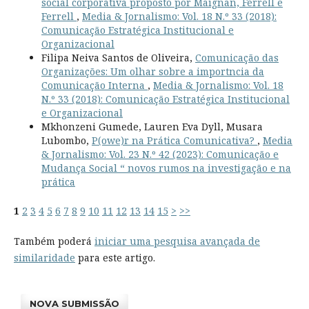
social corporativa proposto por Maignan, Ferrell e
Ferrell
,
Media & Jornalismo: Vol. 18 N.º 33 (2018):
Comunicação Estratégica Institucional e
Organizacional
Filipa Neiva Santos de Oliveira,
Comunicação das
Organizações: Um olhar sobre a importncia da
Comunicação Interna
,
Media & Jornalismo: Vol. 18
N.º 33 (2018): Comunicação Estratégica Institucional
e Organizacional
Mkhonzeni Gumede, Lauren Eva Dyll, Musara
Lubombo,
P(owe)r na Prática Comunicativa?
,
Media
& Jornalismo: Vol. 23 N.º 42 (2023): Comunicação e
Mudança Social “ novos rumos na investigação e na
prática
1
2
3
4
5
6
7
8
9
10
11
12
13
14
15
>
>>
Também poderá
iniciar uma pesquisa avançada de
similaridade
para este artigo.
NOVA SUBMISSÃO