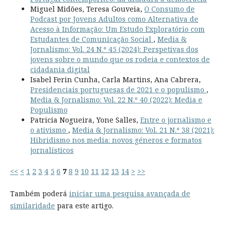
Miguel Midões, Teresa Gouveia,
O Consumo de
Podcast por Jovens Adultos como Alternativa de
Acesso à Informação: Um Estudo Exploratório com
Estudantes de Comunicação Social
,
Media &
Jornalismo: Vol. 24 N.º 45 (2024): Perspetivas dos
jovens sobre o mundo que os rodeia e contextos de
cidadania digital
Isabel Ferin Cunha, Carla Martins, Ana Cabrera,
Presidenciais portuguesas de 2021 e o populismo
,
Media & Jornalismo: Vol. 22 N.º 40 (2022): Media e
Populismo
Patricia Nogueira, Yone Salles,
Entre o jornalismo e
o ativismo
,
Media & Jornalismo: Vol. 21 N.º 38 (2021):
Hibridismo nos media: novos géneros e formatos
jornalísticos
<<
<
1
2
3
4
5
6
7
8
9
10
11
12
13
14
>
>>
Também poderá
iniciar uma pesquisa avançada de
similaridade
para este artigo.