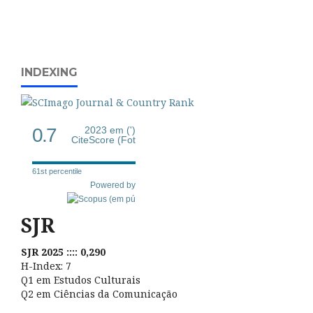
INDEXING
0.7
2023 em (')
CiteScore (Fot
61st percentile
Powered by
SJR
SJR 2025 :::: 0,290
H-Index: 7
Q1 em Estudos Culturais
Q2 em Ciências da Comunicação