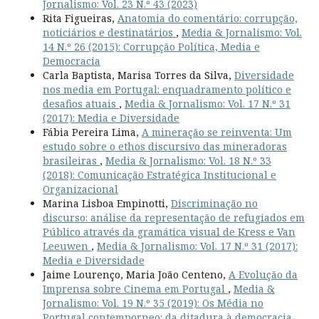
Jornalismo: Vol. 23 N.º 43 (2023)
Rita Figueiras,
Anatomia do comentário: corrupção,
noticiários e destinatários
,
Media & Jornalismo: Vol.
14 N.º 26 (2015): Corrupção Política, Media e
Democracia
Carla Baptista, Marisa Torres da Silva,
Diversidade
nos media em Portugal: enquadramento político e
desafios atuais
,
Media & Jornalismo: Vol. 17 N.º 31
(2017): Media e Diversidade
Fábia Pereira Lima,
A mineração se reinventa: Um
estudo sobre o ethos discursivo das mineradoras
brasileiras
,
Media & Jornalismo: Vol. 18 N.º 33
(2018): Comunicação Estratégica Institucional e
Organizacional
Marina Lisboa Empinotti,
Discriminação no
discurso: análise da representação de refugiados em
Público através da gramática visual de Kress e Van
Leeuwen
,
Media & Jornalismo: Vol. 17 N.º 31 (2017):
Media e Diversidade
Jaime Lourenço, Maria João Centeno,
A Evolução da
Imprensa sobre Cinema em Portugal
,
Media &
Jornalismo: Vol. 19 N.º 35 (2019): Os Média no
Portugal contemporneo: da ditadura à democracia