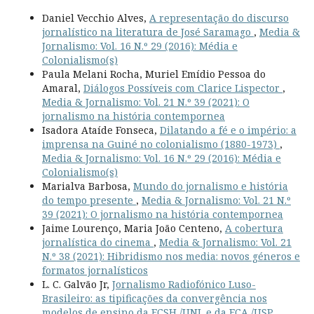
Daniel Vecchio Alves,
A representação do discurso
jornalístico na literatura de José Saramago
,
Media &
Jornalismo: Vol. 16 N.º 29 (2016): Média e
Colonialismo(s)
Paula Melani Rocha, Muriel Emídio Pessoa do
Amaral,
Diálogos Possíveis com Clarice Lispector
,
Media & Jornalismo: Vol. 21 N.º 39 (2021): O
jornalismo na história contempornea
Isadora Ataíde Fonseca,
Dilatando a fé e o império: a
imprensa na Guiné no colonialismo (1880-1973)
,
Media & Jornalismo: Vol. 16 N.º 29 (2016): Média e
Colonialismo(s)
Marialva Barbosa,
Mundo do jornalismo e história
do tempo presente
,
Media & Jornalismo: Vol. 21 N.º
39 (2021): O jornalismo na história contempornea
Jaime Lourenço, Maria João Centeno,
A cobertura
jornalística do cinema
,
Media & Jornalismo: Vol. 21
N.º 38 (2021): Hibridismo nos media: novos géneros e
formatos jornalísticos
L. C. Galvão Jr,
Jornalismo Radiofónico Luso-
Brasileiro: as tipificações da convergência nos
modelos de ensino da FCSH /UNL e da ECA /USP
,