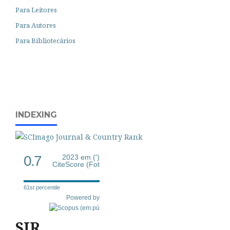
Para Leitores
Para Autores
Para Bibliotecários
INDEXING
0.7
2023 em (')
CiteScore (Fot
61st percentile
Powered by
SJR