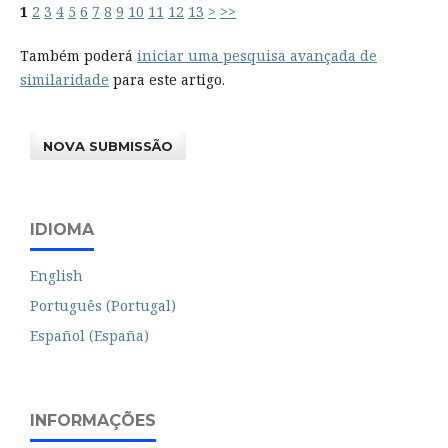
1
2
3
4
5
6
7
8
9
10
11
12
13
>
>>
Também poderá
iniciar uma pesquisa avançada de
similaridade
para este artigo.
NOVA SUBMISSÃO
IDIOMA
English
Português (Portugal)
Español (España)
INFORMAÇÕES