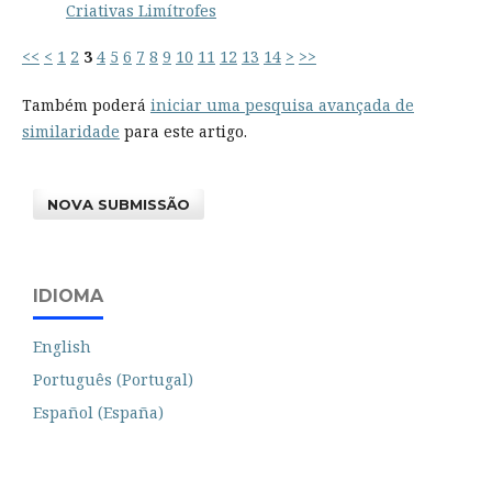
Criativas Limítrofes
<<
<
1
2
3
4
5
6
7
8
9
10
11
12
13
14
>
>>
Também poderá
iniciar uma pesquisa avançada de
similaridade
para este artigo.
NOVA SUBMISSÃO
IDIOMA
English
Português (Portugal)
Español (España)