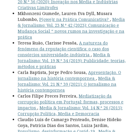
20 N.º 36 (2020): Inovação nos Media e Indústrias
Criativas Limítrofes
Mkhonzeni Gumede, Lauren Eva Dyll, Musara
Lubombo,
P(owe)r na Prática Comunicativa?
,
Media
& Jornalismo: Vol. 23 N.º 42 (2023): Comunicação e
Mudança Social “ novos rumos na investigação e na
prática
Teresa Ruão, Clarisse Pessôa,
A natureza do
fenómeno da reputação científica: o caso dos
consórcios universidade-indústria
,
Media &
Jornalismo: Vol. 19 N.º 34 (2019): Publicidade: teorias,
métodos e práticas
Carla Baptista, Jorge Pedro Sousa,
Apresentação. O
jornalismo na história contempornea
,
Media &
Jornalismo: Vol. 21 N.º 39 (2021): O jornalismo na
história contempornea
Carlos Filipe Preces Ferreira,
Mediatização da
corrupção política em Portugal: formas, processos e
impactos
,
Media & Jornalismo: Vol. 14 N.º 26 (2015):
Corrupção Política, Media e Democracia
Claudio Luis de Camargo Penteado, Denise Hideko
Goya, Patrícia Dias dos Santos, Luiza Jardim,
Populismo, desinformação e Covid-19
,
Media &