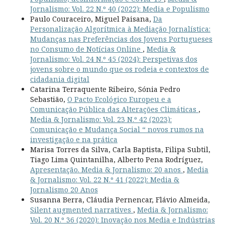
Jornalismo: Vol. 22 N.º 40 (2022): Media e Populismo
Paulo Couraceiro, Miguel Paisana,
Da
Personalização Algorítmica à Mediação Jornalística:
Mudanças nas Preferências dos Jovens Portugueses
no Consumo de Notícias Online
,
Media &
Jornalismo: Vol. 24 N.º 45 (2024): Perspetivas dos
jovens sobre o mundo que os rodeia e contextos de
cidadania digital
Catarina Terraquente Ribeiro, Sónia Pedro
Sebastião,
O Pacto Ecológico Europeu e a
Comunicação Pública das Alterações Climáticas
,
Media & Jornalismo: Vol. 23 N.º 42 (2023):
Comunicação e Mudança Social “ novos rumos na
investigação e na prática
Marisa Torres da Silva, Carla Baptista, Filipa Subtil,
Tiago Lima Quintanilha, Alberto Pena Rodríguez,
Apresentação. Media & Jornalismo: 20 anos
,
Media
& Jornalismo: Vol. 22 N.º 41 (2022): Media &
Jornalismo 20 Anos
Susanna Berra, Cláudia Pernencar, Flávio Almeida,
Silent augmented narratives
,
Media & Jornalismo:
Vol. 20 N.º 36 (2020): Inovação nos Media e Indústrias