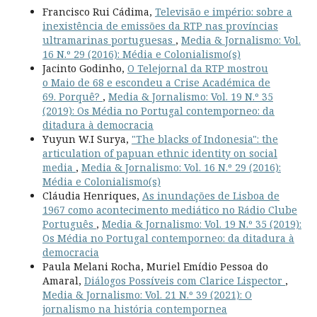
Francisco Rui Cádima,
Televisão e império: sobre a
inexistência de emissões da RTP nas províncias
ultramarinas portuguesas
,
Media & Jornalismo: Vol.
16 N.º 29 (2016): Média e Colonialismo(s)
Jacinto Godinho,
O Telejornal da RTP mostrou
o Maio de 68 e escondeu a Crise Académica de
69. Porquê?
,
Media & Jornalismo: Vol. 19 N.º 35
(2019): Os Média no Portugal contemporneo: da
ditadura à democracia
Yuyun W.I Surya,
"The blacks of Indonesia": the
articulation of papuan ethnic identity on social
media
,
Media & Jornalismo: Vol. 16 N.º 29 (2016):
Média e Colonialismo(s)
Cláudia Henriques,
As inundações de Lisboa de
1967 como acontecimento mediático no Rádio Clube
Português
,
Media & Jornalismo: Vol. 19 N.º 35 (2019):
Os Média no Portugal contemporneo: da ditadura à
democracia
Paula Melani Rocha, Muriel Emídio Pessoa do
Amaral,
Diálogos Possíveis com Clarice Lispector
,
Media & Jornalismo: Vol. 21 N.º 39 (2021): O
jornalismo na história contempornea