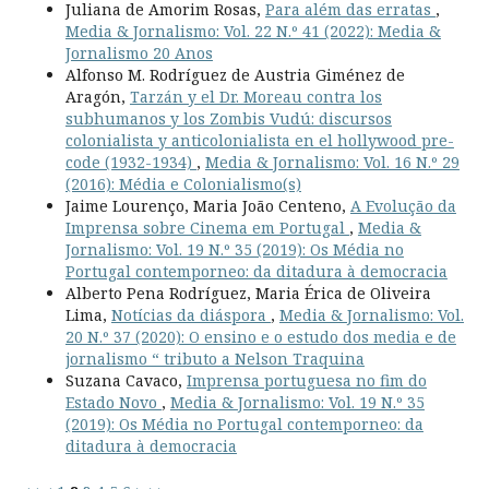
Juliana de Amorim Rosas,
Para além das erratas
,
Media & Jornalismo: Vol. 22 N.º 41 (2022): Media &
Jornalismo 20 Anos
Alfonso M. Rodríguez de Austria Giménez de
Aragón,
Tarzán y el Dr. Moreau contra los
subhumanos y los Zombis Vudú: discursos
colonialista y anticolonialista en el hollywood pre-
code (1932-1934)
,
Media & Jornalismo: Vol. 16 N.º 29
(2016): Média e Colonialismo(s)
Jaime Lourenço, Maria João Centeno,
A Evolução da
Imprensa sobre Cinema em Portugal
,
Media &
Jornalismo: Vol. 19 N.º 35 (2019): Os Média no
Portugal contemporneo: da ditadura à democracia
Alberto Pena Rodríguez, Maria Érica de Oliveira
Lima,
Notícias da diáspora
,
Media & Jornalismo: Vol.
20 N.º 37 (2020): O ensino e o estudo dos media e de
jornalismo “ tributo a Nelson Traquina
Suzana Cavaco,
Imprensa portuguesa no fim do
Estado Novo
,
Media & Jornalismo: Vol. 19 N.º 35
(2019): Os Média no Portugal contemporneo: da
ditadura à democracia