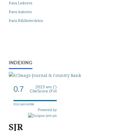
Para Leitores
Para Autores
Para Bibliotecários
INDEXING
0.7
2023 em (')
CiteScore (Fot
61st percentile
Powered by
SJR