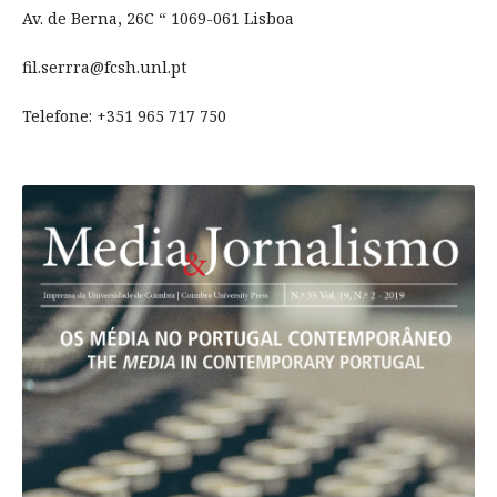
Av. de Berna, 26C “ 1069-061 Lisboa
fil.serrra@fcsh.unl.pt
Telefone: +351 965 717 750