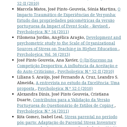
52-II (2010)
Marcela Matos, José Pinto-Gouveia, Sónia Martins,
O
Impacto Traumático de Experiências de Vergonha:
Estudo das propriedades psicométricas da versão
portuguesa da Impact of Event Scale - Revised
,
Psychologica: N.º 54 (2011)
Filomena Jordão, Angélica Aragão,
Development and
psychometric study to the Scale of Organizational
Sources of Stress on Teaching in Higher Education
,
Psychologica: Vol. 56 (2013)
José Pinto Gouveia, Ana Xavier,
O (In)Sucesso na
Competição Desportiva: A influência da Aceitação e
do Auto-Criticismo
,
Psychologica: N.º 52-II (2010)
Liliana S. Araújo, José Fernando A. Cruz, Leandro S.
Almeida,
A entrevista no estudo da Excelência: Uma
proposta
,
Psychologica: N.º 52-I (2010)
Alexandra Dinis, José Pinto Gouveia, Cristiana
Duarte,
Contributos para a Validação da Versão
Portuguesa do Questionário de Estilos de Coping
,
Psychologica: N.º 54 (2011)
Rita Gomez, Isabel Leal,
Stress parental no período
pós-parto: Adaptação do Parental Stress Inventory