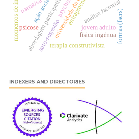
universidade de coimbra
momentos de inovação
psychologica
abordagem participativa
ação social
narrativa
entrapment
análise factorial
formas (fscrs)
auto-sugestão
psicose
jovem adulto
física ingénua
terapia construtivista
INDEXERS AND DIRECTORIES