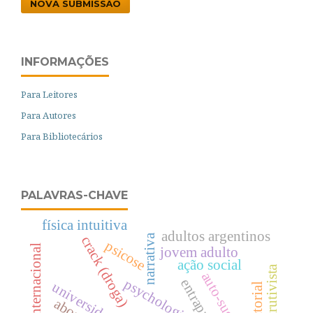
NOVA SUBMISSÃO
INFORMAÇÕES
Para Leitores
Para Autores
Para Bibliotecários
PALAVRAS-CHAVE
física intuitiva
adultos argentinos
narrativa
crack (droga)
psicose
congresso internacional
jovem adulto
ação social
auto-sugestão
psychologica
entrapment