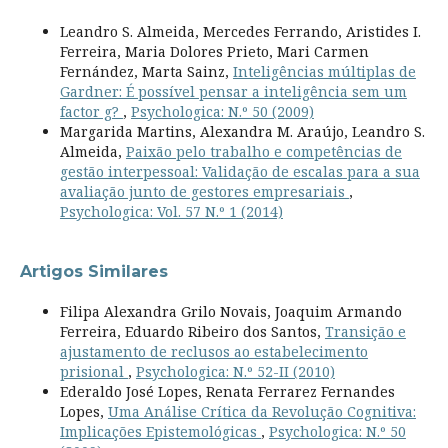
Leandro S. Almeida, Mercedes Ferrando, Aristides I.
Ferreira, Maria Dolores Prieto, Mari Carmen
Fernández, Marta Sainz,
Inteligências múltiplas de
Gardner: É possível pensar a inteligência sem um
factor g?
,
Psychologica: N.º 50 (2009)
Margarida Martins, Alexandra M. Araújo, Leandro S.
Almeida,
Paixão pelo trabalho e competências de
gestão interpessoal: Validação de escalas para a sua
avaliação junto de gestores empresariais
,
Psychologica: Vol. 57 N.º 1 (2014)
Artigos Similares
Filipa Alexandra Grilo Novais, Joaquim Armando
Ferreira, Eduardo Ribeiro dos Santos,
Transição e
ajustamento de reclusos ao estabelecimento
prisional
,
Psychologica: N.º 52-II (2010)
Ederaldo José Lopes, Renata Ferrarez Fernandes
Lopes,
Uma Análise Crítica da Revolução Cognitiva:
Implicações Epistemológicas
,
Psychologica: N.º 50