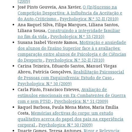
(2009)
José Pinto Gouveia, Ana Xavier,
O (In)Sucesso na
Competição Desportiva: A influência da Aceitação e
do Auto-Criticismo
,
Psychologica: N.º 52-II (2010)
Ana Raquel Silva, Filipa Marques, Liliana Santos,
Liliana Sousa,
Construindo a integridade familiar
no fim da vida
,
Psychologica: N.º 53 (2010)
Susana Isabel Vicente Ramos,
Motivação e ansiedade
dos alunos do Ensino Superior face à s avaliações:
comparação entre alunos de Psicologia e de Ciências
do Desporto
,
Psychologica: N.º 52-II (2010)
Carina Teixeira, Eduardo Santos, Manuel Viegas
Abreu, Patrícia Gonçalves,
Reabilitação Psicossocial
de Pessoas com Esquizofrenia: Estudo de Caso
,
Psychologica: N.º 50 (2009)
Carla Pinto, Francisco Esteves,
Avaliação de
estímulos emocionais em Ex-Combatentes de Guerra
com e sem PTSD
,
Psychologica: N.º 51 (2009)
Raquel Barbosa, Paula Mena Matos, Maria Emília
Costa,
Memórias afectivas do corpo: um estudo
qualitativo acerca do papel dos pais na experiência
corporal
,
Psychologica: N.º 50 (2009)
Duarte Gomes, Teresa Antunes,
Rigor e Relevncia: