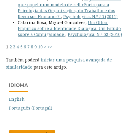
que papel num modelo de referência para a
Psicologia das Organizações, do Trabalho e dos
Recursos Humanos?
,
Psychologica: N.º 55 (2011)
Catarina Rosa, Miguel Gonçalves,
Um Olhar
Empírico sobre a Identidade Dialógica: Um Estudo
sobre a Conjugalidade
,
Psychologica: N.º 53 (2010)
1
2
3
4
5
6
7
8
9
10
>
>>
Também poderá
iniciar uma pesquisa avançada de
similaridade
para este artigo.
IDIOMA
English
Português (Portugal)