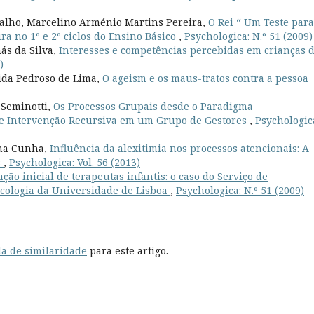
valho, Marcelino Arménio Martins Pereira,
O Rei “ Um Teste para
ra no 1º e 2º ciclos do Ensino Básico
,
Psychologica: N.º 51 (2009)
ás da Silva,
Interesses e competências percebidas em crianças 
)
ida Pedroso de Lima,
O ageism e os maus-tratos contra a pessoa
 Seminotti,
Os Processos Grupais desde o Paradigma
de Intervenção Recursiva em um Grupo de Gestores
,
Psychologic
ina Cunha,
Influência da alexitimia nos processos atencionais: A
s
,
Psychologica: Vol. 56 (2013)
ção inicial de terapeutas infantis: o caso do Serviço de
icologia da Universidade de Lisboa
,
Psychologica: N.º 51 (2009)
a de similaridade
para este artigo.