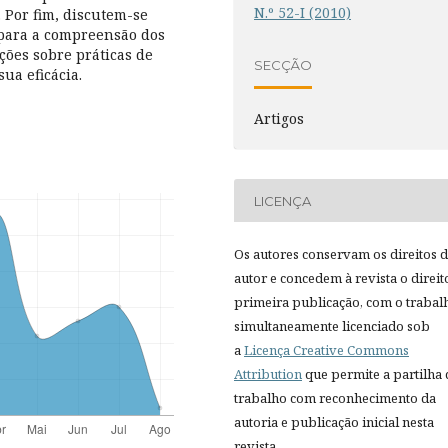
N.º 52-I (2010)
 Por fim, discutem-se
 para a compreensão dos
ões sobre práticas de
SECÇÃO
ua eficácia.
Artigos
LICENÇA
Os autores conservam os direitos 
autor e concedem à revista o direit
primeira publicação, com o trabal
simultaneamente licenciado sob
a
Licença Creative Commons
Attribution
que permite a partilha
trabalho com reconhecimento da
autoria e publicação inicial nesta
revista.