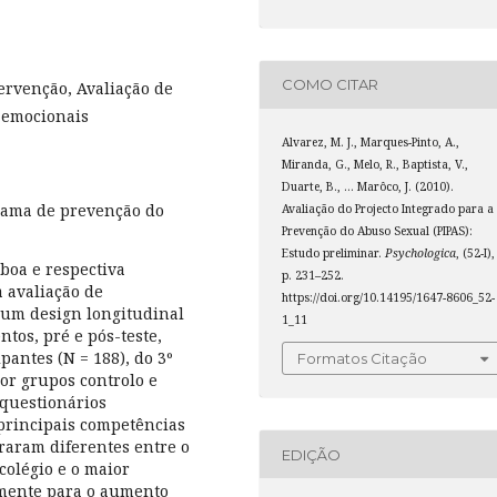
COMO CITAR
ervenção, Avaliação de
-emocionais
Alvarez, M. J., Marques-Pinto, A.,
Miranda, G., Melo, R., Baptista, V.,
Duarte, B., … Marôco, J. (2010).
rama de prevenção do
Avaliação do Projecto Integrado para a
Prevenção do Abuso Sexual (PIPAS):
Estudo preliminar.
Psychologica
, (52-I),
boa e respectiva
p. 231–252.
a avaliação de
https://doi.org/10.14195/1647-8606_52-
 um design longitudinal
1_11
tos, pré e pós-teste,
pantes (N = 188), do 3º
Formatos Citação
por grupos controlo e
questionários
principais competências
raram diferentes entre o
EDIÇÃO
 colégio e o maior
amente para o aumento