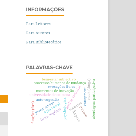
INFORMAÇÕES
Para Leitores
Para Autores
Para Bibliotecários
PALAVRAS-CHAVE
bem-estar subjectivo
crack (droga)
abordagem participativa
processos humanos de mudança
evocações livres
análise factorial
entrapment
momentos de inovação
universidade de coimbra
psychologica
auto-sugestão
jovem adulto
narrativa
funções (fscs)
ação social
psicose
física ingénua
Ãmpeto