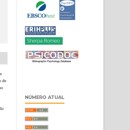
de
o de
ho
NÚMERO ATUAL
 do