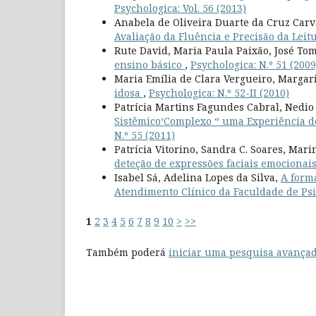
Psychologica: Vol. 56 (2013)
Anabela de Oliveira Duarte da Cruz Car
Avaliação da Fluência e Precisão da Leitu
Rute David, Maria Paula Paixão, José Tom
ensino básico
,
Psychologica: N.º 51 (2009
Maria Emília de Clara Vergueiro, Margar
idosa
,
Psychologica: N.º 52-II (2010)
Patrícia Martins Fagundes Cabral, Nedio
Sistêmico‘Complexo “ uma Experiência 
N.º 55 (2011)
Patrícia Vitorino, Sandra C. Soares, Mar
deteção de expressões faciais emocionai
Isabel Sá, Adelina Lopes da Silva,
A forma
Atendimento Clínico da Faculdade de Ps
1
2
3
4
5
6
7
8
9
10
>
>>
Também poderá
iniciar uma pesquisa avançad