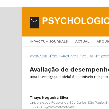
IMPACTUM JOURNALS
ACTUAL
ARQUI
PÁGINA DE INÍCIO
/
ARQUIVOS
/
VOL. 63 N.º 1 (202
Avaliação de desempenho
uma investigação inicial de possíveis relações
Thays Nogueira Silva
Universidade Federal de São Carlos, São Paulo, Bra
https://orcid.org/0000-0001-5981-842X