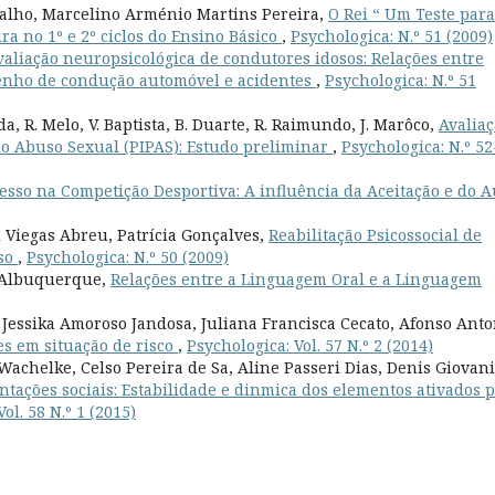
valho, Marcelino Arménio Martins Pereira,
O Rei “ Um Teste para
ra no 1º e 2º ciclos do Ensino Básico
,
Psychologica: N.º 51 (2009)
valiação neuropsicológica de condutores idosos: Relações entre
penho de condução automóvel e acidentes
,
Psychologica: N.º 51
a, R. Melo, V. Baptista, B. Duarte, R. Raimundo, J. Marôco,
Avalia
do Abuso Sexual (PIPAS): Estudo preliminar
,
Psychologica: N.º 52
esso na Competição Desportiva: A influência da Aceitação e do A
 Viegas Abreu, Patrícia Gonçalves,
Reabilitação Psicossocial de
aso
,
Psychologica: N.º 50 (2009)
i Albuquerque,
Relações entre a Linguagem Oral e a Linguagem
 Jessika Amoroso Jandosa, Juliana Francisca Cecato, Afonso Anto
s em situação de risco
,
Psychologica: Vol. 57 N.º 2 (2014)
Wachelke, Celso Pereira de Sa, Aline Passeri Dias, Denis Giovani
tações sociais: Estabilidade e dinmica dos elementos ativados p
ol. 58 N.º 1 (2015)