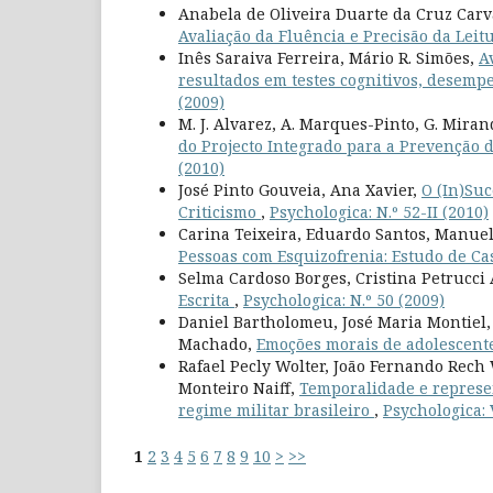
Anabela de Oliveira Duarte da Cruz Car
Avaliação da Fluência e Precisão da Leitu
Inês Saraiva Ferreira, Mário R. Simões,
A
resultados em testes cognitivos, desem
(2009)
M. J. Alvarez, A. Marques-Pinto, G. Mirand
do Projecto Integrado para a Prevenção 
(2010)
José Pinto Gouveia, Ana Xavier,
O (In)Suc
Criticismo
,
Psychologica: N.º 52-II (2010)
Carina Teixeira, Eduardo Santos, Manuel
Pessoas com Esquizofrenia: Estudo de C
Selma Cardoso Borges, Cristina Petrucc
Escrita
,
Psychologica: N.º 50 (2009)
Daniel Bartholomeu, José Maria Montiel,
Machado,
Emoções morais de adolescente
Rafael Pecly Wolter, João Fernando Rech 
Monteiro Naiff,
Temporalidade e represen
regime militar brasileiro
,
Psychologica: V
1
2
3
4
5
6
7
8
9
10
>
>>