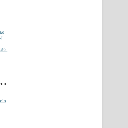
ção
-I
uto-
nio
elo