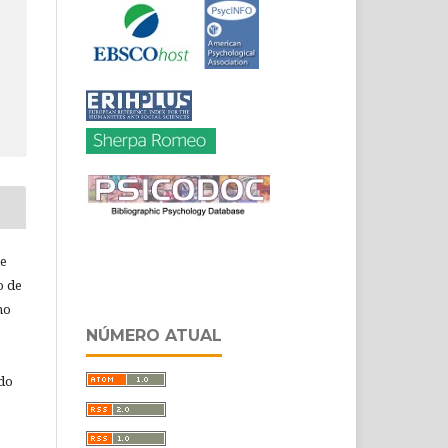
de
o de
ho
NÚMERO ATUAL
 do