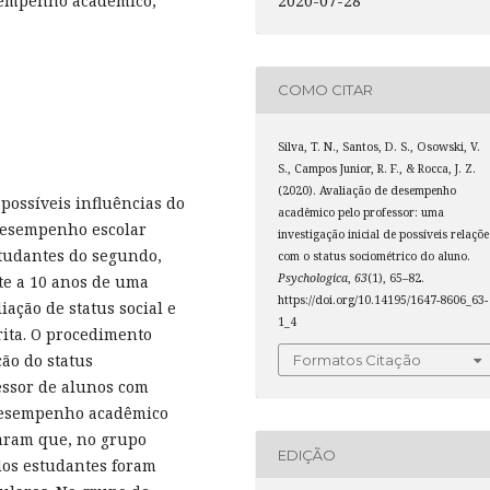
2020-07-28
esempenho académico,
COMO CITAR
Silva, T. N., Santos, D. S., Osowski, V.
S., Campos Junior, R. F., & Rocca, J. Z.
(2020). Avaliação de desempenho
 possíveis influências do
acadêmico pelo professor: uma
 desempenho escolar
investigação inicial de possíveis relaçõe
studantes do segundo,
com o status sociométrico do aluno.
Psychologica
,
63
(1), 65–82.
ete a 10 anos de uma
https://doi.org/10.14195/1647-8606_63-
iação de status social e
1_4
rita. O procedimento
ção do status
Formatos Citação
fessor de alunos com
 desempenho acadêmico
raram que, no grupo
EDIÇÃO
 dos estudantes foram