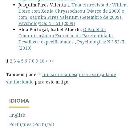
Joaquim Pires Valentim,
Uma entrevista de Willem
Doise com Xenia Chryssochoou (Março de 2009) e
com Joaquim Pires Valentim (Setembro de 2009)
,
Psychologica: N.º 51 (2009)
Alda Portugal, Isabel Alberto,
O Papel da
Comunicação no Exercício da Parentalidade:
Desafios e especificidades
,
Psychologica: N.º 52-II
(2010)
1
2
3
4
5
6
7
8
9
10
>
>>
Também poderá
iniciar uma pesquisa avançada de
similaridade
para este artigo.
IDIOMA
English
Português (Portugal)