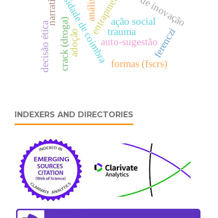
momentos de inovação
universidade de coimbra
narrativa
entrapment
ação social
crack (droga)
decisão ética
ferenczi
trauma
adoção
auto-sugestão
formas (fscrs)
INDEXERS AND DIRECTORIES