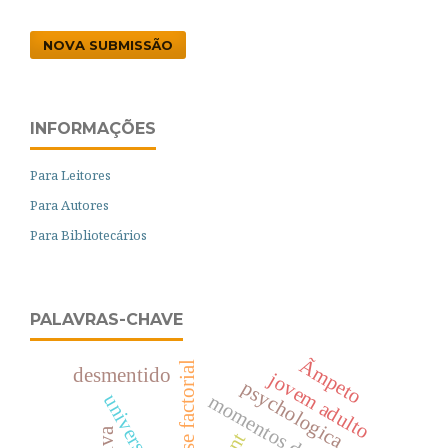
NOVA SUBMISSÃO
INFORMAÇÕES
Para Leitores
Para Autores
Para Bibliotecários
PALAVRAS-CHAVE
Ãmpeto
análise factorial
desmentido
jovem adulto
psychologica