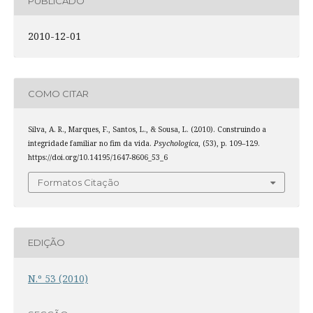
PUBLICADO
2010-12-01
COMO CITAR
Silva, A. R., Marques, F., Santos, L., & Sousa, L. (2010). Construindo a
integridade familiar no fim da vida.
Psychologica
, (53), p. 109–129.
https://doi.org/10.14195/1647-8606_53_6
Formatos Citação
EDIÇÃO
N.º 53 (2010)