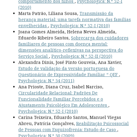
comportamento dos filhos
,
Psychologica: N.º 52-I
(2010)
Marta Patrão, Liliana Sousa,
Transmissão da
herança material: uma tarefa normativa das famílias
envelhecidas
,
Psychologica: N.º 52-I (2010)
Joana Gomes Almeida, Helena Neves Almeida,
Eduardo Ribeiro Santos,
Sobrecarga dos cuidadores
familiares de pessoas com doença mental:
dimensões analítico-reflexivas na perspectiva do
Serviço Social
,
Psychologica: N.º 52-II (2010)
Alexandra Dinis, José Pinto Gouveia, Ana Xavier,
Estudo de validação da versão portuguesa do
Questionário de Expressividade Familiar “ QEF
,
Psychologica: N.º 54 (2011)
Ana Prioste, Diana Cruz, Isabel Narciso,
Circularidade Relacional: Padrões De
Funcionalidade Familiar Percebidos e o
Ajustamento Psicológico Em Adolescentes
,
Psychologica: N.º 52-I (2010)
Carina Teixeira, Eduardo Santos, Manuel Viegas
Abreu, Patrícia Gonçalves,
Reabilitação Psicossocial
de Pessoas com Esquizofrenia: Estudo de Caso
,
Psychologica: N.º 50 (2009)