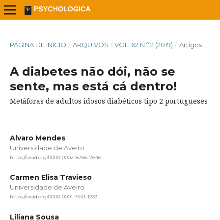
PÁGINA DE INÍCIO
/
ARQUIVOS
/
VOL. 62 N.º 2 (2019)
/
Artigos
A diabetes não dói, não se
sente, mas está cá dentro!
Metáforas de adultos idosos diabéticos tipo 2 portugueses
Alvaro Mendes
Universidade de Aveiro
https://orcid.org/0000-0002-8766-7646
Carmen Elisa Travieso
Universidade de Aveiro
https://orcid.org/0000-0001-7543-1233
Liliana Sousa