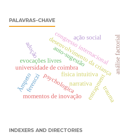
PALAVRAS-CHAVE
congresso internacional
ação social
análise factorial
desenvolvimento da criança
adoção
auto-sugestão
evocações livres
universidade de coimbra
física intuitiva
psychologica
Ãmpeto
ferenczi
entrapment
narrativa
trauma
momentos de inovação
INDEXERS AND DIRECTORIES