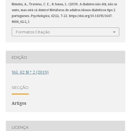
Mendes, A., Travieso, C. E., & Sousa, L. (2019). A diabetes não dói, não se
sente, mas está cá dentro! Metáforas de adultos idosos diabéticos tipo 2
portugueses.
Psychologica
,
62
(2), 7–21. https://doi.org/10.14195/1647-
8606_62-2_1
Formatos Citação
EDIÇÃO
Vol. 62 N.º 2 (2019)
SECÇÃO
Artigos
LICENÇA