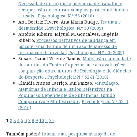
Necessidade de cognição, memória de trabalho e
recuperação de contra-exemplos para condicionais
causais
,
Psychologica: N.º 53 (2010)
Ana Beatriz Favero, Ana Maria Rudge,
Trauma e
desmentido
,
Psychologica: N.º 50 (2009)
António Ribeiro, Miguel M. Gonçalves, Eugénia
Ribeiro,
Processos narrativos de mudança em
psicoterapia: Estudo de um caso de sucesso de
terapia construtivista
,
Psychologica: N.º 50 (2009)
Susana Isabel Vicente Ramos,
Motivação e ansiedade
dos alunos do Ensino Superior face à s avaliações:
comparação entre alunos de Psicologia e de Ciências
do Desporto
,
Psychologica: N.º 52-II (2010)
Cláudia Nunes Carriço, Rui Paixão,
Vinculação,
Memórias de Infncia e Estilos Defensivos na
População Dependente de Substncias: Estudo
Comparativo e Multivariado
,
Psychologica: N.º 52-II
(2010)
1
2
3
4
5
6
7
8
9
10
>
>>
Também poderá
iniciar uma pesquisa avançada de