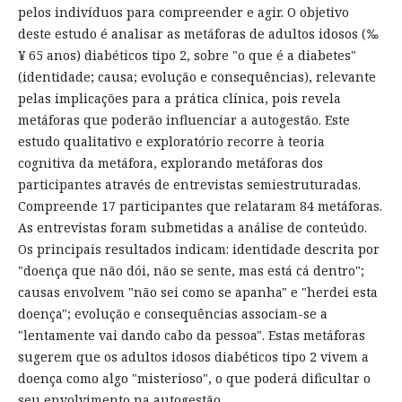
pelos indivíduos para compreender e agir. O objetivo
deste estudo é analisar as metáforas de adultos idosos (‰
¥ 65 anos) diabéticos tipo 2, sobre "o que é a diabetes"
(identidade; causa; evolução e consequências), relevante
pelas implicações para a prática clínica, pois revela
metáforas que poderão influenciar a autogestão. Este
estudo qualitativo e exploratório recorre à teoria
cognitiva da metáfora, explorando metáforas dos
participantes através de entrevistas semiestruturadas.
Compreende 17 participantes que relataram 84 metáforas.
As entrevistas foram submetidas a análise de conteúdo.
Os principais resultados indicam: identidade descrita por
"doença que não dói, não se sente, mas está cá dentro";
causas envolvem "não sei como se apanha" e "herdei esta
doença"; evolução e consequências associam-se a
"lentamente vai dando cabo da pessoa". Estas metáforas
sugerem que os adultos idosos diabéticos tipo 2 vivem a
doença como algo "misterioso", o que poderá dificultar o
seu envolvimento na autogestão.