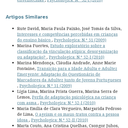
Artigos Similares
Rute David, Maria Paula Paixão, José Tomás da Silva,
Interesses e competências percebidas em crianças
do ensino básico
,
Psychologica: N.º 51 (2009)
Marina Fuertes,
Estudo exploratório sobre a
classificação da vinculação atípica: desorganização
ou adaptação?
,
Psychologica: N.º 52-I (2010)
Marina Mendonça, Cláudia Andrade, Anne Marie
Fontaine,
Transição para a Idade Adulta e Adultez
Emergente: Adaptação do Questionário de
Marcadores da Adultez junto de Jovens Portugueses
,
Psychologica: N.º 51 (2009)
Lígia Lima, Marina Prista Guerra, Marina Serra de
Lemos,
Perfis de adaptação psicológica na criança
com asma
,
Psychologica: N.º 52-I (2010)
Maria Emília de Clara Vergueiro, Margarida Pedroso
de Lima,
O ageism e os maus-tratos contra a pessoa
idosa
,
Psychologica: N.º 52-II (2010)
Marta Couto, Ana Cristina Quelhas, Csongor Juhos,