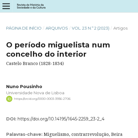
PÁGINA DE INÍCIO
/
ARQUIVOS
/
VOL. 23 N.º 2 (2023)
/
Artigos
O período miguelista num
concelho do interior
Castelo Branco (1828-1834)
Nuno Pousinho
Universidade Nova de Lisboa
https://orcid.org/0000-0003-3936-2706
DOI:
https://doi.org/10.14195/1645-2259_23-2_4
Miguelismo, contrarrevolução, Beira
Palavras-chave: