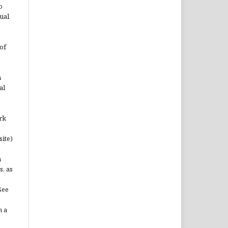
o
ual
of
n
al
rk
site)
n
s, as
See
n a