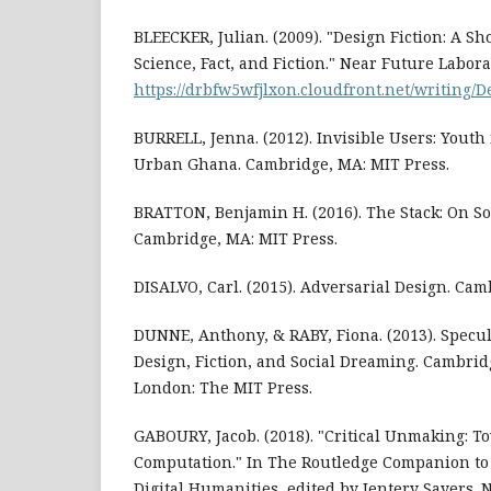
BLEECKER, Julian. (2009). "Design Fiction: A Sh
Science, Fact, and Fiction." Near Future Labora
https://drbfw5wfjlxon.cloudfront.net/writing/
BURRELL, Jenna. (2012). Invisible Users: Youth 
Urban Ghana. Cambridge, MA: MIT Press.
BRATTON, Benjamin H. (2016). The Stack: On So
Cambridge, MA: MIT Press.
DISALVO, Carl. (2015). Adversarial Design. Cam
DUNNE, Anthony, & RABY, Fiona. (2013). Specul
Design, Fiction, and Social Dreaming. Cambrid
London: The MIT Press.
GABOURY, Jacob. (2018). "Critical Unmaking: T
Computation." In The Routledge Companion to
Digital Humanities, edited by Jentery Sayers. 