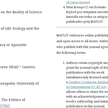
of Open Access
).
Uma licença CC em formato
legível por máquina encontr
on the Reality of Science
inserida em todos os artigos
publicados pela MATLIT.
of Life: Ecology and the
MATLIT embraces online publishi
and open access to all issues. Auth
acy or Agonistic
who publish with this journal agre
the following terms:
Authors retain copyright an
eneva: HEAD “ Genève,
grant the journal right of fir
publication with the work
simultaneously licensed und
a
Creative Commons Attribu
nneapolis: University of
4.0 International (CC BY 4.0)
,
allows others to share the w
with an acknowledgement of
The Politics of
work's authorship and initia
3Y678x3
publication in this journal.