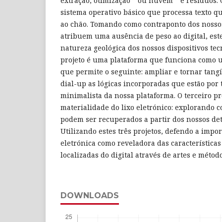
extração, otimização ” ou nuvem ” e resíduos.
sistema operativo básico que processa texto 
ao chão. Tomando como contraponto dos nosso
atribuem uma ausência de peso ao digital, este
natureza geológica dos nossos dispositivos te
projeto é uma plataforma que funciona como 
que permite o seguinte: ampliar e tornar tang
dial-up as lógicas incorporadas que estão por t
minimalista da nossa plataforma. O terceiro pr
materialidade do lixo eletrónico: explorando 
podem ser recuperados a partir dos nossos detr
Utilizando estes três projetos, defendo a impor
eletrónica como reveladora das característica
localizadas do digital através de artes e métod
DOWNLOADS