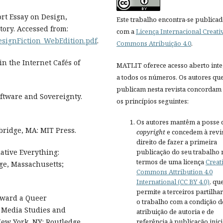
ort Essay on Design,
Este trabalho encontra-se publica
tory. Accessed from:
com a
Licença Internacional Creati
DesignFiction_WebEdition.pdf
.
Commons Atribuição 4.0
.
in the Internet Cafés of
MATLIT oferece acesso aberto inte
a todos os números. Os autores qu
publicam nesta revista concordam
ftware and Sovereignty.
os princípios seguintes:
Os autores mantêm a posse 
bridge, MA: MIT Press.
copyright
e concedem à revis
direito de fazer a primeira
publicação do seu trabalho 
ative Everything:
termos de uma licença
Creat
ge, Massachusetts;
Commons Attribution 4.0
International (CC BY 4.0)
, qu
permite a terceiros partilh
oward a Queer
o trabalho com a condição d
 Media Studies and
atribuição de autoria e de
referência à publicação inici
New York, NY: Routledge.