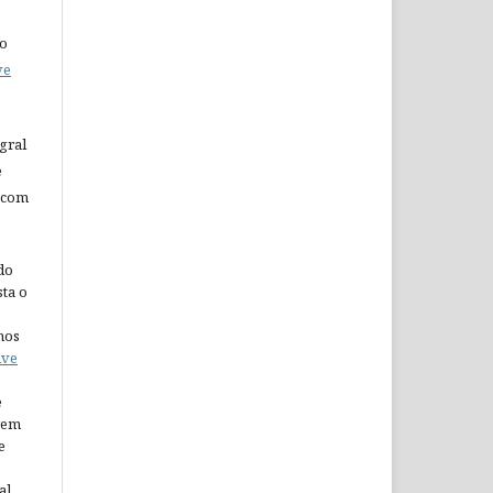
do
ve
gral
e
 com
do
ta o
nos
ive
e
arem
e
al