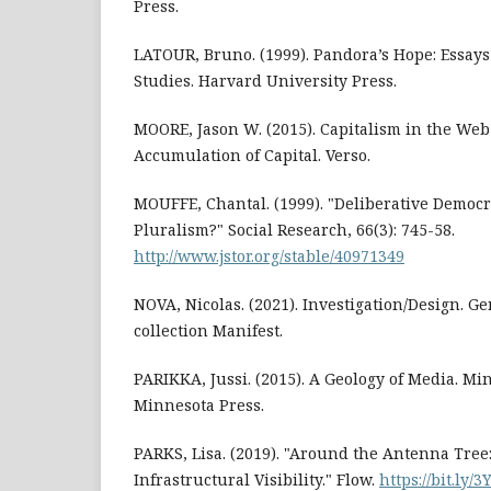
Press.
LATOUR, Bruno. (1999). Pandora’s Hope: Essays 
Studies. Harvard University Press.
MOORE, Jason W. (2015). Capitalism in the Web 
Accumulation of Capital. Verso.
MOUFFE, Chantal. (1999). "Deliberative Democr
Pluralism?" Social Research, 66(3): 745-58.
http://www.jstor.org/stable/40971349
NOVA, Nicolas. (2021). Investigation/Design. G
collection Manifest.
PARIKKA, Jussi. (2015). A Geology of Media. Mi
Minnesota Press.
PARKS, Lisa. (2019). "Around the Antenna Tree: 
Infrastructural Visibility." Flow.
https://bit.ly/