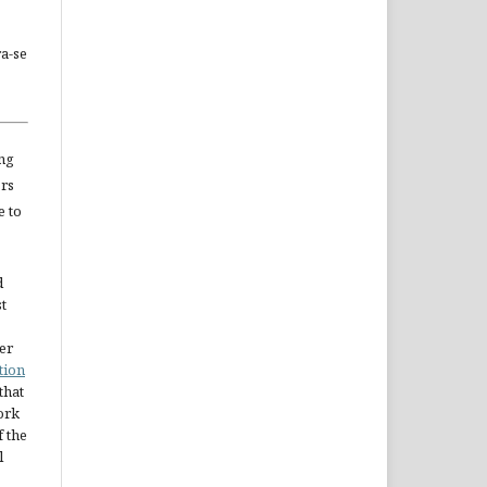
a-se
ng
ors
e to
d
st
er
tion
 that
ork
 the
l