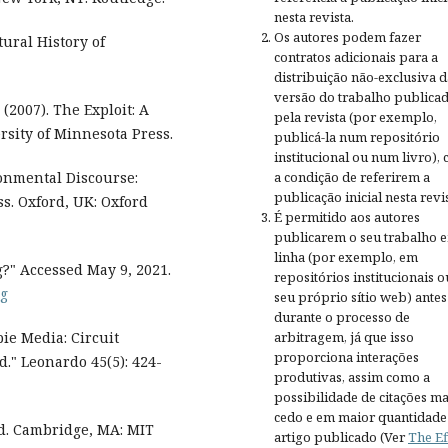
nesta revista.
Os autores podem fazer
tural History of
contratos adicionais para a
distribuição não-exclusiva d
versão do trabalho publica
2007). The Exploit: A
pela revista (por exemplo,
sity of Minnesota Press.
publicá-la num repositório
institucional ou num livro),
a condição de referirem a
ronmental Discourse:
publicação inicial nesta revis
s. Oxford, UK: Oxford
É permitido aos autores
publicarem o seu trabalho 
linha (por exemplo, em
g?" Accessed May 9, 2021.
repositórios institucionais o
ng
seu próprio sítio web) antes
durante o processo de
arbitragem, já que isso
ie Media: Circuit
proporciona interações
." Leonardo 45(5): 424-
produtivas, assim como a
possibilidade de citações ma
cedo e em maior quantidade
ud. Cambridge, MA: MIT
artigo publicado (Ver
The Ef