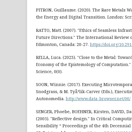
PITRON, Guillaume. (2020). The Rare Metals Wa
the Energy and Digital Transition. London: Scr
RATTO, Matt. (2007). "Ethics of Seamless Infra
Future Directions." The International Review o
Edmonton, Canada: 20-27.
https://doi.org/10.29
RELLA, Luca. (2023). "Close to the Metal: Toward
Economy of the Epistemology of Computation." 
Science, 0(0).
SOON, Winnie. (2017). Executing Microtemporali
Snodgrass, & M. TyÅºlik-Carver (Eds.), Executin
Autonomedia.
http://www.data-browser.net/06/
SENGER, Phoebe, BOEHNER, Kirsten, DAVID, Dav
(2005). "Reflective design." In Critical Compu
Sensibility “ Proceedings of the 4th Decennia