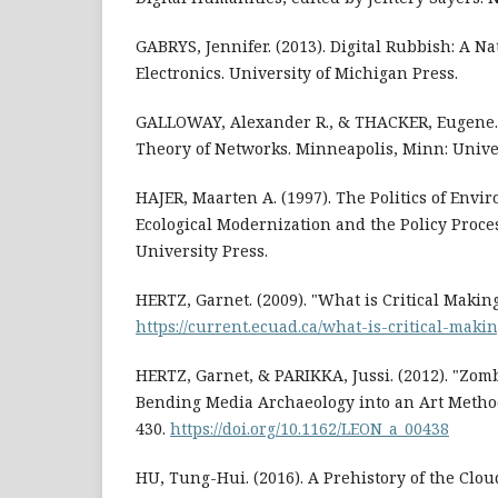
GABRYS, Jennifer. (2013). Digital Rubbish: A Na
Electronics. University of Michigan Press.
GALLOWAY, Alexander R., & THACKER, Eugene. (
Theory of Networks. Minneapolis, Minn: Univer
HAJER, Maarten A. (1997). The Politics of Envi
Ecological Modernization and the Policy Proces
University Press.
HERTZ, Garnet. (2009). "What is Critical Makin
https://current.ecuad.ca/what-is-critical-maki
HERTZ, Garnet, & PARIKKA, Jussi. (2012). "Zomb
Bending Media Archaeology into an Art Method
430.
https://doi.org/10.1162/LEON_a_00438
HU, Tung-Hui. (2016). A Prehistory of the Clo