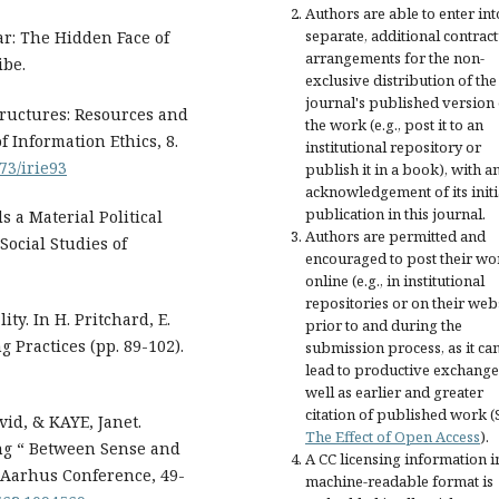
Authors are able to enter int
separate, additional contract
r: The Hidden Face of
arrangements for the non-
ibe.
exclusive distribution of the
journal's published version 
structures: Resources and
the work (e.g., post it to an
f Information Ethics, 8.
institutional repository or
173/irie93
publish it in a book), with a
acknowledgement of its initi
publication in this journal.
s a Material Political
Authors are permitted and
Social Studies of
encouraged to post their wo
online (e.g., in institutional
repositories or on their web
ty. In H. Pritchard, E.
prior to and during the
g Practices (pp. 89-102).
submission process, as it ca
lead to productive exchange
well as earlier and greater
citation of published work (
id, & KAYE, Janet.
The Effect of Open Access
).
ting “ Between Sense and
A CC licensing information i
l Aarhus Conference, 49-
machine-readable format is