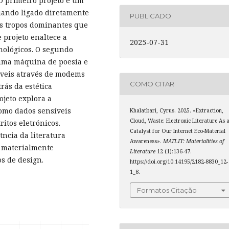
 O primeiro projeto é um
quando ligado diretamente
PUBLICADO
s tropos dominantes que
 projeto enaltece a
2025-07-31
cnológicos. O segundo
uma máquina de poesia e
íveis através de modems
COMO CITAR
rás da estética
ojeto explora a
como dados sensíveis
Khalatbari, Cyrus. 2025. «Extraction,
Cloud, Waste: Electronic Literature As 
itos eletrónicos.
Catalyst for Our Internet Eco-Material
tncia da literatura
Awareness».
MATLIT: Materialities of
s materialmente
Literature
12 (1):136-47.
os de design.
https://doi.org/10.14195/2182-8830_12-
1_8.
Formatos Citação