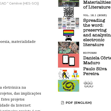
 HEAD “ Genève (HES-SO))
poesia, materialidade
ra eletrónica na
rojetos, das implicações
 Estes projetos
PDF (ENGLISH)
idade da Internet: