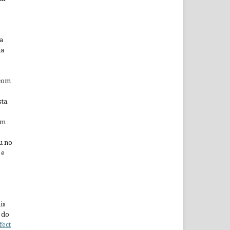
a
da
 com
ta.
em
u no
 e
is
 do
fect