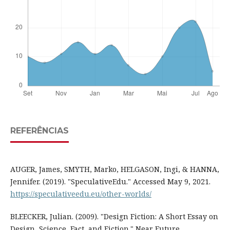
REFERÊNCIAS
AUGER, James, SMYTH, Marko, HELGASON, Ingi, & HANNA,
Jennifer. (2019). "SpeculativeEdu." Accessed May 9, 2021.
https://speculativeedu.eu/other-worlds/
BLEECKER, Julian. (2009). "Design Fiction: A Short Essay on
Design, Science, Fact, and Fiction." Near Future