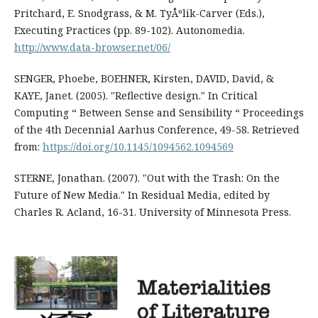
Pritchard, E. Snodgrass, & M. TyÅºlik-Carver (Eds.),
Executing Practices (pp. 89-102). Autonomedia.
http://www.data-browser.net/06/
SENGER, Phoebe, BOEHNER, Kirsten, DAVID, David, &
KAYE, Janet. (2005). "Reflective design." In Critical
Computing “ Between Sense and Sensibility “ Proceedings
of the 4th Decennial Aarhus Conference, 49-58. Retrieved
from:
https://doi.org/10.1145/1094562.1094569
STERNE, Jonathan. (2007). "Out with the Trash: On the
Future of New Media." In Residual Media, edited by
Charles R. Acland, 16-31. University of Minnesota Press.