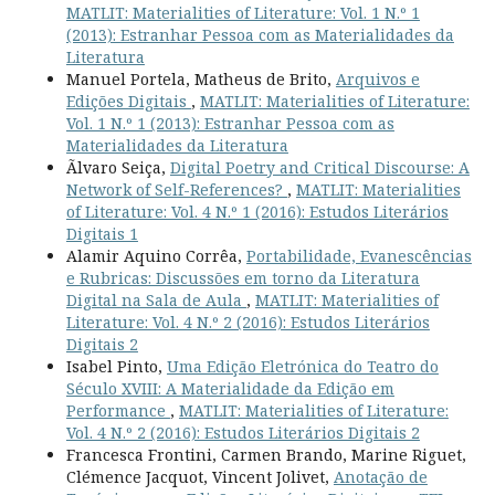
MATLIT: Materialities of Literature: Vol. 1 N.º 1
(2013): Estranhar Pessoa com as Materialidades da
Literatura
Manuel Portela, Matheus de Brito,
Arquivos e
Edições Digitais
,
MATLIT: Materialities of Literature:
Vol. 1 N.º 1 (2013): Estranhar Pessoa com as
Materialidades da Literatura
Ãlvaro Seiça,
Digital Poetry and Critical Discourse: A
Network of Self-References?
,
MATLIT: Materialities
of Literature: Vol. 4 N.º 1 (2016): Estudos Literários
Digitais 1
Alamir Aquino Corrêa,
Portabilidade, Evanescências
e Rubricas: Discussões em torno da Literatura
Digital na Sala de Aula
,
MATLIT: Materialities of
Literature: Vol. 4 N.º 2 (2016): Estudos Literários
Digitais 2
Isabel Pinto,
Uma Edição Eletrónica do Teatro do
Século XVIII: A Materialidade da Edição em
Performance
,
MATLIT: Materialities of Literature:
Vol. 4 N.º 2 (2016): Estudos Literários Digitais 2
Francesca Frontini, Carmen Brando, Marine Riguet,
Clémence Jacquot, Vincent Jolivet,
Anotação de