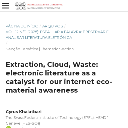
PÁGINA DE INÍCIO
/
ARQUIVOS
/
VOL. 12 N.º 1 (2025): ESPALHAR A PALAVRA: PRESERVAR E
ANALISAR LITERATURA ELETRÓNICA
/
Secção Temática | Thematic Section
Extraction, Cloud, Waste:
electronic literature as a
catalyst for our internet eco-
material awareness
Cyrus Khalatbari
The Swiss Federal Institute of Technology (EPFL), HEAD “
Genève (HES-SO))