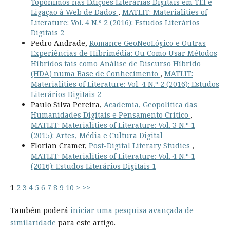
Topónimos nas Edições Literárias Digitais em TEI e
Ligação à Web de Dados
,
MATLIT: Materialities of
Literature: Vol. 4 N.º 2 (2016): Estudos Literários
Digitais 2
Pedro Andrade,
Romance GeoNeoLógico e Outras
Experiências de Hibrimédia: Ou Como Usar Métodos
Híbridos tais como Análise de Discurso Híbrido
(HDA) numa Base de Conhecimento
,
MATLIT:
Materialities of Literature: Vol. 4 N.º 2 (2016): Estudos
Literários Digitais 2
Paulo Silva Pereira,
Academia, Geopolítica das
Humanidades Digitais e Pensamento Crítico
,
MATLIT: Materialities of Literature: Vol. 3 N.º 1
(2015): Artes, Média e Cultura Digital
Florian Cramer,
Post-Digital Literary Studies
,
MATLIT: Materialities of Literature: Vol. 4 N.º 1
(2016): Estudos Literários Digitais 1
1
2
3
4
5
6
7
8
9
10
>
>>
Também poderá
iniciar uma pesquisa avançada de
similaridade
para este artigo.