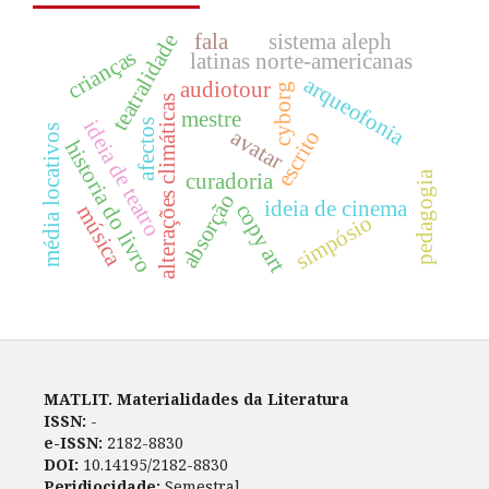
fala
sistema aleph
teatralidade
crianças
latinas norte-americanas
arqueofonia
audiotour
cyborg
alterações climáticas
mestre
ideia de teatro
afectos
média locativos
avatar
escrito
historia do livro
curadoria
pedagogia
absorção
ideia de cinema
copy art
música
simpósio
MATLIT. Materialidades da Literatura
ISSN:
-
e-ISSN:
2182-8830
DOI:
10.14195/2182-8830
Peridiocidade:
Semestral