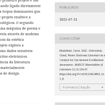
 O primeiro projeto é um
quando ligado diretamente
PUBLICADO
s tropos dominantes que
 projeto enaltece a
2025-07-31
cnológicos. O segundo
uma máquina de poesia e
íveis através de modems
COMO CITAR
rás da estética
ojeto explora a
como dados sensíveis
Khalatbari, Cyrus. 2025. «Extraction,
Cloud, Waste: Electronic Literature As 
itos eletrónicos.
Catalyst for Our Internet Eco-Material
tncia da literatura
Awareness».
MATLIT: Materialities of
s materialmente
Literature
12 (1):136-47.
os de design.
https://doi.org/10.14195/2182-8830_12-
1_8.
Formatos Citação