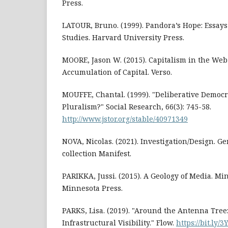
Press.
LATOUR, Bruno. (1999). Pandora’s Hope: Essays 
Studies. Harvard University Press.
MOORE, Jason W. (2015). Capitalism in the Web 
Accumulation of Capital. Verso.
MOUFFE, Chantal. (1999). "Deliberative Democr
Pluralism?" Social Research, 66(3): 745-58.
http://www.jstor.org/stable/40971349
NOVA, Nicolas. (2021). Investigation/Design. G
collection Manifest.
PARIKKA, Jussi. (2015). A Geology of Media. Mi
Minnesota Press.
PARKS, Lisa. (2019). "Around the Antenna Tree: 
Infrastructural Visibility." Flow.
https://bit.ly/