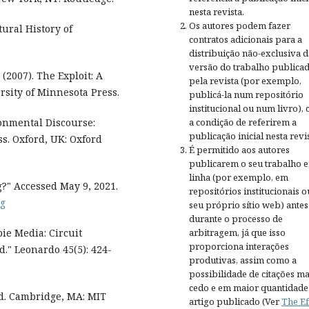
nesta revista.
Os autores podem fazer
tural History of
contratos adicionais para a
distribuição não-exclusiva d
versão do trabalho publica
2007). The Exploit: A
pela revista (por exemplo,
sity of Minnesota Press.
publicá-la num repositório
institucional ou num livro),
a condição de referirem a
ronmental Discourse:
publicação inicial nesta revis
s. Oxford, UK: Oxford
É permitido aos autores
publicarem o seu trabalho 
linha (por exemplo, em
g?" Accessed May 9, 2021.
repositórios institucionais o
ng
seu próprio sítio web) antes
durante o processo de
arbitragem, já que isso
ie Media: Circuit
proporciona interações
." Leonardo 45(5): 424-
produtivas, assim como a
possibilidade de citações ma
cedo e em maior quantidade
ud. Cambridge, MA: MIT
artigo publicado (Ver
The Ef