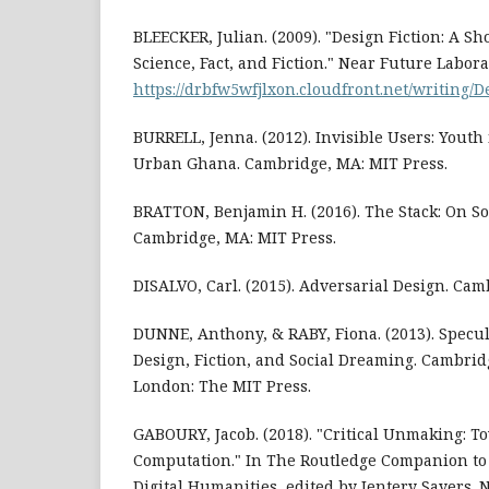
BLEECKER, Julian. (2009). "Design Fiction: A Sh
Science, Fact, and Fiction." Near Future Labora
https://drbfw5wfjlxon.cloudfront.net/writing/
BURRELL, Jenna. (2012). Invisible Users: Youth 
Urban Ghana. Cambridge, MA: MIT Press.
BRATTON, Benjamin H. (2016). The Stack: On So
Cambridge, MA: MIT Press.
DISALVO, Carl. (2015). Adversarial Design. Cam
DUNNE, Anthony, & RABY, Fiona. (2013). Specul
Design, Fiction, and Social Dreaming. Cambrid
London: The MIT Press.
GABOURY, Jacob. (2018). "Critical Unmaking: T
Computation." In The Routledge Companion to
Digital Humanities, edited by Jentery Sayers. 