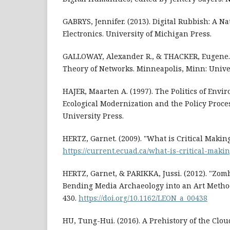
GABRYS, Jennifer. (2013). Digital Rubbish: A Na
Electronics. University of Michigan Press.
GALLOWAY, Alexander R., & THACKER, Eugene. (
Theory of Networks. Minneapolis, Minn: Univer
HAJER, Maarten A. (1997). The Politics of Envi
Ecological Modernization and the Policy Proces
University Press.
HERTZ, Garnet. (2009). "What is Critical Makin
https://current.ecuad.ca/what-is-critical-maki
HERTZ, Garnet, & PARIKKA, Jussi. (2012). "Zomb
Bending Media Archaeology into an Art Method
430.
https://doi.org/10.1162/LEON_a_00438
HU, Tung-Hui. (2016). A Prehistory of the Clo