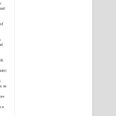
o
ual
of
n
al
rk
site)
n
s, as
See
n a