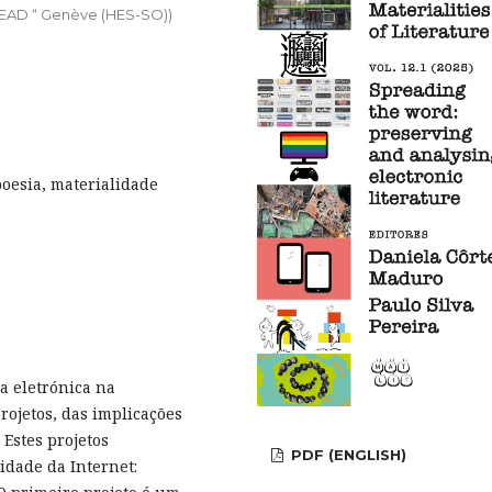
 HEAD “ Genève (HES-SO))
poesia, materialidade
ra eletrónica na
rojetos, das implicações
 Estes projetos
PDF (ENGLISH)
idade da Internet: