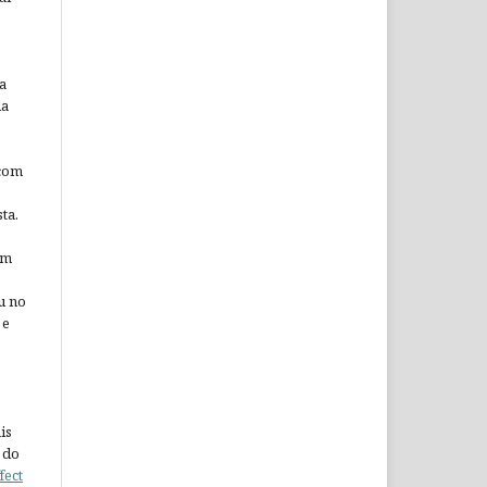
a
da
 com
ta.
em
u no
 e
is
 do
fect