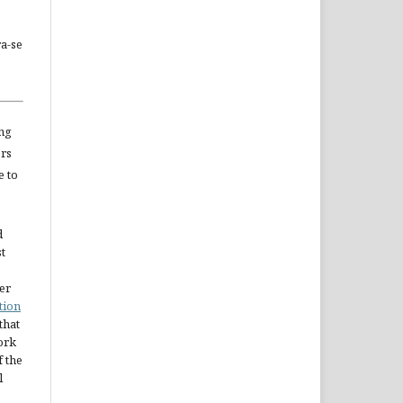
a-se
ng
ors
e to
d
st
er
tion
 that
ork
 the
l