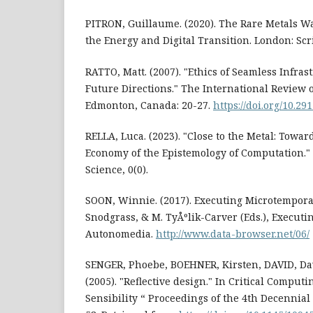
PITRON, Guillaume. (2020). The Rare Metals Wa
the Energy and Digital Transition. London: Scr
RATTO, Matt. (2007). "Ethics of Seamless Infra
Future Directions." The International Review o
Edmonton, Canada: 20-27.
https://doi.org/10.29
RELLA, Luca. (2023). "Close to the Metal: Toward
Economy of the Epistemology of Computation." 
Science, 0(0).
SOON, Winnie. (2017). Executing Microtemporali
Snodgrass, & M. TyÅºlik-Carver (Eds.), Executin
Autonomedia.
http://www.data-browser.net/06/
SENGER, Phoebe, BOEHNER, Kirsten, DAVID, Dav
(2005). "Reflective design." In Critical Compu
Sensibility “ Proceedings of the 4th Decennia