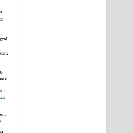
do
ve
gral
e
 com
do
ta o
nos
ive
e
arem
e
al