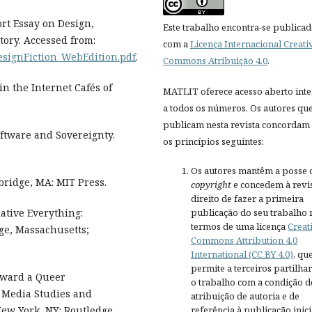
ort Essay on Design,
Este trabalho encontra-se publica
tory. Accessed from:
com a
Licença Internacional Creati
DesignFiction_WebEdition.pdf
.
Commons Atribuição 4.0
.
in the Internet Cafés of
MATLIT oferece acesso aberto inte
a todos os números. Os autores qu
publicam nesta revista concordam
ftware and Sovereignty.
os princípios seguintes:
Os autores mantêm a posse 
bridge, MA: MIT Press.
copyright
e concedem à revis
direito de fazer a primeira
publicação do seu trabalho 
ative Everything:
termos de uma licença
Creat
ge, Massachusetts;
Commons Attribution 4.0
International (CC BY 4.0)
, qu
permite a terceiros partilh
oward a Queer
o trabalho com a condição d
 Media Studies and
atribuição de autoria e de
referência à publicação inici
New York, NY: Routledge.