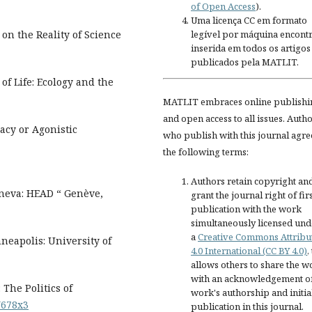
of Open Access
).
Uma licença CC em formato
legível por máquina encontr
on the Reality of Science
inserida em todos os artigos
publicados pela MATLIT.
of Life: Ecology and the
MATLIT embraces online publishi
and open access to all issues. Auth
acy or Agonistic
who publish with this journal agre
the following terms:
Authors retain copyright an
eneva: HEAD “ Genève,
grant the journal right of fir
publication with the work
simultaneously licensed und
a
Creative Commons Attribu
nneapolis: University of
4.0 International (CC BY 4.0)
,
allows others to share the w
with an acknowledgement of
The Politics of
work's authorship and initia
3Y678x3
publication in this journal.