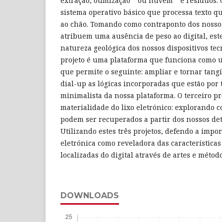
extração, otimização ” ou nuvem ” e resíduos.
sistema operativo básico que processa texto 
ao chão. Tomando como contraponto dos nosso
atribuem uma ausência de peso ao digital, este
natureza geológica dos nossos dispositivos te
projeto é uma plataforma que funciona como 
que permite o seguinte: ampliar e tornar tang
dial-up as lógicas incorporadas que estão por t
minimalista da nossa plataforma. O terceiro pr
materialidade do lixo eletrónico: explorando 
podem ser recuperados a partir dos nossos detr
Utilizando estes três projetos, defendo a impor
eletrónica como reveladora das característica
localizadas do digital através de artes e métod
DOWNLOADS