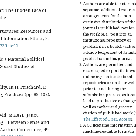
Authors are able to enter int
separate, additional contract
r: The Hidden Face of
arrangements for the non-
ibe.
exclusive distribution of the
journal's published version 
structures: Resources and
the work (e.g., post it to an
f Information Ethics, 8.
institutional repository or
173/irie93
publish it in a book), with a
acknowledgement of its initi
publication in this journal.
s a Material Political
Authors are permitted and
Social Studies of
encouraged to post their wo
online (e.g., in institutional
repositories or on their web
ty. In H. Pritchard, E.
prior to and during the
g Practices (pp. 89-102).
submission process, as it ca
lead to productive exchange
well as earlier and greater
citation of published work (
id, & KAYE, Janet.
The Effect of Open Access
).
ting “ Between Sense and
A CC licensing information i
l Aarhus Conference, 49-
machine-readable format is