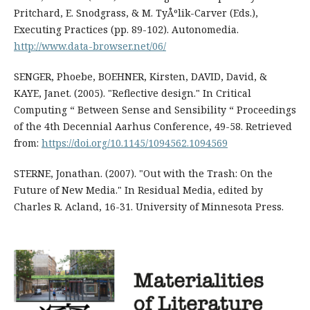
Pritchard, E. Snodgrass, & M. TyÅºlik-Carver (Eds.),
Executing Practices (pp. 89-102). Autonomedia.
http://www.data-browser.net/06/
SENGER, Phoebe, BOEHNER, Kirsten, DAVID, David, &
KAYE, Janet. (2005). "Reflective design." In Critical
Computing “ Between Sense and Sensibility “ Proceedings
of the 4th Decennial Aarhus Conference, 49-58. Retrieved
from:
https://doi.org/10.1145/1094562.1094569
STERNE, Jonathan. (2007). "Out with the Trash: On the
Future of New Media." In Residual Media, edited by
Charles R. Acland, 16-31. University of Minnesota Press.