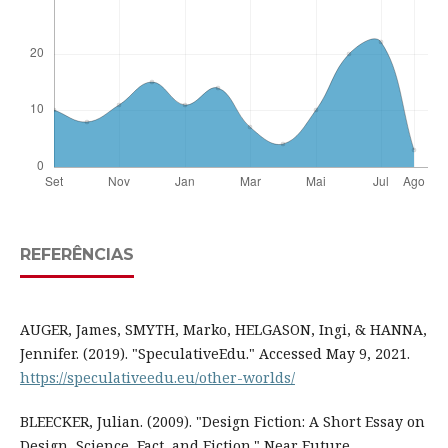
REFERÊNCIAS
AUGER, James, SMYTH, Marko, HELGASON, Ingi, & HANNA,
Jennifer. (2019). "SpeculativeEdu." Accessed May 9, 2021.
https://speculativeedu.eu/other-worlds/
BLEECKER, Julian. (2009). "Design Fiction: A Short Essay on
Design, Science, Fact, and Fiction." Near Future