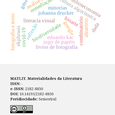
género
biblioteconomia
cultura algorítmica
remediação
minorias
johanna drucker
fotografia e texto
bioarte
combinatório
literacia visual
aleatório
google
dada
biodiversidade
reflexão
ekphrasis
covid-19
eduardo kac
jogo de papéis
livros de fotografia
MATLIT. Materialidades da Literatura
ISSN:
-
e-ISSN:
2182-8830
DOI:
10.14195/2182-8830
Peridiocidade:
Semestral