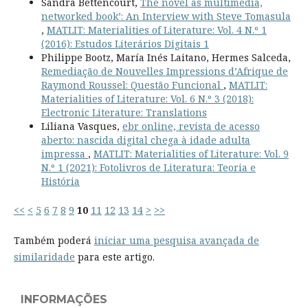
Sandra Bettencourt,
The novel as multimedia,
networked book’: An Interview with Steve Tomasula
,
MATLIT: Materialities of Literature: Vol. 4 N.º 1
(2016): Estudos Literários Digitais 1
Philippe Bootz, María Inés Laitano, Hermes Salceda,
Remediação de Nouvelles Impressions d’Afrique de
Raymond Roussel: Questão Funcional
,
MATLIT:
Materialities of Literature: Vol. 6 N.º 3 (2018):
Electronic Literature: Translations
Liliana Vasques,
ebr online, revista de acesso
aberto: nascida digital chega à idade adulta
impressa
,
MATLIT: Materialities of Literature: Vol. 9
N.º 1 (2021): Fotolivros de Literatura: Teoria e
História
<<
<
5
6
7
8
9
10
11
12
13
14
>
>>
Também poderá
iniciar uma pesquisa avançada de
similaridade
para este artigo.
INFORMAÇÕES