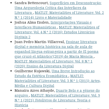
Sandra Bettencourt,
Superfícies em Desconstrução:
Uma Arqueologia Crítica das Interfaces da
Literatura
,
MATLIT: Materialities of Literature: Vol. 2
N.º 1 (2014): Livro e Materialidade
Joshua Alma Enslen,
Interpretações Visuais e
Interfaces Humanísticas
,
MATLIT: Materialities of
Literature: Vol. 4 N.º 2 (2016): Estudos Literários
Digitais 2
Juan Pedro Martín-Villarreal,
Ensinar literatura
digital e memória histórica na sala de aula de
espanhol língua estrangeira a partir de El poema
que cruzó el Atlántico’(2019) de María Mencía
,
MATLIT: Materialities of Literature: Vol. 8 N.º 1
(2020): Ensino da Literatura Digital
Guilherme Kujawski,
Uma Breve Introdução ao
Estudo da Estética Ecomidiática
,
MATLIT:
Materialities of Literature: Vol. 3 N.º 1 (2015): Artes,
Média e Cultura Digital
Manaíra Aires Athayde,
Duarte Belo e a génese do
arquivo
,
MATLIT: Materialities of Literature: Vol. 9
N.º 1 (2021): Fotolivros de Literatura: Teoria e
História