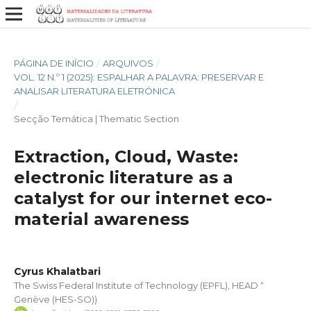
PÁGINA DE INÍCIO
/
ARQUIVOS
/
VOL. 12 N.º 1 (2025): ESPALHAR A PALAVRA: PRESERVAR E
ANALISAR LITERATURA ELETRÓNICA
/
Secção Temática | Thematic Section
Extraction, Cloud, Waste:
electronic literature as a
catalyst for our internet eco-
material awareness
Cyrus Khalatbari
The Swiss Federal Institute of Technology (EPFL), HEAD “
Genève (HES-SO))