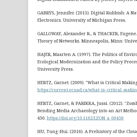
GABRYS, Jennifer. (2013). Digital Rubbish: A Na
Electronics. University of Michigan Press.
GALLOWAY, Alexander R., & THACKER, Eugene. (
Theory of Networks. Minneapolis, Minn: Univer
HAJER, Maarten A. (1997). The Politics of Envi
Ecological Modernization and the Policy Proces
University Press.
HERTZ, Garnet. (2009). "What is Critical Makin
https://current.ecuad.ca/what-is-critical-maki
HERTZ, Garnet, & PARIKKA, Jussi. (2012). "Zomb
Bending Media Archaeology into an Art Method
430.
https://doi.org/10.1162/LEON_a_00438
HU, Tung-Hui. (2016). A Prehistory of the Clo