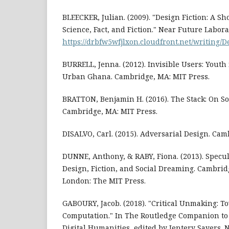
BLEECKER, Julian. (2009). "Design Fiction: A Sh
Science, Fact, and Fiction." Near Future Labora
https://drbfw5wfjlxon.cloudfront.net/writing/
BURRELL, Jenna. (2012). Invisible Users: Youth 
Urban Ghana. Cambridge, MA: MIT Press.
BRATTON, Benjamin H. (2016). The Stack: On So
Cambridge, MA: MIT Press.
DISALVO, Carl. (2015). Adversarial Design. Cam
DUNNE, Anthony, & RABY, Fiona. (2013). Specul
Design, Fiction, and Social Dreaming. Cambrid
London: The MIT Press.
GABOURY, Jacob. (2018). "Critical Unmaking: T
Computation." In The Routledge Companion to
Digital Humanities, edited by Jentery Sayers. 