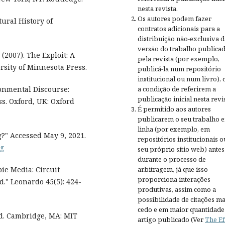
nesta revista.
Os autores podem fazer
tural History of
contratos adicionais para a
distribuição não-exclusiva d
versão do trabalho publica
2007). The Exploit: A
pela revista (por exemplo,
sity of Minnesota Press.
publicá-la num repositório
institucional ou num livro),
a condição de referirem a
ronmental Discourse:
publicação inicial nesta revis
s. Oxford, UK: Oxford
É permitido aos autores
publicarem o seu trabalho 
linha (por exemplo, em
g?" Accessed May 9, 2021.
repositórios institucionais o
ng
seu próprio sítio web) antes
durante o processo de
arbitragem, já que isso
ie Media: Circuit
proporciona interações
." Leonardo 45(5): 424-
produtivas, assim como a
possibilidade de citações ma
cedo e em maior quantidade
ud. Cambridge, MA: MIT
artigo publicado (Ver
The Ef