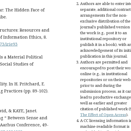
Authors are able to enter int
separate, additional contract
r: The Hidden Face of
arrangements for the non-
ibe.
exclusive distribution of the
journal's published version 
structures: Resources and
the work (e.g., post it to an
f Information Ethics, 8.
institutional repository or
173/irie93
publish it in a book), with a
acknowledgement of its initi
publication in this journal.
s a Material Political
Authors are permitted and
Social Studies of
encouraged to post their wo
online (e.g., in institutional
repositories or on their web
ty. In H. Pritchard, E.
prior to and during the
g Practices (pp. 89-102).
submission process, as it ca
lead to productive exchange
well as earlier and greater
citation of published work (
id, & KAYE, Janet.
The Effect of Open Access
).
ting “ Between Sense and
A CC licensing information i
l Aarhus Conference, 49-
machine-readable format is