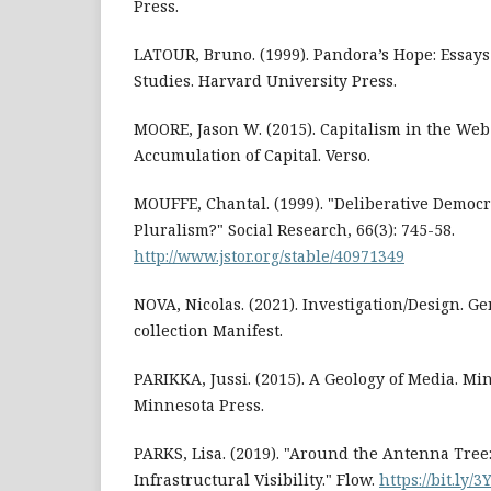
Press.
LATOUR, Bruno. (1999). Pandora’s Hope: Essays 
Studies. Harvard University Press.
MOORE, Jason W. (2015). Capitalism in the Web 
Accumulation of Capital. Verso.
MOUFFE, Chantal. (1999). "Deliberative Democr
Pluralism?" Social Research, 66(3): 745-58.
http://www.jstor.org/stable/40971349
NOVA, Nicolas. (2021). Investigation/Design. G
collection Manifest.
PARIKKA, Jussi. (2015). A Geology of Media. Mi
Minnesota Press.
PARKS, Lisa. (2019). "Around the Antenna Tree: 
Infrastructural Visibility." Flow.
https://bit.ly/