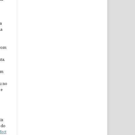
a
da
 com
ta.
em
u no
 e
is
 do
fect