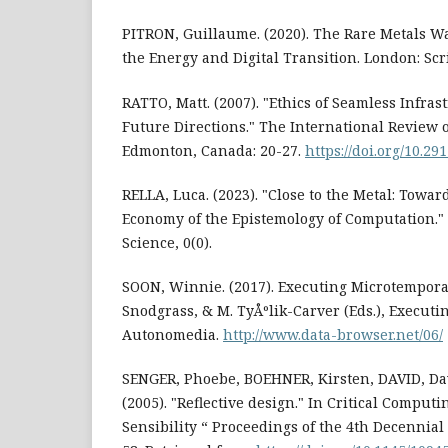
PITRON, Guillaume. (2020). The Rare Metals Wa
the Energy and Digital Transition. London: Scr
RATTO, Matt. (2007). "Ethics of Seamless Infra
Future Directions." The International Review o
Edmonton, Canada: 20-27.
https://doi.org/10.29
RELLA, Luca. (2023). "Close to the Metal: Toward
Economy of the Epistemology of Computation." 
Science, 0(0).
SOON, Winnie. (2017). Executing Microtemporali
Snodgrass, & M. TyÅºlik-Carver (Eds.), Executin
Autonomedia.
http://www.data-browser.net/06/
SENGER, Phoebe, BOEHNER, Kirsten, DAVID, Dav
(2005). "Reflective design." In Critical Compu
Sensibility “ Proceedings of the 4th Decennia