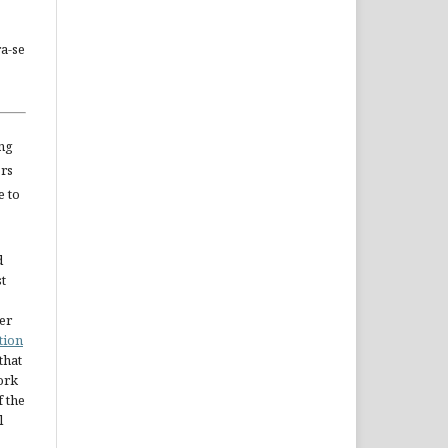
a-se
ng
ors
e to
d
st
er
tion
 that
ork
 the
l