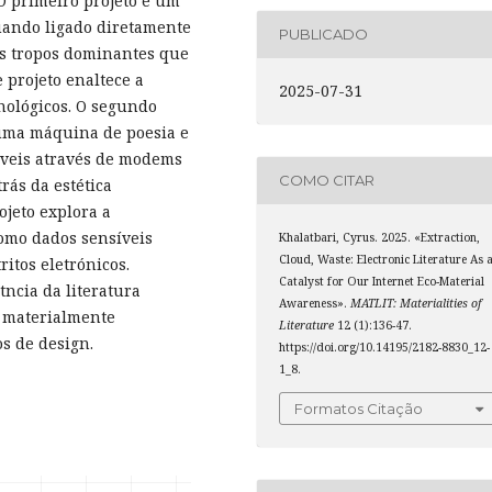
 O primeiro projeto é um
quando ligado diretamente
PUBLICADO
s tropos dominantes que
 projeto enaltece a
2025-07-31
cnológicos. O segundo
uma máquina de poesia e
íveis através de modems
COMO CITAR
rás da estética
ojeto explora a
como dados sensíveis
Khalatbari, Cyrus. 2025. «Extraction,
Cloud, Waste: Electronic Literature As 
itos eletrónicos.
Catalyst for Our Internet Eco-Material
tncia da literatura
Awareness».
MATLIT: Materialities of
s materialmente
Literature
12 (1):136-47.
os de design.
https://doi.org/10.14195/2182-8830_12-
1_8.
Formatos Citação