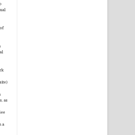
o
ual
of
n
al
rk
site)
n
s, as
See
n a