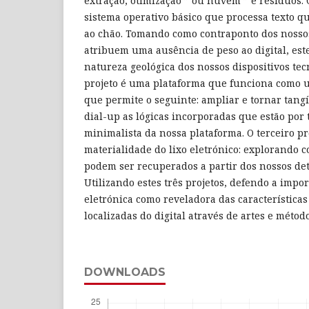
extração, otimização ” ou nuvem ” e resíduos.
sistema operativo básico que processa texto 
ao chão. Tomando como contraponto dos nosso
atribuem uma ausência de peso ao digital, este
natureza geológica dos nossos dispositivos te
projeto é uma plataforma que funciona como 
que permite o seguinte: ampliar e tornar tang
dial-up as lógicas incorporadas que estão por t
minimalista da nossa plataforma. O terceiro pr
materialidade do lixo eletrónico: explorando 
podem ser recuperados a partir dos nossos detr
Utilizando estes três projetos, defendo a impor
eletrónica como reveladora das característica
localizadas do digital através de artes e métod
DOWNLOADS