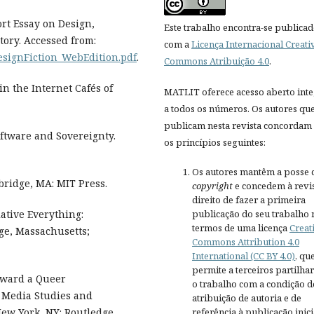
ort Essay on Design,
Este trabalho encontra-se publica
tory. Accessed from:
com a
Licença Internacional Creati
DesignFiction_WebEdition.pdf
.
Commons Atribuição 4.0
.
in the Internet Cafés of
MATLIT oferece acesso aberto inte
a todos os números. Os autores qu
publicam nesta revista concordam
ftware and Sovereignty.
os princípios seguintes:
Os autores mantêm a posse 
bridge, MA: MIT Press.
copyright
e concedem à revis
direito de fazer a primeira
publicação do seu trabalho 
ative Everything:
termos de uma licença
Creat
ge, Massachusetts;
Commons Attribution 4.0
International (CC BY 4.0)
, qu
permite a terceiros partilh
oward a Queer
o trabalho com a condição d
 Media Studies and
atribuição de autoria e de
referência à publicação inici
New York, NY: Routledge.