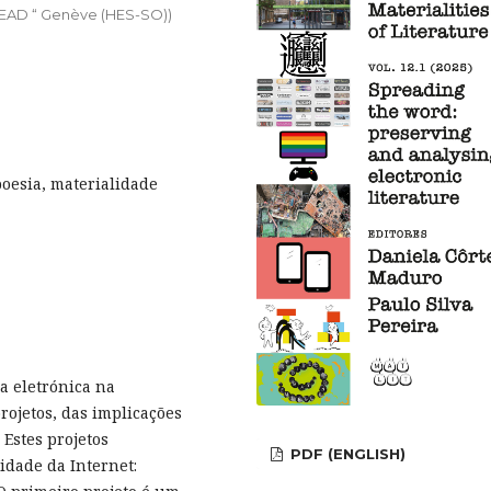
 HEAD “ Genève (HES-SO))
poesia, materialidade
ra eletrónica na
rojetos, das implicações
 Estes projetos
PDF (ENGLISH)
idade da Internet: