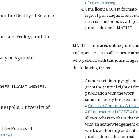
of Open Access
).
Uma licença CC em formato
legível por máquina encontr
on the Reality of Science
inserida em todos os artigos
publicados pela MATLIT.
of Life: Ecology and the
MATLIT embraces online publishi
and open access to all issues. Auth
acy or Agonistic
who publish with this journal agre
the following terms:
Authors retain copyright an
eneva: HEAD “ Genève,
grant the journal right of fir
publication with the work
simultaneously licensed und
a
Creative Commons Attribu
nneapolis: University of
4.0 International (CC BY 4.0)
,
allows others to share the w
with an acknowledgement of
The Politics of
work's authorship and initia
3Y678x3
publication in this journal.