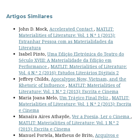
Artigos Similares
John D. Mock,
Accelerated Contact
,
MATLIT:
Materialities of Literature: Vol. 1 N.º 1 (2013):
Estranhar Pessoa com as Materialidades da
Literatura
Isabel Pinto,
Uma Edição Eletrónica do Teatro do
Século XVIII: A Materialidade da Edição em
Performance
,
MATLIT: Materialities of Literature:
Vol. 4 N.º 2 (2016): Estudos Literários Digitais 2
Jeffrey Childs,
Apocalypse Now, Vietnam, and the
Rhetoric of Influence
,
MATLIT: Materialities of
Literature: Vol. 1 N.º 2 (2013): Escrita e Cinema
Maria Joana Melo,
Um Trágico Final Feliz
,
MATLIT:
Materialities of Literature: Vol. 1 N.º 2 (2013): Escrita
e Cinema
Manaíra Aires Athayde,
Ver a Poesia, Ler o Cinema
,
MATLIT: Materialities of Literature: Vol. 1 N.º 2
(2013): Escrita e Cinema
Manuel Portela, Matheus de Brito,
Arquivos e