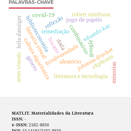
PALAVRAS-CHAVE
robert smithson
covid-19
reflexão
biblioteconomia
leila danziger
jogo de papéis
eduardo kac
combinatório
literacia visual
remediação
bioarte
cultura algorítmica
dada
google
biodiversidade
johanna drucker
artes visuais
ekphrasis
género
aleatório
minorias
literatura e tecnologia
MATLIT. Materialidades da Literatura
ISSN:
-
e-ISSN:
2182-8830
DOI:
10.14195/2182-8830