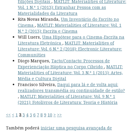
Edições Digitais
,
MATLIT: Materialities of Literature:
Vol. 1 N.º 1 (2013): Estranhar Pessoa com as
Materialidades da Literatura
Rita Novas Miranda,
Um Inventário do Escrito no
Cinema
,
MATLIT: Materialities of Literature: Vol. 1
N.º 2 (2013): Escrita e Cinema
Will Luers,
Uma Hipótese para o Cinema-Escrita na
Literatura Eletrónica
,
MATLIT: Materialities of
Literature: Vol. 6 N.º 2 (2018): Electronic Literature:
Communities
Diogo Marques,
Tacto/Contacto: Processos de
Experienciação Háptica no Corpo Cíbrido
,
MATLIT:
Materialities of Literature: Vol. 3 N.º 1 (2015): Artes,
Média e Cultura Digital
Francisco Silveira,
Daqui para lá e de volta aqui:
realizadores transmédia ou continuidade de estilo?
,
MATLIT: Materialities of Literature: Vol. 9 N.º 1
(2021): Fotolivros de Literatura: Teoria e História
<<
<
1
2
3
4
5
6
7
8
9
10
>
>>
Também poderá
iniciar uma pesquisa avançada de