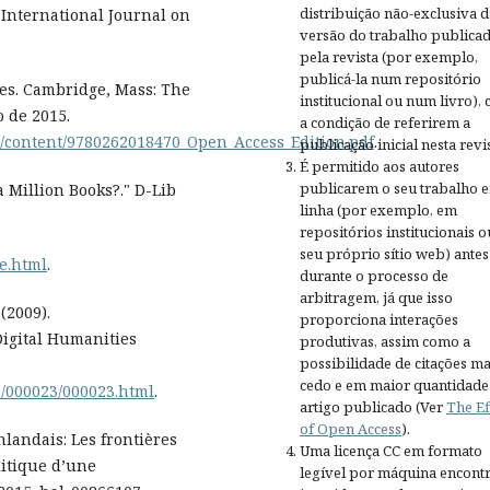
distribuição não-exclusiva d
" International Journal on
versão do trabalho publica
pela revista (por exemplo,
publicá-la num repositório
ies. Cambridge, Mass: The
institucional ou num livro),
o de 2015.
a condição de referirem a
tles/content/9780262018470_Open_Access_Edition.pdf
.
publicação inicial nesta revis
É permitido aos autores
publicarem o seu trabalho 
 Million Books?." D-Lib
linha (por exemplo, em
repositórios institucionais o
seu próprio sítio web) antes
e.html
.
durante o processo de
arbitragem, já que isso
(2009).
proporciona interações
 Digital Humanities
produtivas, assim como a
possibilidade de citações ma
cedo e em maior quantidade
1/000023/000023.html
.
artigo publicado (Ver
The Ef
of Open Access
).
nlandais: Les frontières
Uma licença CC em formato
litique d’une
legível por máquina encontr