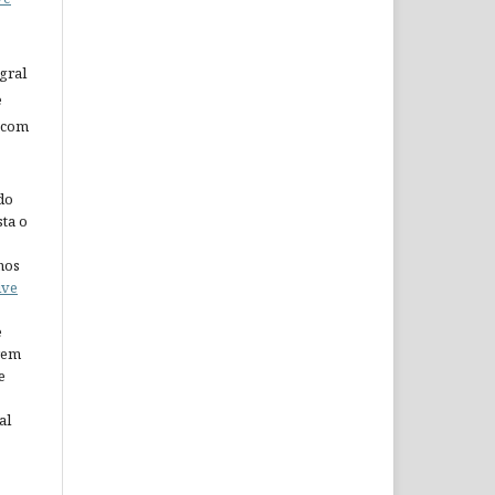
gral
e
 com
do
ta o
nos
ive
e
arem
e
al