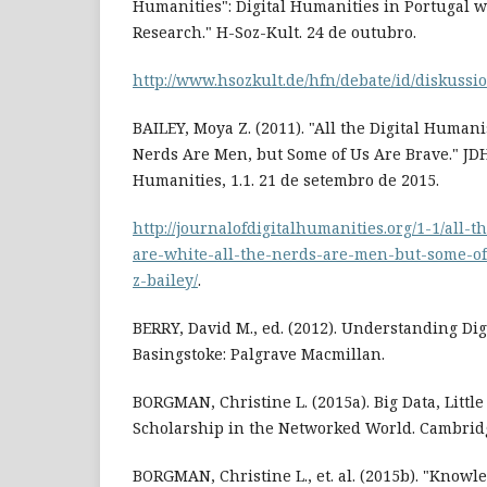
Humanities": Digital Humanities in Portugal wi
Research." H-Soz-Kult. 24 de outubro.
http://www.hsozkult.de/hfn/debate/id/diskuss
BAILEY, Moya Z. (2011). "All the Digital Humani
Nerds Are Men, but Some of Us Are Brave." JDH:
Humanities, 1.1. 21 de setembro de 2015.
http://journalofdigitalhumanities.org/1-1/all-
are-white-all-the-nerds-are-men-but-some-o
z-bailey/
.
BERRY, David M., ed. (2012). Understanding Dig
Basingstoke: Palgrave Macmillan.
BORGMAN, Christine L. (2015a). Big Data, Little
Scholarship in the Networked World. Cambridg
BORGMAN, Christine L., et. al. (2015b). "Knowl