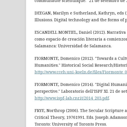
communauté scientifique." 21 de setembro de 
DEEGAN, Marilyn e Sutherland, Kathryn, eds (
Illusions. Digital technology and the forms of 
ESCANDELL MONTIEL, Daniel (2012). Narrativa d
como espacio de creación literaria a comienzos 
Salamanca: Universidad de Salamanca.
FIORMONTE, Domenico (2012). "Towards a Cultur
Humanities." Historical Social Research/Histor
http://www.cceh.uni-koeln.de/files/Fiormonte_0
FIORMONTE, Domenico (2014). "Digital Humanit
perspective." Laboratorio dell’ISPF XI. 21 de s
http://www.ispf-lab.cnr.it/2014_203.pdf
.
FRYE, Northrop (2006). The Secular Scripture 
Critical Theory, 1976­1991. Eds. Joseph Adamso
Toronto: University of Toronto Press.