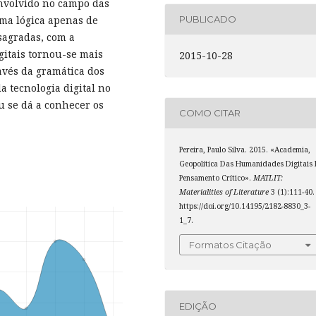
nvolvido no campo das
uma lógica apenas de
PUBLICADO
sagradas, com a
itais tornou-se mais
2015-10-28
ravés da gramática dos
a tecnologia digital no
u se dá a conhecer os
COMO CITAR
Pereira, Paulo Silva. 2015. «Academia,
Geopolítica Das Humanidades Digitais 
Pensamento Crítico».
MATLIT:
Materialities of Literature
3 (1):111-40.
https://doi.org/10.14195/2182-8830_3-
1_7.
Formatos Citação
EDIÇÃO