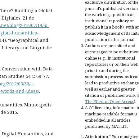
exclusive distribution of the
journal's published version 
There? Building a Global
the work (e.g., post it to an
igitales. 21 de
institutional repository or
net/blog/2013/07/19/is-
publish it in a book), with a
gital-humanities-
acknowledgement of its initi
publication in this journal.
014). "Geographical and
Authors are permitted and
" Literary and Linguistic
encouraged to post their wo
online (e.g., in institutional
repositories or on their web
A Conversation with Data:
prior to and during the
an Studies 54.1: 69-77.
submission process, as it ca
lead to productive exchange
rg/2012/05/30/a-
well as earlier and greater
n-words-and-ideas/
.
citation of published work (
The Effect of Open Access
).
 Humanities. Minneapolis:
A CC licensing information i
 de 2015.
machine-readable format is
embedded in all articles
published by MATLIT.
, Digital Humanities, and
Attribution
” You must give