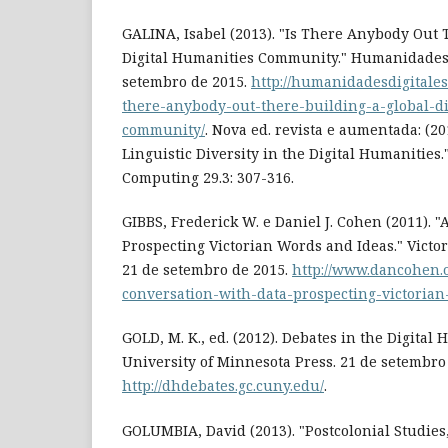
GALINA, Isabel (2013). "Is There Anybody Out 
Digital Humanities Community." Humanidades D
setembro de 2015.
http://humanidadesdigitales.
there-anybody-out-there-building-a-global-di
community/
. Nova ed. revista e aumentada: (2
Linguistic Diversity in the Digital Humanities.
Computing 29.3: 307-316.
GIBBS, Frederick W. e Daniel J. Cohen (2011). "
Prospecting Victorian Words and Ideas." Victori
21 de setembro de 2015.
http://www.dancohen.o
conversation-with-data-prospecting-victoria
GOLD, M. K., ed. (2012). Debates in the Digital
University of Minnesota Press. 21 de setembro
http://dhdebates.gc.cuny.edu/
.
GOLUMBIA, David (2013). "Postcolonial Studies