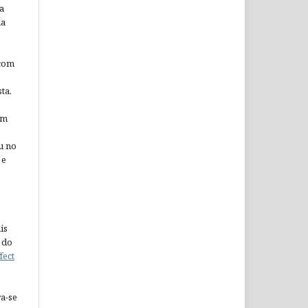
a
da
 com
ta.
em
u no
 e
is
 do
fect
a-se