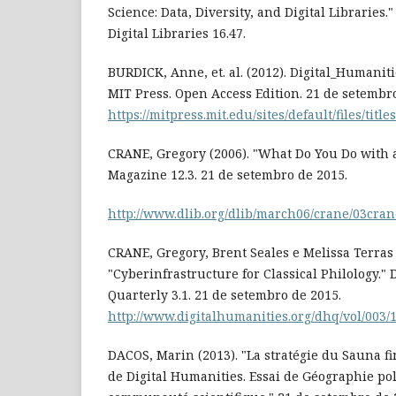
Science: Data, Diversity, and Digital Libraries.
Digital Libraries 16.47.
BURDICK, Anne, et. al. (2012). Digital_Humanit
MIT Press. Open Access Edition. 21 de setembr
https://mitpress.mit.edu/sites/default/files/ti
CRANE, Gregory (2006). "What Do You Do with a
Magazine 12.3. 21 de setembro de 2015.
http://www.dlib.org/dlib/march06/crane/03cran
CRANE, Gregory, Brent Seales e Melissa Terras 
"Cyberinfrastructure for Classical Philology."
Quarterly 3.1. 21 de setembro de 2015.
http://www.digitalhumanities.org/dhq/vol/003/
DACOS, Marin (2013). "La stratégie du Sauna fi
de Digital Humanities. Essai de Géographie po