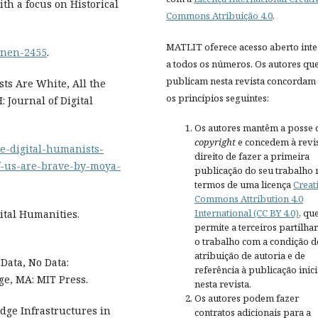
th a focus on Historical
Commons Atribuição 4.0
.
MATLIT oferece acesso aberto inte
ionen-2455
.
a todos os números. Os autores qu
publicam nesta revista concordam
sts Are White, All the
os princípios seguintes:
 Journal of Digital
Os autores mantêm a posse 
copyright
e concedem à revis
the-digital-humanists-
direito de fazer a primeira
f-us-are-brave-by-moya-
publicação do seu trabalho 
termos de uma licença
Creat
Commons Attribution 4.0
International (CC BY 4.0)
, qu
ital Humanities.
permite a terceiros partilh
o trabalho com a condição d
atribuição de autoria e de
 Data, No Data:
referência à publicação inici
e, MA: MIT Press.
nesta revista.
Os autores podem fazer
edge Infrastructures in
contratos adicionais para a