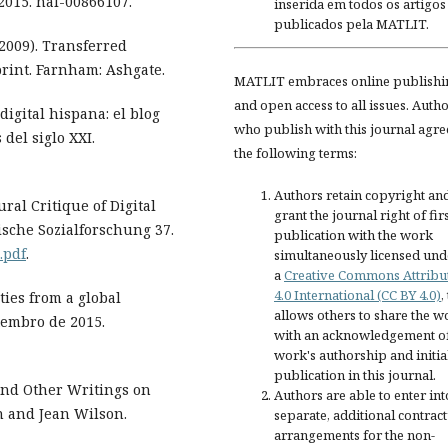
2015. hal-00866107.
inserida em todos os artigos
publicados pela MATLIT.
2009). Transferred
print. Farnham: Ashgate.
MATLIT embraces online publishi
and open access to all issues. Auth
igital hispana: el blog
who publish with this journal agre
del siglo XXI.
the following terms:
Authors retain copyright an
al Critique of Digital
grant the journal right of fir
ische Sozialforschung 37.
publication with the work
.pdf
.
simultaneously licensed und
a
Creative Commons Attribu
4.0 International (CC BY 4.0)
,
ies from a global
allows others to share the w
etembro de 2015.
with an acknowledgement of
work's authorship and initia
publication in this journal.
and Other Writings on
Authors are able to enter int
n and Jean Wilson.
separate, additional contract
arrangements for the non-