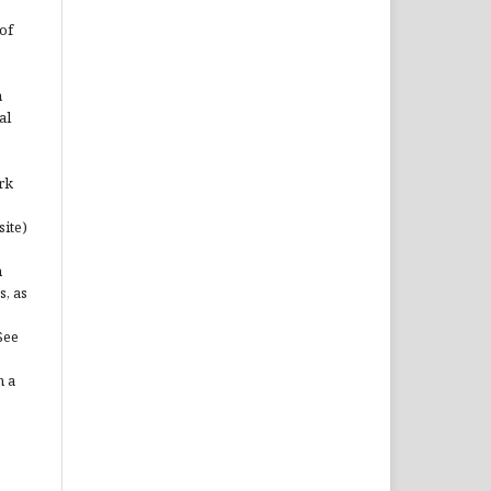
of
n
al
rk
site)
n
s, as
See
n a