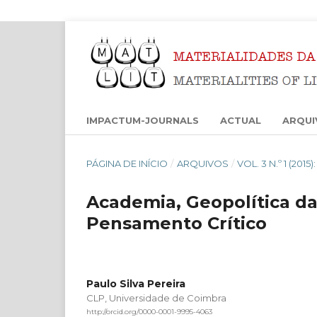
IMPACTUM-JOURNALS
ACTUAL
ARQUI
PÁGINA DE INÍCIO
/
ARQUIVOS
/
VOL. 3 N.º 1 (201
Academia, Geopolítica da
Pensamento Crítico
Paulo Silva Pereira
CLP, Universidade de Coimbra
http://orcid.org/0000-0001-9995-4063