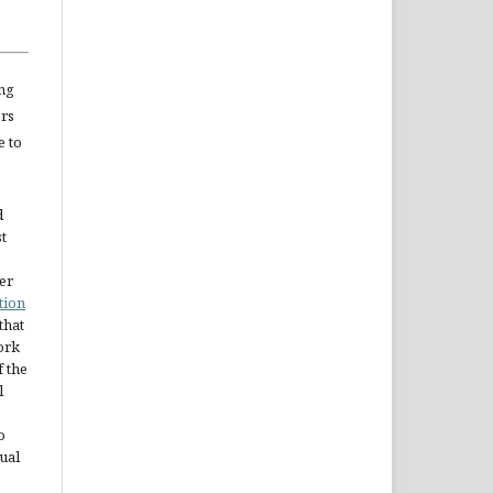
ng
ors
e to
d
st
er
tion
 that
ork
 the
l
o
ual