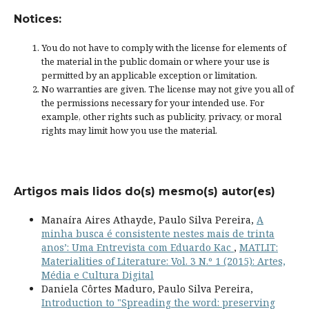
Notices:
You do not have to comply with the license for elements of
the material in the public domain or where your use is
permitted by an applicable
exception or limitation
.
No warranties are given. The license may not give you all of
the permissions necessary for your intended use. For
example, other rights such as
publicity, privacy, or moral
rights
may limit how you use the material.
Artigos mais lidos do(s) mesmo(s) autor(es)
Manaíra Aires Athayde, Paulo Silva Pereira,
A
minha busca é consistente nestes mais de trinta
anos’: Uma Entrevista com Eduardo Kac
,
MATLIT:
Materialities of Literature: Vol. 3 N.º 1 (2015): Artes,
Média e Cultura Digital
Daniela Côrtes Maduro, Paulo Silva Pereira,
Introduction to "Spreading the word: preserving