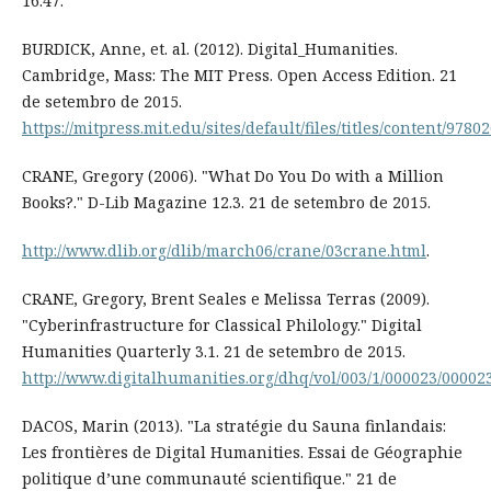
16.47.
BURDICK, Anne, et. al. (2012). Digital_Humanities.
Cambridge, Mass: The MIT Press. Open Access Edition. 21
de setembro de 2015.
https://mitpress.mit.edu/sites/default/files/titles/content/97
CRANE, Gregory (2006). "What Do You Do with a Million
Books?." D-Lib Magazine 12.3. 21 de setembro de 2015.
http://www.dlib.org/dlib/march06/crane/03crane.html
.
CRANE, Gregory, Brent Seales e Melissa Terras (2009).
"Cyberinfrastructure for Classical Philology." Digital
Humanities Quarterly 3.1. 21 de setembro de 2015.
http://www.digitalhumanities.org/dhq/vol/003/1/000023/00002
DACOS, Marin (2013). "La stratégie du Sauna finlandais:
Les frontières de Digital Humanities. Essai de Géographie
politique d’une communauté scientifique." 21 de