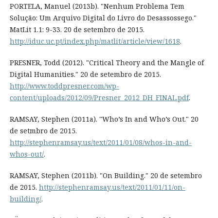
PORTELA, Manuel (2013b). "Nenhum Problema Tem
Solução: Um Arquivo Digital do Livro do Desassossego."
MatLit 1.1: 9-33. 20 de setembro de 2015.
http://iduc.uc.pt/index.php/matlit/article/view/1618
.
PRESNER, Todd (2012). "Critical Theory and the Mangle of
Digital Humanities." 20 de setembro de 2015.
http://www.toddpresner.com/wp-
content/uploads/2012/09/Presner_2012_DH_FINAL.pdf
.
RAMSAY, Stephen (2011a). "Who’s In and Who’s Out." 20
de setmbro de 2015.
http://stephenramsay.us/text/2011/01/08/whos-in-and-
whos-out/
.
RAMSAY, Stephen (2011b). "On Building." 20 de setembro
de 2015.
http://stephenramsay.us/text/2011/01/11/on-
building/
.