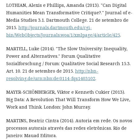
LOTHIAN, Alexis e Phillips, Amanda (2013). "Can Digital
Humanities Mean Transformative Critique?." Journal of e-
Media Studies 3.1. Dartmouth College. 21 de setembro de
2015.
http://journals.dartmouth.edu/cgi-
bin/WebObjects/Journals.woa/1/xmlpage/4/article/425
.
MARTELL, Luke (2014). "The Slow University: Inequality,
Power and Alternatives." Forum Qualitative
Sozialforschung / Forum: Qualitative Social Research 15.3.
Art. 10. 21 de setembro de 2015.
http://nbn-
resolving.de/urn:nbn:de:0114-fqs1403102
.
MAYER-SCHÖNBERGER, Viktor e Kenneth Cukier (2013).
Big Data: A Revolution That Will Transform How We Live,
Work and Think. London: John Murray.
MARTINS, Beatriz Cintra (2014). Autoria em rede. Os novos
processos autorais através das redes eletrônicas. Rio de
Janeiro: Mauad Editora.