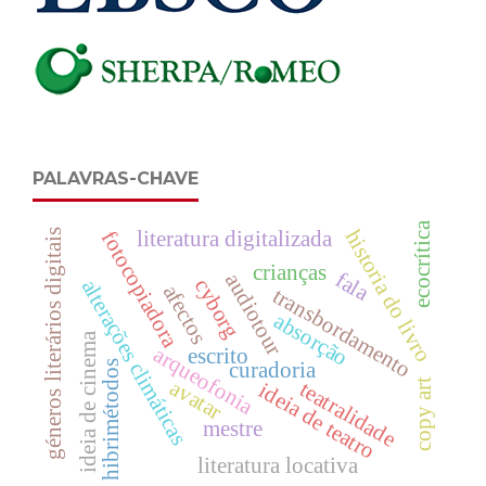
PALAVRAS-CHAVE
ecocrítica
historia do livro
literatura digitalizada
fotocopiadora
géneros literários digitais
crianças
fala
audiotour
cyborg
alterações climáticas
afectos
transbordamento
absorção
ideia de cinema
arqueofonia
escrito
curadoria
hibrimétodos
avatar
copy art
teatralidade
ideia de teatro
mestre
literatura locativa