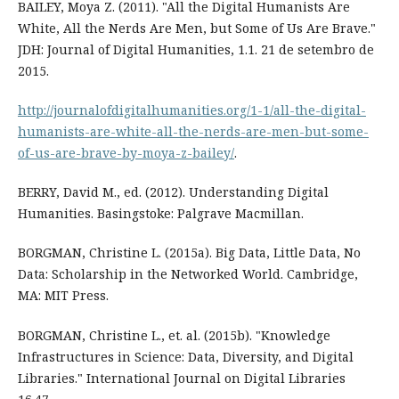
BAILEY, Moya Z. (2011). "All the Digital Humanists Are
White, All the Nerds Are Men, but Some of Us Are Brave."
JDH: Journal of Digital Humanities, 1.1. 21 de setembro de
2015.
http://journalofdigitalhumanities.org/1-1/all-the-digital-
humanists-are-white-all-the-nerds-are-men-but-some-
of-us-are-brave-by-moya-z-bailey/
.
BERRY, David M., ed. (2012). Understanding Digital
Humanities. Basingstoke: Palgrave Macmillan.
BORGMAN, Christine L. (2015a). Big Data, Little Data, No
Data: Scholarship in the Networked World. Cambridge,
MA: MIT Press.
BORGMAN, Christine L., et. al. (2015b). "Knowledge
Infrastructures in Science: Data, Diversity, and Digital
Libraries." International Journal on Digital Libraries