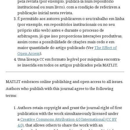
pela revista (por exemplo, publicá-la num repositório
institucional ou num livro), com a condição de referirem a
publicação inicial nesta revista.
É permitido aos autores publicarem o seu trabalho em linha
(por exemplo, em repositórios institucionais ou no seu
próprio sítio web) antes e durante o processo de
arbitragem, já que isso proporciona interações produtivas,
assim como a possibilidade de citações mais cedo e em
maior quantidade do artigo publicado (Ver
The Effect of
Open Access
).
Uma licença CC em formato legível por máquina encontra-
se inserida em todos os artigos publicados pela MATLIT.
MATLIT embraces online publishing and open access to all issues.
Authors who publish with this journal agree to the following
terms:
Authors retain copyright and grant the journal right of first
publication with the work simultaneously licensed under
a
Creative Commons Attribution 4.0 International (CC BY
4.0)
, that allows others to share the work with an