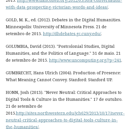
2015.
http://www.dancohen.org/2012/05/30/a-conversation-
with-data-prospecting-victorian-words-and-ideas/
.
GOLD, M. K., ed. (2012). Debates in the Digital Humanities.
Minneapolis: University of Minnesota Press. 21 de
setembro de 2015.
http://dhdebates.gc.cuny.edu/
.
GOLUMBIA, David (2013). "Postcolonial Studies, Digital
Humanities, and the Politics of Language." 31 de maio. 21
de setembro de 2015.
http://www.uncomputing.org/?p=241
.
GUMBRECHT, Hans Ulrich (2004). Production of Presence:
What Meaning Cannot Convey. Stanford: Stanford UP.
HONN, Josh (2013). "Never Neutral: Critical Approaches to
Digital Tools & Culture in the Humanities." 17 de outubro.
21 de setembro de
2015.
http://sites.northwestern.edu/jch629/2013/10/17/never-
neutral-critical-approaches-to-digital-tools-culture-in-
the-humanities/
.