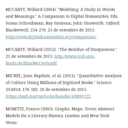
MCCARTY, Willard (2004). "Modeling: A Study in Words
and Meanings." A Companion to Digital Humanities. Eds.
Susan Schreibman, Ray Siemens, John Unsworth. Oxford:
Blackwwell. 254-270. 21 de setembro de 2015.
http://www.digitalhumanities.org/companion/
.
MCCARTY, Willard (2012). "The Residue of Uniqueness."
21 de setembro de 2015.
http://www.cceh.uni-
koeln.de/files/McCarty.pdf
.
MICHEL, Jean-Baptiste, et al. (2011). "Quantitative Analysis
of Culture Using Millions of Digitized Books." Science
33.6014: 176-182. 20 de setembro de 2015.
https://dash.harvard.edu/handle/1/8899722
.
MORETTI, Franco (2005). Graphs, Maps, Trees: Abstract
Models for a Literary History. London and New York:
Verso.