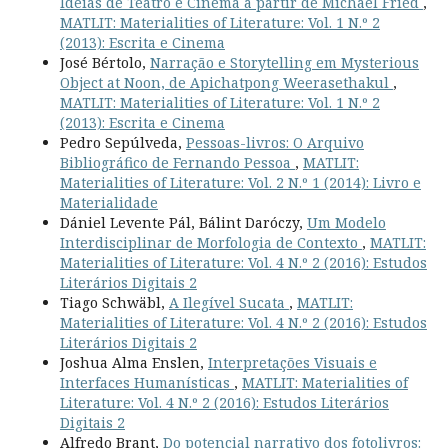
Ideias de Teatro e Cinema a partir de Michael Fried
,
MATLIT: Materialities of Literature: Vol. 1 N.º 2
(2013): Escrita e Cinema
José Bértolo,
Narração e Storytelling em Mysterious
Object at Noon, de Apichatpong Weerasethakul
,
MATLIT: Materialities of Literature: Vol. 1 N.º 2
(2013): Escrita e Cinema
Pedro Sepúlveda,
Pessoas-livros: O Arquivo
Bibliográfico de Fernando Pessoa
,
MATLIT:
Materialities of Literature: Vol. 2 N.º 1 (2014): Livro e
Materialidade
Dániel Levente Pál, Bálint Daróczy,
Um Modelo
Interdisciplinar de Morfologia de Contexto
,
MATLIT:
Materialities of Literature: Vol. 4 N.º 2 (2016): Estudos
Literários Digitais 2
Tiago Schwäbl,
A Ilegível Sucata
,
MATLIT:
Materialities of Literature: Vol. 4 N.º 2 (2016): Estudos
Literários Digitais 2
Joshua Alma Enslen,
Interpretações Visuais e
Interfaces Humanísticas
,
MATLIT: Materialities of
Literature: Vol. 4 N.º 2 (2016): Estudos Literários
Digitais 2
Alfredo Brant,
Do potencial narrativo dos fotolivros: