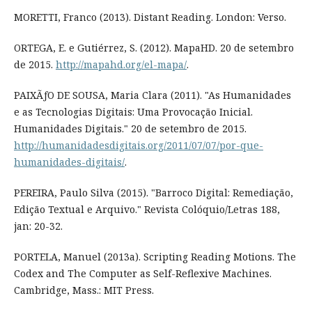
MORETTI, Franco (2013). Distant Reading. London: Verso.
ORTEGA, E. e Gutiérrez, S. (2012). MapaHD. 20 de setembro
de 2015.
http://mapahd.org/el-mapa/
.
PAIXÃƒO DE SOUSA, Maria Clara (2011). "As Humanidades
e as Tecnologias Digitais: Uma Provocação Inicial.
Humanidades Digitais." 20 de setembro de 2015.
http://humanidadesdigitais.org/2011/07/07/por-que-
humanidades-digitais/
.
PEREIRA, Paulo Silva (2015). "Barroco Digital: Remediação,
Edição Textual e Arquivo." Revista Colóquio/Letras 188,
jan: 20-32.
PORTELA, Manuel (2013a). Scripting Reading Motions. The
Codex and The Computer as Self-Reflexive Machines.
Cambridge, Mass.: MIT Press.