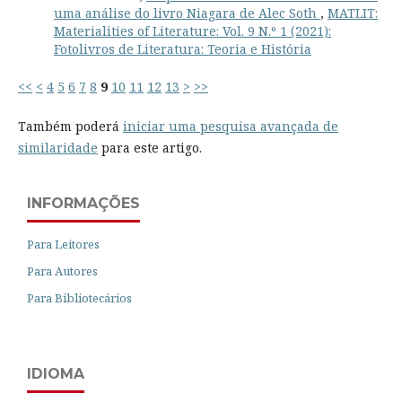
uma análise do livro Niagara de Alec Soth
,
MATLIT:
Materialities of Literature: Vol. 9 N.º 1 (2021):
Fotolivros de Literatura: Teoria e História
<<
<
4
5
6
7
8
9
10
11
12
13
>
>>
Também poderá
iniciar uma pesquisa avançada de
similaridade
para este artigo.
INFORMAÇÕES
Para Leitores
Para Autores
Para Bibliotecários
IDIOMA