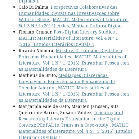
Digitais 1
Caio Di Palma,
Perspectivas Colaborativas das
Humanidades Digitais nas Investigações sobre
William Blake
,
MATLIT: Materialities of Literature:
Vol. 3 N.º 1 (2015): Artes, Média e Cultura Digital
Florian Cramer,
Post-Digital Literary Studies
,
MATLIT: Materialities of Literature: Vol. 4 N.º 1
(2016): Estudos Literários Digitais 1
Ricardo Namora,
Missfire: O Tsunami Digital e o
Pnico das Humanidades
,
MATLIT: Materialities of
Literature: Vol. 1 N.º 1 (2013): Estranhar Pessoa com
as Materialidades da Literatura
Matheus de Brito,
Mediações Dilaceradas:
Linguagem e Experiência no Pensamento de
Theodor Adorno
,
MATLIT: Materialities of
Literature: Vol. 1 N.º 1 (2013): Estranhar Pessoa com
as Materialidades da Literatura
Margarida Vale de Gato, Maarten Janssen, Rita
Queiroz de Barros, Susana Valdez,
Teaching and
Researching Literary Translation in the Digital
Context: PEnPAL in Trans as a Case-study
,
MATLIT:
Materialities of Literature: Vol. 4 N.º 1 (2016): Estudos
Literários Digitais 1