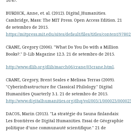
16.47.
BURDICK, Anne, et. al. (2012). Digital_Humanities.
Cambridge, Mass: The MIT Press. Open Access Edition. 21
de setembro de 2015.
https://mitpress.mit.edu/sites/default/files/titles/content/97
CRANE, Gregory (2006). "What Do You Do with a Million
Books?." D-Lib Magazine 12.3. 21 de setembro de 2015.
http://www.dlib.org/dlib/march06/crane/03crane.html
.
CRANE, Gregory, Brent Seales e Melissa Terras (2009).
"Cyberinfrastructure for Classical Philology." Digital
Humanities Quarterly 3.1. 21 de setembro de 2015.
http://www.digitalhumanities.org/dhq/vol/003/1/000023/00002
DACOS, Marin (2013). "La stratégie du Sauna finlandais:
Les frontières de Digital Humanities. Essai de Géographie
politique d’une communauté scientifique." 21 de