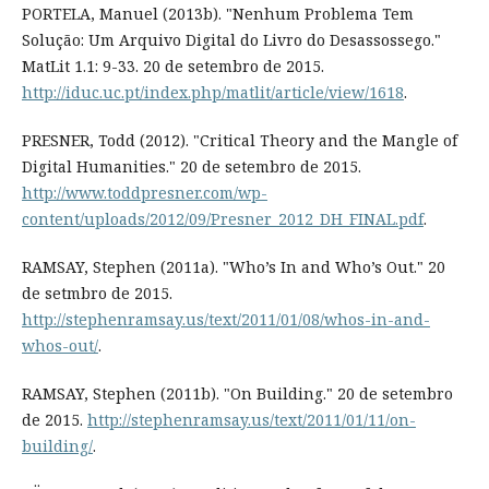
PORTELA, Manuel (2013b). "Nenhum Problema Tem
Solução: Um Arquivo Digital do Livro do Desassossego."
MatLit 1.1: 9-33. 20 de setembro de 2015.
http://iduc.uc.pt/index.php/matlit/article/view/1618
.
PRESNER, Todd (2012). "Critical Theory and the Mangle of
Digital Humanities." 20 de setembro de 2015.
http://www.toddpresner.com/wp-
content/uploads/2012/09/Presner_2012_DH_FINAL.pdf
.
RAMSAY, Stephen (2011a). "Who’s In and Who’s Out." 20
de setmbro de 2015.
http://stephenramsay.us/text/2011/01/08/whos-in-and-
whos-out/
.
RAMSAY, Stephen (2011b). "On Building." 20 de setembro
de 2015.
http://stephenramsay.us/text/2011/01/11/on-
building/
.