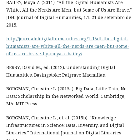
BAILEY, Moya Z. (2011). "All the Digital Humanists Are
White, All the Nerds Are Men, but Some of Us Are Brave."
JDH: Journal of Digital Humanities, 1.1. 21 de setembro de
2015.
http://journalofdigitalhumanities.org/1-1/all-the-digital-
humanists-are-white-all-the-nerds-are-men-but-some-
of-us-are-brave-by-moya-z-bailey/
.
BERRY, David M., ed. (2012). Understanding Digital
Humanities. Basingstoke: Palgrave Macmillan.
BORGMAN, Christine L. (2015a). Big Data, Little Data, No
Data: Scholarship in the Networked World. Cambridge,
MA: MIT Press.
BORGMAN, Christine L., et. al. (2015b). "Knowledge
Infrastructures in Science: Data, Diversity, and Digital
Libraries." International Journal on Digital Libraries