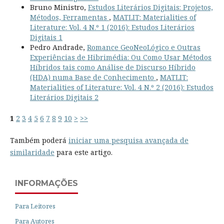
Bruno Ministro,
Estudos Literários Digitais: Projetos,
Métodos, Ferramentas
,
MATLIT: Materialities of
Literature: Vol. 4 N.º 1 (2016): Estudos Literários
Digitais 1
Pedro Andrade,
Romance GeoNeoLógico e Outras
Experiências de Hibrimédia: Ou Como Usar Métodos
Híbridos tais como Análise de Discurso Híbrido
(HDA) numa Base de Conhecimento
,
MATLIT:
Materialities of Literature: Vol. 4 N.º 2 (2016): Estudos
Literários Digitais 2
1
2
3
4
5
6
7
8
9
10
>
>>
Também poderá
iniciar uma pesquisa avançada de
similaridade
para este artigo.
INFORMAÇÕES
Para Leitores
Para Autores