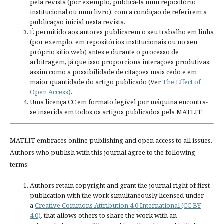
pela revista (por exemplo, publicá-la num repositório
institucional ou num livro), com a condição de referirem a
publicação inicial nesta revista.
É permitido aos autores publicarem o seu trabalho em linha
(por exemplo, em repositórios institucionais ou no seu
próprio sítio web) antes e durante o processo de
arbitragem, já que isso proporciona interações produtivas,
assim como a possibilidade de citações mais cedo e em
maior quantidade do artigo publicado (Ver
The Effect of
Open Access
).
Uma licença CC em formato legível por máquina encontra-
se inserida em todos os artigos publicados pela MATLIT.
MATLIT embraces online publishing and open access to all issues.
Authors who publish with this journal agree to the following
terms:
Authors retain copyright and grant the journal right of first
publication with the work simultaneously licensed under
a
Creative Commons Attribution 4.0 International (CC BY
4.0)
, that allows others to share the work with an