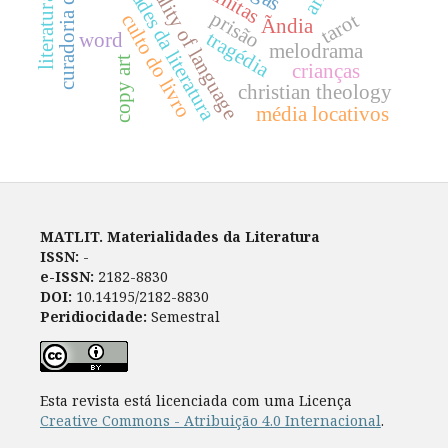
materialidades da literatura
materiality of language
curadoria digital
latinitas
prisão
tarot
culto do livro
Ãndia
tragédia
word
melodrama
copy art
crianças
christian theology
média locativos
MATLIT. Materialidades da Literatura
ISSN:
-
e-ISSN:
2182-8830
DOI:
10.14195/2182-8830
Peridiocidade:
Semestral
Esta revista está licenciada com uma Licença
Creative Commons - Atribuição 4.0 Internacional
.