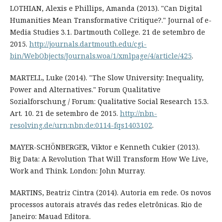
LOTHIAN, Alexis e Phillips, Amanda (2013). "Can Digital
Humanities Mean Transformative Critique?." Journal of e-
Media Studies 3.1. Dartmouth College. 21 de setembro de
2015.
http://journals.dartmouth.edu/cgi-
bin/WebObjects/Journals.woa/1/xmlpage/4/article/425
.
MARTELL, Luke (2014). "The Slow University: Inequality,
Power and Alternatives." Forum Qualitative
Sozialforschung / Forum: Qualitative Social Research 15.3.
Art. 10. 21 de setembro de 2015.
http://nbn-
resolving.de/urn:nbn:de:0114-fqs1403102
.
MAYER-SCHÖNBERGER, Viktor e Kenneth Cukier (2013).
Big Data: A Revolution That Will Transform How We Live,
Work and Think. London: John Murray.
MARTINS, Beatriz Cintra (2014). Autoria em rede. Os novos
processos autorais através das redes eletrônicas. Rio de
Janeiro: Mauad Editora.