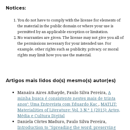
Notices:
You do not have to comply with the license for elements of
the material in the public domain or where your use is
permitted by an applicable
exception or limitation
.
No warranties are given. The license may not give you all of
the permissions necessary for your intended use. For
example, other rights such as
publicity, privacy, or moral
rights
may limit how you use the material.
Artigos mais lidos do(s) mesmo(s) autor(es)
Manaíra Aires Athayde, Paulo Silva Pereira,
A
minha busca é consistente nestes mais de trinta
anos’: Uma Entrevista com Eduardo Kac
,
MATLIT:
Materialities of Literature: Vol. 3 N.º 1 (2015): Artes,
Média e Cultura Digital
Daniela Côrtes Maduro, Paulo Silva Pereira,
Introduction to "Spreading the word: preserving