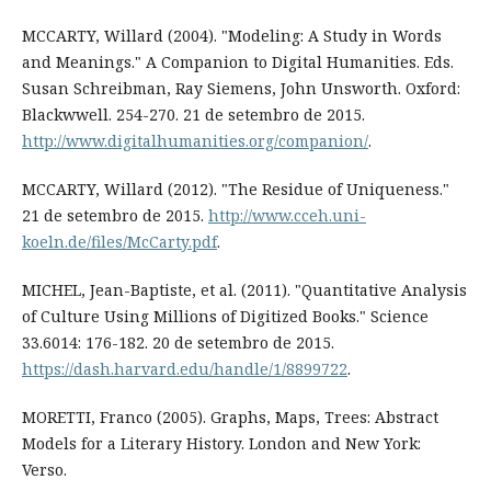
MCCARTY, Willard (2004). "Modeling: A Study in Words
and Meanings." A Companion to Digital Humanities. Eds.
Susan Schreibman, Ray Siemens, John Unsworth. Oxford:
Blackwwell. 254-270. 21 de setembro de 2015.
http://www.digitalhumanities.org/companion/
.
MCCARTY, Willard (2012). "The Residue of Uniqueness."
21 de setembro de 2015.
http://www.cceh.uni-
koeln.de/files/McCarty.pdf
.
MICHEL, Jean-Baptiste, et al. (2011). "Quantitative Analysis
of Culture Using Millions of Digitized Books." Science
33.6014: 176-182. 20 de setembro de 2015.
https://dash.harvard.edu/handle/1/8899722
.
MORETTI, Franco (2005). Graphs, Maps, Trees: Abstract
Models for a Literary History. London and New York:
Verso.