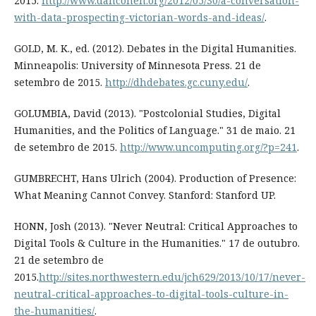
2015.
http://www.dancohen.org/2012/05/30/a-conversation-
with-data-prospecting-victorian-words-and-ideas/
.
GOLD, M. K., ed. (2012). Debates in the Digital Humanities.
Minneapolis: University of Minnesota Press. 21 de
setembro de 2015.
http://dhdebates.gc.cuny.edu/
.
GOLUMBIA, David (2013). "Postcolonial Studies, Digital
Humanities, and the Politics of Language." 31 de maio. 21
de setembro de 2015.
http://www.uncomputing.org/?p=241
.
GUMBRECHT, Hans Ulrich (2004). Production of Presence:
What Meaning Cannot Convey. Stanford: Stanford UP.
HONN, Josh (2013). "Never Neutral: Critical Approaches to
Digital Tools & Culture in the Humanities." 17 de outubro.
21 de setembro de
2015.
http://sites.northwestern.edu/jch629/2013/10/17/never-
neutral-critical-approaches-to-digital-tools-culture-in-
the-humanities/
.