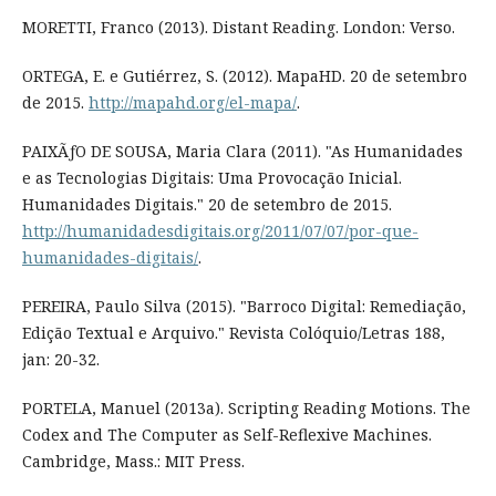
MORETTI, Franco (2013). Distant Reading. London: Verso.
ORTEGA, E. e Gutiérrez, S. (2012). MapaHD. 20 de setembro
de 2015.
http://mapahd.org/el-mapa/
.
PAIXÃƒO DE SOUSA, Maria Clara (2011). "As Humanidades
e as Tecnologias Digitais: Uma Provocação Inicial.
Humanidades Digitais." 20 de setembro de 2015.
http://humanidadesdigitais.org/2011/07/07/por-que-
humanidades-digitais/
.
PEREIRA, Paulo Silva (2015). "Barroco Digital: Remediação,
Edição Textual e Arquivo." Revista Colóquio/Letras 188,
jan: 20-32.
PORTELA, Manuel (2013a). Scripting Reading Motions. The
Codex and The Computer as Self-Reflexive Machines.
Cambridge, Mass.: MIT Press.