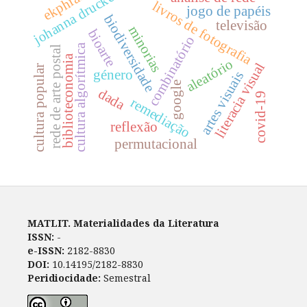
ekphrasis
johanna drucker
livros de fotografia
jogo de papéis
biodiversidade
televisão
minorias
bioarte
combinatório
cultura algorítmica
rede de arte postal
biblioteconomia
aleatório
literacia visual
cultura popular
género
artes visuais
google
dada
covid-19
remediação
reflexão
permutacional
MATLIT. Materialidades da Literatura
ISSN:
-
e-ISSN:
2182-8830
DOI:
10.14195/2182-8830
Peridiocidade:
Semestral