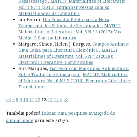
Desassossego
,
MATLIT: Materialities of Literature:
Vol. 1 N.º 1 (2013): Estranhar Pessoa com as
Materialidades da Literatura
Ian Ezerin,
Um Episódio Piloto para a Nova
Temporada dos Estudos de Serialidade
,
MATLIT:
Materialities of Literature: Vol. 5 N.º 1 (2017): Vox
Media: O Som na Literatura
Margaret Simon, Helen J. Burgess,
Campos Ãntimos:
Uma Caixa para Literatura Eletrónica
,
MATLIT:
Materialities of Literature: Vol. 6 N.º 2 (2018):
Electronic Literature: Communities
Ana Marques,
Escrever com Máquinas Automáticas:
Entre Tradução e Sabotagem
,
MATLIT: Materialities
of Literature: Vol. 6 N.º 3 (2018): Electronic Literature:
Translations
<<
<
8
9
10
11
12
13
14
15
>
>>
Também poderá
iniciar uma pesquisa avançada de
similaridade
para este artigo.