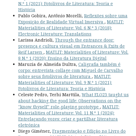
N.º 1 (2021): Fotolivros de Literatura: Teoria e
História
Pablo Gobira, Antônio Mozelli,
Reflexões sobre uma
Exposição de Realidade Virtual Imersiva
,
MATLIT:
Materialities of Literature: Vol. 6 N.º 3 (2018):
Electronic Literature: Translations
Larissa Andrioli,
Through the entrance door:
presença e cultura visual em Entrances & Exits de
Reif Larsen
,
MATLIT: Materialities of Literature: Vol.
8 N.º 1 (2020): Ensino da Literatura Digital
Maruzia de Almeida Dultra,
Caligrafia também é
corpo: entrevista-collage com Miguel de Carvalho
sobre seus fotolivros de literatura
,
MATLIT:
Materialities of Literature: Vol. 9 N.º 1 (2021):
Fotolivros de Literatura: Teoria e História
Celeste Pedro, Terhi Marttila,
What ELO23 taught us
about hacking the good life: Observations on the
"know thyself" role-playing prototype
,
MATLIT:
Materialities of Literature: Vol. 11 N.º 1 (2024):
Entrelaçando vozes: criar e partilhar literatura
eletrónica
Diego Giménez,
Fragmentação e Edição no Livro do