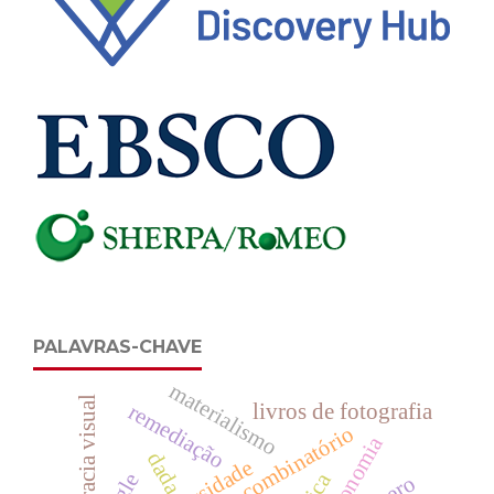
PALAVRAS-CHAVE
materialismo
literacia visual
livros de fotografia
remediação
combinatório
dada