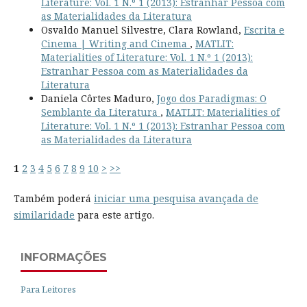
Literature: Vol. 1 N.º 1 (2013): Estranhar Pessoa com
as Materialidades da Literatura
Osvaldo Manuel Silvestre, Clara Rowland,
Escrita e
Cinema | Writing and Cinema
,
MATLIT:
Materialities of Literature: Vol. 1 N.º 1 (2013):
Estranhar Pessoa com as Materialidades da
Literatura
Daniela Côrtes Maduro,
Jogo dos Paradigmas: O
Semblante da Literatura
,
MATLIT: Materialities of
Literature: Vol. 1 N.º 1 (2013): Estranhar Pessoa com
as Materialidades da Literatura
1
2
3
4
5
6
7
8
9
10
>
>>
Também poderá
iniciar uma pesquisa avançada de
similaridade
para este artigo.
INFORMAÇÕES
Para Leitores