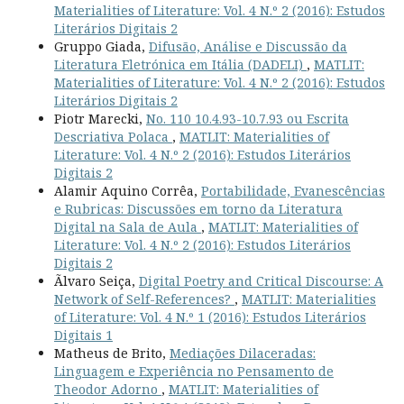
Materialities of Literature: Vol. 4 N.º 2 (2016): Estudos
Literários Digitais 2
Gruppo Giada,
Difusão, Análise e Discussão da
Literatura Eletrónica em Itália (DADELI)
,
MATLIT:
Materialities of Literature: Vol. 4 N.º 2 (2016): Estudos
Literários Digitais 2
Piotr Marecki,
No. 110 10.4.93-10.7.93 ou Escrita
Descriativa Polaca
,
MATLIT: Materialities of
Literature: Vol. 4 N.º 2 (2016): Estudos Literários
Digitais 2
Alamir Aquino Corrêa,
Portabilidade, Evanescências
e Rubricas: Discussões em torno da Literatura
Digital na Sala de Aula
,
MATLIT: Materialities of
Literature: Vol. 4 N.º 2 (2016): Estudos Literários
Digitais 2
Ãlvaro Seiça,
Digital Poetry and Critical Discourse: A
Network of Self-References?
,
MATLIT: Materialities
of Literature: Vol. 4 N.º 1 (2016): Estudos Literários
Digitais 1
Matheus de Brito,
Mediações Dilaceradas:
Linguagem e Experiência no Pensamento de
Theodor Adorno
,
MATLIT: Materialities of