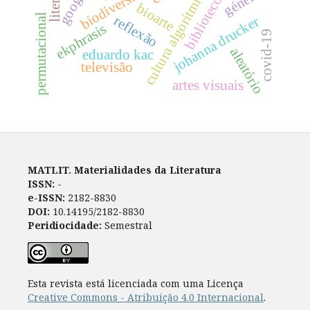
biblioteconomia
biodiversidade
cultura algorítmica
google
género
bioarte
permutacional
reflexão
johanna drucker
ekphrasis
covid-19
aleatório
eduardo kac
televisão
artes visuais
MATLIT. Materialidades da Literatura
ISSN:
-
e-ISSN:
2182-8830
DOI:
10.14195/2182-8830
Peridiocidade:
Semestral
Esta revista está licenciada com uma Licença
Creative Commons - Atribuição 4.0 Internacional
.