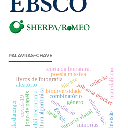
PALAVRAS-CHAVE
teoria da literatura.
materialismo
poesia missiva
reflexão
bioarte
livros de fotografia
johanna drucker
aleatório
biodiversidade
cultura algorítmica
biblioteconomia
jogo de papéis
combinatório
covid-19
eduardo kac
remediação
género
leila danziger
google
literacia visual
dada
televisão
minorias