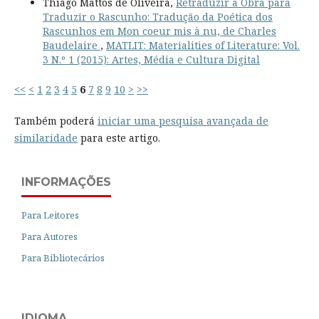
Thiago Mattos de Oliveira,
Retraduzir a Obra para
Traduzir o Rascunho: Tradução da Poética dos
Rascunhos em Mon coeur mis à nu, de Charles
Baudelaire
,
MATLIT: Materialities of Literature: Vol.
3 N.º 1 (2015): Artes, Média e Cultura Digital
<<
<
1
2
3
4
5
6
7
8
9
10
>
>>
Também poderá
iniciar uma pesquisa avançada de
similaridade
para este artigo.
INFORMAÇÕES
Para Leitores
Para Autores
Para Bibliotecários
IDIOMA